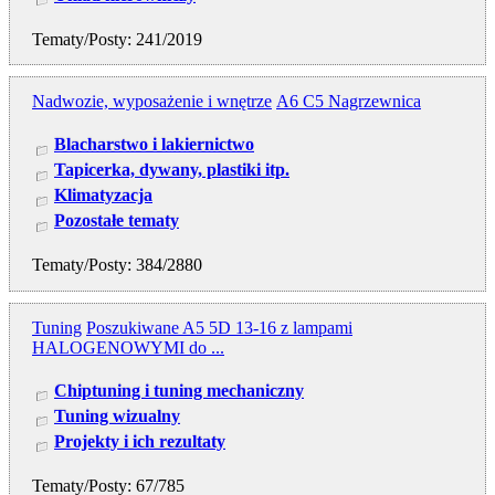
Tematy/Posty: 241/2019
Nadwozie, wyposażenie i wnętrze
A6 C5 Nagrzewnica
Blacharstwo i lakiernictwo
Tapicerka, dywany, plastiki itp.
Klimatyzacja
Pozostałe tematy
Tematy/Posty: 384/2880
Tuning
Poszukiwane A5 5D 13-16 z lampami
HALOGENOWYMI do ...
Chiptuning i tuning mechaniczny
Tuning wizualny
Projekty i ich rezultaty
Tematy/Posty: 67/785