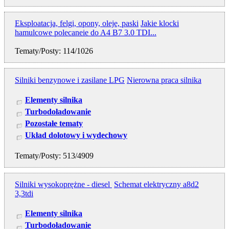
Eksploatacja, felgi, opony, oleje, paski
Jakie klocki
hamulcowe polecaneie do A4 B7 3.0 TDI...
Tematy/Posty: 114/1026
Silniki benzynowe i zasilane LPG
Nierowna praca silnika
Elementy silnika
Turbodoładowanie
Pozostałe tematy
Układ dolotowy i wydechowy
Tematy/Posty: 513/4909
Silniki wysokoprężne - diesel
Schemat elektryczny a8d2
3,3tdi
Elementy silnika
Turbodoładowanie