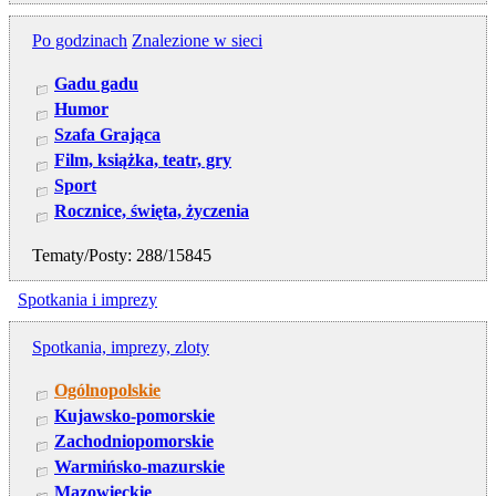
Po godzinach
Znalezione w sieci
Gadu gadu
Humor
Szafa Grająca
Film, książka, teatr, gry
Sport
Rocznice, święta, życzenia
Tematy/Posty: 288/15845
Spotkania i imprezy
Spotkania, imprezy, zloty
Ogólnopolskie
Kujawsko-pomorskie
Zachodniopomorskie
Warmińsko-mazurskie
Mazowieckie