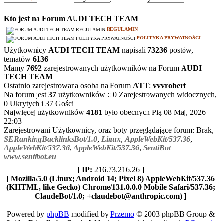
Kto jest na Forum AUDI TECH TEAM
REGULAMIN
POLITYKA PRYWATNOŚCI
Użytkownicy
AUDI TECH TEAM
napisali
73236
postów,
tematów
6136
Mamy
7692
zarejestrowanych użytkowników na Forum
AUDI
TECH TEAM
Ostatnio zarejestrowana osoba na Forum
ATT
:
vvvrobert
Na forum jest
37
użytkowników :: 0 Zarejestrowanych widocznych,
0 Ukrytych i 37 Gości
Najwięcej użytkowników
4181
było obecnych Pią 08 Maj, 2026
22:03
Zarejestrowani Użytkownicy, oraz boty przeglądające forum: Brak,
SERankingBacklinksBot/1.0
,
Linux
,
AppleWebKit/537.36
,
AppleWebKit/537.36
,
AppleWebKit/537.36
,
SentiBot
www.sentibot.eu
[ IP:
216.73.216.26
]
[ Mozilla/5.0 (Linux; Android 14; Pixel 8) AppleWebKit/537.36
(KHTML, like Gecko) Chrome/131.0.0.0 Mobile Safari/537.36;
ClaudeBot/1.0; +claudebot@anthropic.com) ]
Powered by
phpBB
modified by
Przemo
© 2003 phpBB Group &