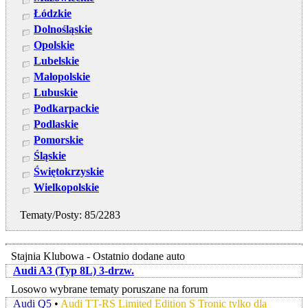
Łódzkie
Dolnośląskie
Opolskie
Lubelskie
Małopolskie
Lubuskie
Podkarpackie
Podlaskie
Pomorskie
Śląskie
Świętokrzyskie
Wielkopolskie
Tematy/Posty: 85/2283
Stajnia Klubowa - Ostatnio dodane auto
Audi A3 (Typ 8L) 3-drzw.
Losowo wybrane tematy poruszane na forum
Audi Q5
•
Audi TT-RS Limited Edition S Tronic tylko dla