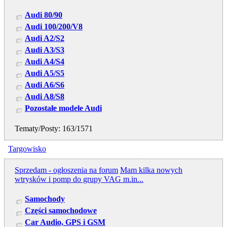
Audi 80/90
Audi 100/200/V8
Audi A2/S2
Audi A3/S3
Audi A4/S4
Audi A5/S5
Audi A6/S6
Audi A8/S8
Pozostałe modele Audi
Tematy/Posty: 163/1571
Targowisko
Sprzedam - ogłoszenia na forum
Mam kilka nowych
wtrysków i pomp do grupy VAG m.in...
Samochody
Części samochodowe
Car Audio, GPS i GSM