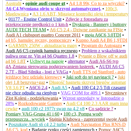
Australii
•
opinie audi coupe gt
•
A4 1.8 99r, Co to za wtyczki?
•
A6 C4,Wymiana oleju w skrzyni automatycznej.
•
100c3,
Maglownica
•
A3 1.6 ABT, Migające kontrolki oleju i temperatury
•
01177 - Engine Control Unit
•
Zdjęcie z fotoradaru za
przekroczenie prędkości o 1 km-h
•
Dyskusja - Bannery i buttony
AUDI TECH TEAM
•
A6 C5 2.4 - Dziwne zanikanie na FISie
•
Audi A1 clubsport quattro Concept 2011
•
moja A6C6 3.0TDI
•
a4 b5, hamulec ręczny, pomocniczy
•
Kupno Audi A4 B6 1,9TDI
•
GARMIN 250W - aktualizacja mapy
•
Program do Autogazu
•
Audi A6 C5 czujnik hamulca ręcznego
•
Problem z wskaźnikiem
paliwa oraz nr. Vin a4 b6 Quattro 1.8
•
Pytanie o Blow off w audi
a4 b6 1.8T
•
Uchwyt na napoje
•
alternator
•
Audi A6-S6 typ
4A,Zmiana sterowania podgrzewaniem lusterek.
•
AUDI A6 C5
2.7T - Bład Silnika - logi z VAGa
•
Audi TTS od Stanford - auto
jeżdżące bez udziału kierowcy
•
Jaki soft do tej navigacji ?
•
Jaki
olej 1.8 benzyna+gaz
•
Długość bagnetu skrzyni biegów automat
V8 3.6 PT
•
A6C6 2.4
•
Audi A5
•
Audi 100 C4 2,5 Tdi czasami
nie chce odpalic na cieplym
•
VAG COM for 409.1
•
Styczniowy
Zlot Kolesi - podziękowania
•
Wzrost sprzedaży w listopadzie o
28%
•
Rozkodowanie Gammy
•
Audi C4 100 2.3 AAR mam inna
cewke
•
audi 100 c2 1977r swap na 4.2 v8
•
Co sądzicie ?
•
Pomiary VAG-Grupa 41 i 60
•
100 c3, Pompa wody
przepuszcza...wyciek
•
Stajnia Klubowa - zaprezentuj swoje Audi
•
Poszukuje Audi s6 c4 2.2 turbo
•
Audi Navigation Plus RNS-D
A6 C5, kod
•
Badanie rynku części zamiennych
•
Pomoc A6C5