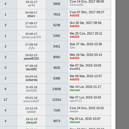
Czw 14 Gru, 2017 08:59
29-11-17
4
5809
Xenoveffa
air40
Czw 07 Wrz, 2017 09:27
04-09-17
1
7816
Adi202
ebarc
Sro 30 Sie, 2017 08:56
27-08-17
3
6238
Adi202
boxsser
Nie 25 Cze, 2017 20:11
25-06-17
1
5392
Adi202
tomeczek376
Sob 27 Sie, 2016 23:36
27-08-16
2
5401
Zylu
Zylu
Wto 16 Sie, 2016 03:14
26-02-15
2
8092
Adi202
pawel6320
Nie 07 Sie, 2016 19:03
07-08-16
0
4825
david92
david92
Nie 06 Mar, 2016 12:57
04-03-16
2
6388
Adi202
anitamta
Nie 14 Lut, 2016 21:17
11-02-16
6
23935
eleszet
ariel195
Nie 07 Lut, 2016 19:42
05-01-16
17
21910
tajfun211
bonczek87
Czw 24 Gru, 2015 16:52
23-12-15
4
7105
weider
weider
Pią 20 Lis, 2015 10:07
19-11-15
4
9073
eleszet
eleszet