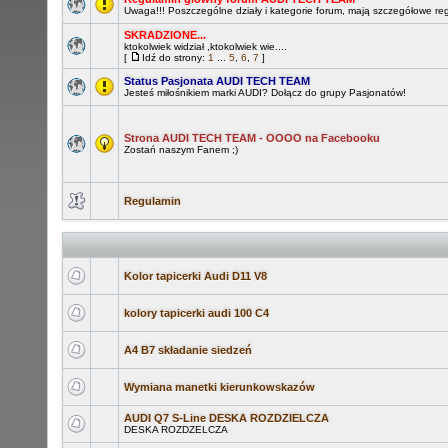
Uwaga!!! Poszczególne działy i kategorie forum, mają szczegółowe re
SKRADZIONE...
ktokolwiek widział ,ktokolwiek wie....
[
Idź do strony:
1
...
5
,
6
,
7
]
Status Pasjonata AUDI TECH TEAM
Jesteś miłośnikiem marki AUDI? Dołącz do grupy Pasjonatów!
Strona AUDI TECH TEAM - OOOO na Facebooku
Zostań naszym Fanem ;)
Regulamin
Kolor tapicerki Audi D11 V8
kolory tapicerki audi 100 C4
A4 B7 składanie siedzeń
Wymiana manetki kierunkowskazów
AUDI Q7 S-Line DESKA ROZDZIELCZA
DESKA ROZDZELCZA