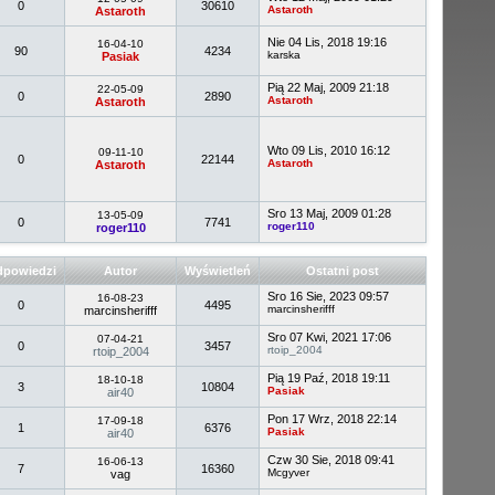
0
30610
Astaroth
Astaroth
Nie 04 Lis, 2018 19:16
16-04-10
90
4234
karska
Pasiak
Pią 22 Maj, 2009 21:18
22-05-09
0
2890
Astaroth
Astaroth
Wto 09 Lis, 2010 16:12
09-11-10
0
22144
Astaroth
Astaroth
Sro 13 Maj, 2009 01:28
13-05-09
0
7741
roger110
roger110
powiedzi
Autor
Wyświetleń
Ostatni post
Sro 16 Sie, 2023 09:57
16-08-23
0
4495
marcinsherifff
marcinsherifff
Sro 07 Kwi, 2021 17:06
07-04-21
0
3457
rtoip_2004
rtoip_2004
Pią 19 Paź, 2018 19:11
18-10-18
3
10804
Pasiak
air40
Pon 17 Wrz, 2018 22:14
17-09-18
1
6376
Pasiak
air40
Czw 30 Sie, 2018 09:41
16-06-13
7
16360
Mcgyver
vag