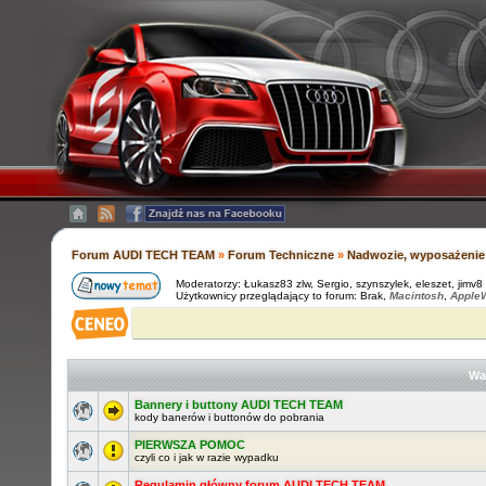
Forum AUDI TECH TEAM
»
Forum Techniczne
»
Nadwozie, wyposażenie 
Moderatorzy:
Łukasz83 zlw
,
Sergio
,
szynszylek
,
eleszet
,
jimv8
Użytkownicy przeglądający to forum: Brak,
Macintosh
,
AppleW
Wa
Bannery i buttony AUDI TECH TEAM
kody banerów i buttonów do pobrania
PIERWSZA POMOC
czyli co i jak w razie wypadku
Regulamin główny forum AUDI TECH TEAM