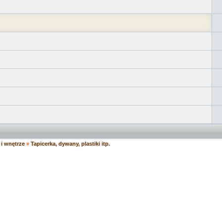
i wnętrze
»
Tapicerka, dywany, plastiki itp.