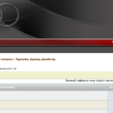
i wnętrze
»
Tapicerka, dywany, plastiki itp.
ebKit/537.36
Sprawdź najlepsze ceny części i akce
żne tematy
Od