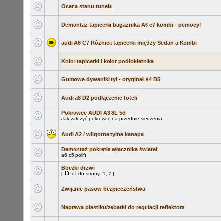
Ocena stanu tunela
Demontaż tapicerki bagażnika A6 c7 kombi - pomocy!
audi A6 C7 Różnica tapicerki między Sedan a Kombi
Kolor tapicerki i kolor podłokietnika
Gumowe dywaniki tył - oryginał A4 B5
Audi a8 D2 podłączenie foteli
Pokrowce AUDI A3 8L 5d
Jak założyć pokrowce na przednie siedzenia
Audi A2 / wilgotna tylna kanapa
Demontaż pokrętła włącznika świateł
a6 c5 polift
Boczki drzwi
[
Idź do strony:
1
,
2
]
Zwijanie pasow bezpieczeństwa
Naprawa plastiku/zębatki do regulacji reflektora