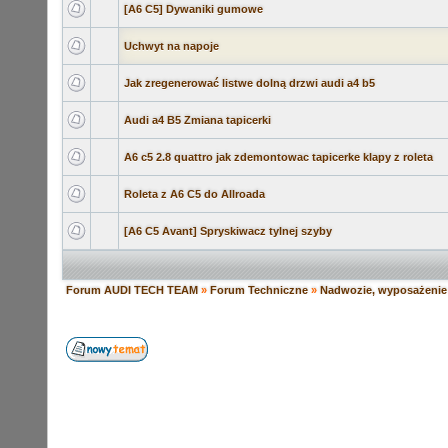
[A6 C5] Dywaniki gumowe
Uchwyt na napoje
Jak zregenerować listwe dolną drzwi audi a4 b5
Audi a4 B5 Zmiana tapicerki
A6 c5 2.8 quattro jak zdemontowac tapicerke klapy z roleta
Roleta z A6 C5 do Allroada
[A6 C5 Avant] Spryskiwacz tylnej szyby
Forum AUDI TECH TEAM
»
Forum Techniczne
»
Nadwozie, wyposażenie 