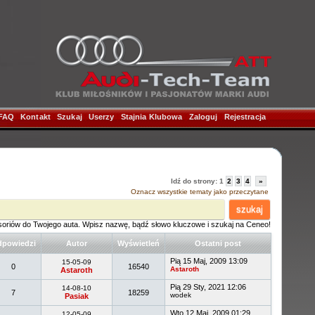
FAQ
|
Kontakt
|
Szukaj
|
Userzy
|
Stajnia Klubowa
|
Zaloguj
|
Rejestracja
|
Idź do strony:
1
2
3
4
»
Oznacz wszystkie tematy jako przeczytane
szukaj
soriów do Twojego auta. Wpisz nazwę, bądź słowo kluczowe i szukaj na Ceneo!
powiedzi
Autor
Wyświetleń
Ostatni post
Pią 15 Maj, 2009 13:09
15-05-09
0
16540
Astaroth
Astaroth
Pią 29 Sty, 2021 12:06
14-08-10
7
18259
wodek
Pasiak
Wto 12 Maj, 2009 01:29
12-05-09