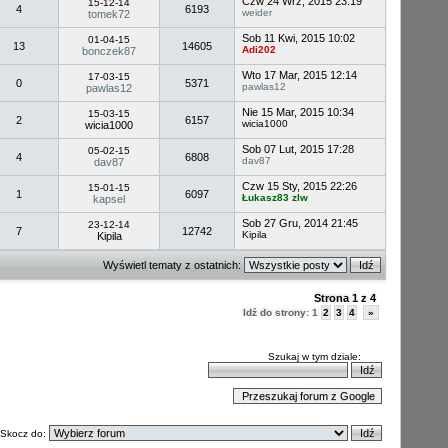
Czw 24 Wrz, 2015 23:19
15-12-14
4
6193
weider
tomek72
Sob 11 Kwi, 2015 10:02
01-04-15
13
14605
Adi202
bonczek87
Wto 17 Mar, 2015 12:14
17-03-15
0
5371
pawlas12
pawlas12
Nie 15 Mar, 2015 10:34
15-03-15
2
6157
wicia1000
wicia1000
Sob 07 Lut, 2015 17:28
05-02-15
4
6808
dav87
dav87
Czw 15 Sty, 2015 22:26
15-01-15
1
6097
Łukasz83 zlw
kapsel
Sob 27 Gru, 2014 21:45
23-12-14
7
12742
Kipila
Kipila
Wyświetl tematy z ostatnich:
Strona
1
z
4
Idź do strony:
1
2
3
4
»
Szukaj w tym dziale:
Skocz do: