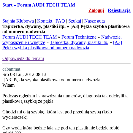
Start » Forum AUDI TECH TEAM
Zaloguj
|
Rejestracja
Stajnia Klubowa
|
Kontakt
|
FAQ
|
Szukaj
|
Nasze auta
Tapicerka, dywany, plastiki itp. » [A3] Pękła szybka plastikowa
od numeru nadwozia
Forum AUDI TECH TEAM
»
Forum Techniczne
»
Nadwozie,
wyposażenie i wnętrze
»
Tapicerka, dywany, plastiki itp.
»
[A3]
Pękła szybka plastikowa od numeru nadwozia
Odpowiedz do tematu
cabanmat
Sro 08 Lut, 2012 08:13
[A3] Pękła szybka plastikowa od numeru nadwozia
Witam
Podczas oględzin i sprawdzania numerów, diagnosta tak odchylił tą
plastikową szybkę że pękła.
Chodzi mi o tą szybkę, która jest pod przednią szybą (koło
wycieraczek).
Czy woda która będzie lała się pod ten plastik nie będzie robić