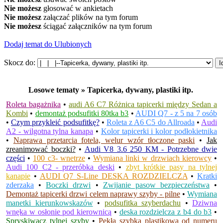
Nie możesz
głosować w ankietach
Nie możesz
załączać plików na tym forum
Nie możesz
ściągać załączników na tym forum
Dodaj temat do Ulubionych
Skocz do:
Losowe tematy » Tapicerka, dywany, plastiki itp.
Roleta bagażnika
•
audi A6 C7 Różnica tapicerki między Sedan a
Kombi
•
demontaż podsufitki 80tka b3
•
AUDI Q7 - z 5 na 7 osób
•
Czym przykleić podsufitkę?
•
Roleta z A6 C5 do Allroada
•
Audi
A2 - wilgotna tylna kanapa
•
Kolor tapicerki i kolor podłokietnika
•
Naprawa przetarcia fotela, welur wzór tłoczone paski
•
Jak
zreanimować boczki?
•
Audi V8 3.6 250 KM - Potrzebne dwie
części
•
100 c3- wnetrze
•
Wymiana linki w drzwiach kierowcy
•
Audi 100 C2 - przeróbka deski
•
zbyt krótkie pasy na tylnej
kanapie
•
AUDI Q7 S-Line DESKA ROZDZIELCZA
•
Kratki
zderzaka
•
Boczki drzwi
•
Zwijanie pasow bezpieczeństwa
•
Demontaż tapicerki drzwi celem naprawy szyby - pilne
•
Wymiana
manetki kierunkowskazów
•
podsufitka szyberdachu
•
Dziwna
wnęka w osłonie pod kierownicą
•
deska rozdzielcza z b4 do b3
•
Spryskiwacz tylnej szyby
•
Pękła szybka plastikowa od numeru