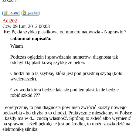
szkód ???
Adi202
Czw 09 Lut, 2012 00:03
Re: Pękła szybka plastikowa od numeru nadwozia - Naprawić ?
cabanmat napisał/a:
Witam
Podczas oględzin i sprawdzania numerów, diagnosta tak
odchylił tą plastikową szybkę że pękła.
Chodzi mi o tą szybkę, która jest pod przednią szybą (koło
wycieraczek).
Czy woda która będzie lała się pod ten plastik nie będzie
robić szkód ???
Teoretycznie, to pan diagnosta powinien zwrócić koszty nowego
podszybia - bo chyba o to chodzi. Praktycznie mieszkamy w Polsce
i każdy ma w d... cudzą własność. Spróbuj to skleić albo wymienić
na sprawne. Jeżeli pęknięcie jest po środku, to może zaszkodzić na
elektronikę silnika.