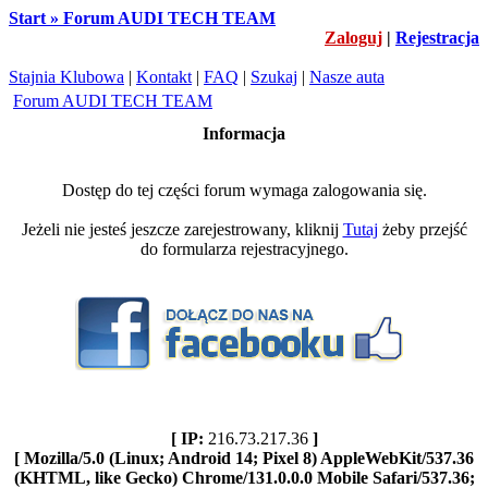
Start » Forum AUDI TECH TEAM
Zaloguj
|
Rejestracja
Stajnia Klubowa
|
Kontakt
|
FAQ
|
Szukaj
|
Nasze auta
Forum AUDI TECH TEAM
Informacja
Dostęp do tej części forum wymaga zalogowania się.
Jeżeli nie jesteś jeszcze zarejestrowany, kliknij
Tutaj
żeby przejść
do formularza rejestracyjnego.
[ IP:
216.73.217.36
]
[ Mozilla/5.0 (Linux; Android 14; Pixel 8) AppleWebKit/537.36
(KHTML, like Gecko) Chrome/131.0.0.0 Mobile Safari/537.36;