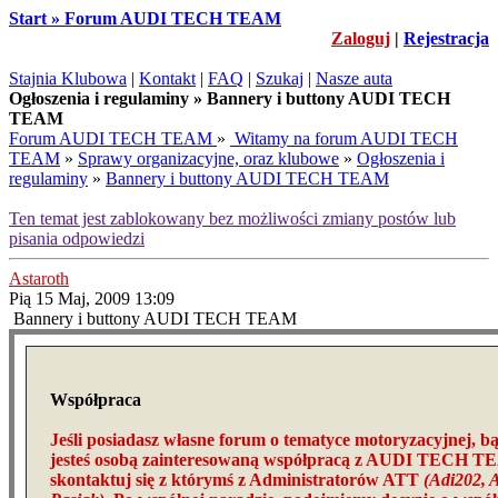
Start » Forum AUDI TECH TEAM
Zaloguj
|
Rejestracja
Stajnia Klubowa
|
Kontakt
|
FAQ
|
Szukaj
|
Nasze auta
Ogłoszenia i regulaminy » Bannery i buttony AUDI TECH
TEAM
Forum AUDI TECH TEAM
»
Witamy na forum AUDI TECH
TEAM
»
Sprawy organizacyjne, oraz klubowe
»
Ogłoszenia i
regulaminy
»
Bannery i buttony AUDI TECH TEAM
Ten temat jest zablokowany bez możliwości zmiany postów lub
pisania odpowiedzi
Astaroth
Pią 15 Maj, 2009 13:09
Bannery i buttony AUDI TECH TEAM
Współpraca
Jeśli posiadasz własne forum o tematyce motoryzacyjnej, b
jesteś osobą zainteresowaną współpracą z AUDI TECH T
skontaktuj się z którymś z Administratorów ATT
(Adi202, A