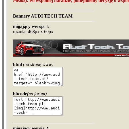
Pasiak)
. Po wspólnej naradzie, podejmiemy decyzję o współ
Bannery AUDI TECH TEAM
migający wersja 1:
rozmiar 468px x 60px
html
(na stronę www)
bbcode
(na forum)
migający wersja 2: