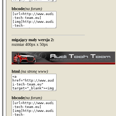
bbcode
(na forum)
migający mały wersja 2:
rozmiar 400px x 50px
html
(na stronę www)
bbcode
(na forum)