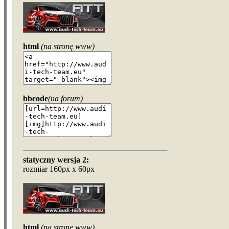
html
(na stronę www)
bbcode
(na forum)
statyczny wersja 2:
rozmiar 160px x 60px
html
(na stronę www)