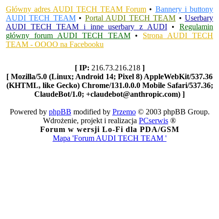
Główny adres AUDI TECH TEAM Forum
•
Bannery i buttony
AUDI TECH TEAM
•
Portal AUDI TECH TEAM
•
Userbary
AUDI TECH TEAM i inne userbary z AUDI
•
Regulamin
główny forum AUDI TECH TEAM
•
Strona AUDI TECH
TEAM - OOOO na Facebooku
[ IP:
216.73.216.218
]
[ Mozilla/5.0 (Linux; Android 14; Pixel 8) AppleWebKit/537.36
(KHTML, like Gecko) Chrome/131.0.0.0 Mobile Safari/537.36;
ClaudeBot/1.0; +claudebot@anthropic.com) ]
Powered by
phpBB
modified by
Przemo
© 2003 phpBB Group.
Wdrożenie, projekt i realizacja
PCserwis
®
Forum w wersji Lo-Fi dla PDA/GSM
Mapa 'Forum AUDI TECH TEAM '