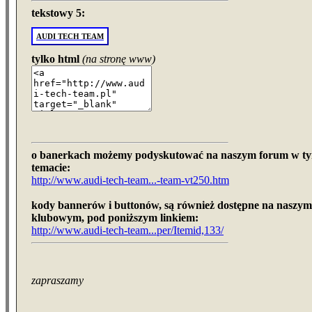
tekstowy 5:
AUDI TECH TEAM
tylko html
(na stronę www)
o banerkach możemy podyskutować na naszym forum w t
temacie:
http://www.audi-tech-team...-team-vt250.htm
kody bannerów i buttonów, są również dostępne na naszym
klubowym, pod poniższym linkiem:
http://www.audi-tech-team...per/Itemid,133/
zapraszamy