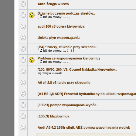
Auto ściąga w lewo
Dziwne buczenie podczas skrętów..
[
Idź do strony:
1
,
2
]
audi 100 c3 ociera kierownica
Ucieka płyn wspomagania
[B4] Szmery, stukanie przy skręcaniu
[
Idź do strony:
1
,
2
,
3
]
Problem ze wspomaganiem kierownicy
[
Idź do strony:
1
,
2
]
[100, 80/90, 200, V8, Coupe] Nakładka kierownicy...
się wzięła i urwała...
A6 c4 2.8 v6 tarcie przy skrecaniu
[A4 B5 1,8 ADR] Przewód hydrauliczny do układu wspomaga
[100c3] pompa wspomagania-wybór...
[100c3] Maglownica
Audi A8 4,2 1998r silnik ABZ pompa wspomagania wyciek