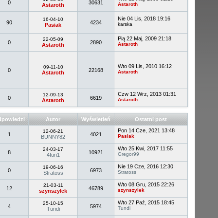
0
30631
Astaroth
Astaroth
Nie 04 Lis, 2018 19:16
16-04-10
90
4234
karska
Pasiak
Pią 22 Maj, 2009 21:18
22-05-09
0
2890
Astaroth
Astaroth
Wto 09 Lis, 2010 16:12
09-11-10
0
22168
Astaroth
Astaroth
Czw 12 Wrz, 2013 01:31
12-09-13
0
6619
Astaroth
Astaroth
powiedzi
Autor
Wyświetleń
Ostatni post
Pon 14 Cze, 2021 13:48
12-06-21
1
4021
Pasiak
BUNNY82
Wto 25 Kwi, 2017 11:55
24-03-17
8
10921
Gregor99
4fun1
Nie 19 Cze, 2016 12:30
19-06-16
0
6973
Stratoss
Stratoss
Wto 08 Gru, 2015 22:26
21-03-11
12
46789
szynszylek
szynszylek
Wto 27 Paź, 2015 18:45
25-10-15
4
5974
Tundi
Tundi