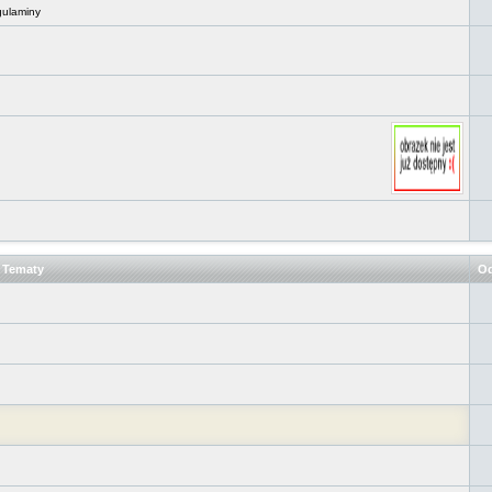
gulaminy
Tematy
Od