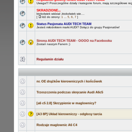
Uwaga!!! Poszczególne działy i kategorie forum, mają szczegółowe re
SKRADZIONE...
ktokolwiek widział ,ktokolwiek wie....
[
Idź do strony:
1
...
5
,
6
,
7
]
Status Pasjonata AUDI TECH TEAM
Jesteś miłośnikiem marki AUDI? Dołącz do grupy Pasjonatów!
Strona AUDI TECH TEAM - OOOO na Facebooku
Zostań naszym Fanem ;)
Regulamin działu
nr. OE drążków kierowniczych i końcówek
Trzeszczenia podczas skręcanie Audi A6c5
[a6 c5 2.8] Skrzypienie w maglownicy?
[A3 8P] Układ kierowniczy - odgłosy tarcia
Rodzaje maglownic A6 C4