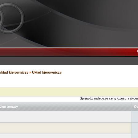
układ kierowniczy
»
Układ kierowniczy
Sprawdź najlepsze ceny części i akce
żne tematy
Od