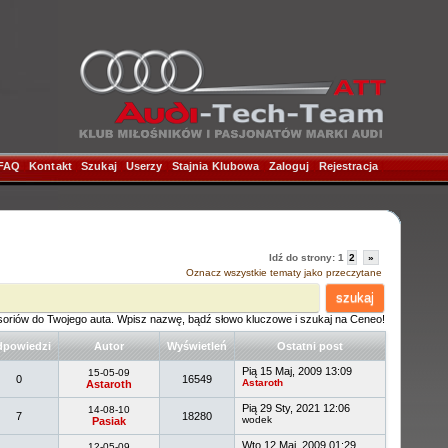
FAQ
|
Kontakt
|
Szukaj
|
Userzy
|
Stajnia Klubowa
|
Zaloguj
|
Rejestracja
|
Idź do strony:
1
2
»
Oznacz wszystkie tematy jako przeczytane
szukaj
soriów do Twojego auta. Wpisz nazwę, bądź słowo kluczowe i szukaj na Ceneo!
powiedzi
Autor
Wyświetleń
Ostatni post
Pią 15 Maj, 2009 13:09
15-05-09
0
16549
Astaroth
Astaroth
Pią 29 Sty, 2021 12:06
14-08-10
7
18280
wodek
Pasiak
Wto 12 Maj, 2009 01:29
12-05-09