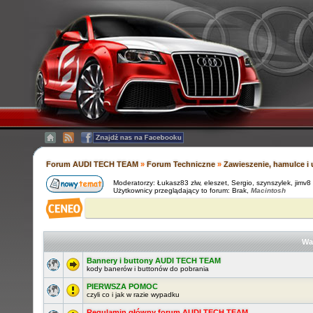
Forum AUDI TECH TEAM
»
Forum Techniczne
»
Zawieszenie, hamulce i 
Moderatorzy:
Łukasz83 zlw
,
eleszet
,
Sergio
,
szynszylek
,
jimv8
Użytkownicy przeglądający to forum: Brak,
Macintosh
Wa
Bannery i buttony AUDI TECH TEAM
kody banerów i buttonów do pobrania
PIERWSZA POMOC
czyli co i jak w razie wypadku
Regulamin główny forum AUDI TECH TEAM