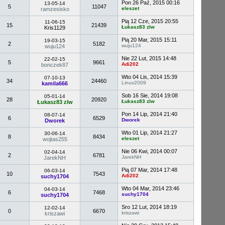
Pon 26 Paź, 2015 00:16
13-05-14
5
11047
eleszet
ramzesisko
Pią 12 Cze, 2015 20:55
11-06-15
15
21439
Łukasz83 zlw
Kris1129
Pią 20 Mar, 2015 15:11
19-03-15
2
5182
wuju124
wuju124
Nie 22 Lut, 2015 14:48
22-02-15
5
9661
Adi202
bonczek87
Wto 04 Lis, 2014 15:39
07-10-13
34
24460
Linux2009
kamila666
Sob 16 Sie, 2014 19:08
05-01-14
28
20920
Łukasz83 zlw
Łukasz83 zlw
Pon 14 Lip, 2014 21:40
08-07-14
6
6529
Dworek
Dworek
Wto 01 Lip, 2014 21:27
30-06-14
8
8434
eleszet
wojtas255
Nie 06 Kwi, 2014 00:07
02-04-14
2
6781
JarekNH
JarekNH
Pią 07 Mar, 2014 17:48
06-03-14
10
7543
Adi202
suchy1704
Wto 04 Mar, 2014 23:46
04-03-14
6
7468
suchy1704
suchy1704
Sro 12 Lut, 2014 18:19
12-02-14
0
6670
kriszawi
kriszawi