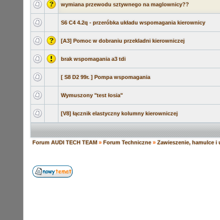
wymiana przewodu sztywnego na maglownicy??
S6 C4 4.2q - przeróbka układu wspomagania kierownicy
[A3] Pomoc w dobraniu przekladni kierowniczej
brak wspomagania a3 tdi
[ S8 D2 99r. ] Pompa wspomagania
Wymuszony "test łosia"
[V8] łącznik elastyczny kolumny kierowniczej
Forum AUDI TECH TEAM
»
Forum Techniczne
»
Zawieszenie, hamulce i 