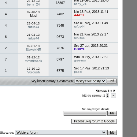
Nie 29 Gru, 2013 15:48
23-12-13
4
13867
beny_24
beny_24
Nie 13 Paź, 2013 11:41
02-10-13
4
7402
Adi202
Muvi
Sro 01 Maj, 2013 11:49
29-04-13
4
7348
rufus44
rufus44
Nie 21 Kwi, 2013 22:17
21-04-13
6
9673
rufus44
rufus44
Sro 27 Lut, 2013 20:31
09-01-13
2
7876
GORYL
SlawekNR
Wto 01 Sty, 2013 17:52
31-12-12
7
8797
grze-mar
mmmkozak
Sro 17 Paź, 2012 21:13
17-10-12
1
6775
papel
V8roush
Wyświetl tematy z ostatnich:
Strona
1
z
2
Idź do strony:
1
2
»
Szukaj w tym dziale:
Skocz do: