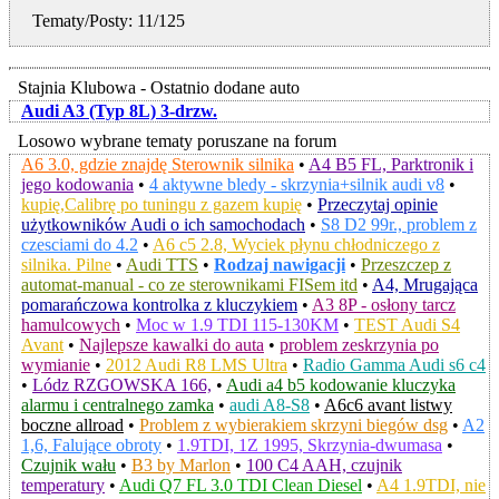
Tematy/Posty: 11/125
Stajnia Klubowa - Ostatnio dodane auto
Audi A3 (Typ 8L) 3-drzw.
Losowo wybrane tematy poruszane na forum
A6 3.0, gdzie znajdę Sterownik silnika
•
A4 B5 FL, Parktronik i
jego kodowania
•
4 aktywne bledy - skrzynia+silnik audi v8
•
kupię,Calibrę po tuningu z gazem kupię
•
Przeczytaj opinie
użytkowników Audi o ich samochodach
•
S8 D2 99r., problem z
czesciami do 4.2
•
A6 c5 2.8, Wyciek płynu chłodniczego z
silnika. Pilne
•
Audi TTS
•
Rodzaj nawigacji
•
Przeszczep z
automat-manual - co ze sterownikami FISem itd
•
A4, Mrugająca
pomarańczowa kontrolka z kluczykiem
•
A3 8P - osłony tarcz
hamulcowych
•
Moc w 1.9 TDI 115-130KM
•
TEST Audi S4
Avant
•
Najlepsze kawalki do auta
•
problem zeskrzynia po
wymianie
•
2012 Audi R8 LMS Ultra
•
Radio Gamma Audi s6 c4
•
Lódz RZGOWSKA 166,
•
Audi a4 b5 kodowanie kluczyka
alarmu i centralnego zamka
•
audi A8-S8
•
A6c6 avant listwy
boczne allroad
•
Problem z wybierakiem skrzyni biegów dsg
•
A2
1,6, Falujące obroty
•
1.9TDI, 1Z 1995, Skrzynia-dwumasa
•
Czujnik wału
•
B3 by Marlon
•
100 C4 AAH, czujnik
temperatury
•
Audi Q7 FL 3.0 TDI Clean Diesel
•
A4 1.9TDI, nie