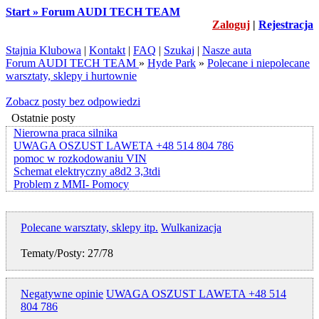
Start » Forum AUDI TECH TEAM
Zaloguj
|
Rejestracja
Stajnia Klubowa
|
Kontakt
|
FAQ
|
Szukaj
|
Nasze auta
Forum AUDI TECH TEAM
»
Hyde Park
»
Polecane i niepolecane
warsztaty, sklepy i hurtownie
Zobacz posty bez odpowiedzi
Ostatnie posty
Nierowna praca silnika
UWAGA OSZUST LAWETA +48 514 804 786
pomoc w rozkodowaniu VIN
Schemat elektryczny a8d2 3,3tdi
Problem z MMI- Pomocy
Polecane warsztaty, sklepy itp.
Wulkanizacja
Tematy/Posty: 27/78
Negatywne opinie
UWAGA OSZUST LAWETA +48 514
804 786