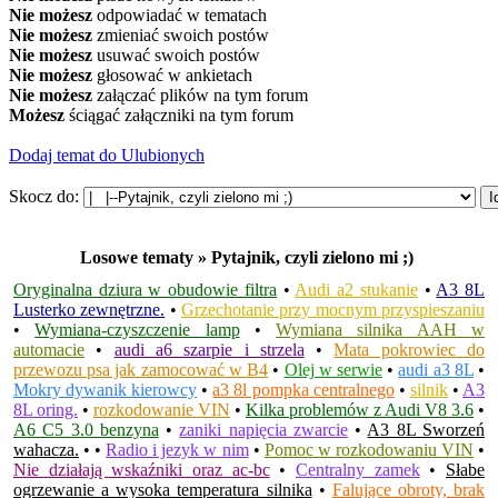
Nie możesz
odpowiadać w tematach
Nie możesz
zmieniać swoich postów
Nie możesz
usuwać swoich postów
Nie możesz
głosować w ankietach
Nie możesz
załączać plików na tym forum
Możesz
ściągać załączniki na tym forum
Dodaj temat do Ulubionych
Skocz do:
Losowe tematy » Pytajnik, czyli zielono mi ;)
Oryginalna dziura w obudowie filtra
•
Audi a2 stukanie
•
A3 8L
Lusterko zewnętrzne.
•
Grzechotanie przy mocnym przyspieszaniu
•
Wymiana-czyszczenie lamp
•
Wymiana silnika AAH w
automacie
•
audi a6 szarpie i strzela
•
Mata pokrowiec do
przewozu psa jak zamocować w B4
•
Olej w serwie
•
audi a3 8L
•
Mokry dywanik kierowcy
•
a3 8l pompka centralnego
•
silnik
•
A3
8L oring.
•
rozkodowanie VIN
•
Kilka problemów z Audi V8 3.6
•
A6 C5 3.0 benzyna
•
zaniki napięcia zwarcie
•
A3 8L Sworzeń
wahacza.
•
•
Radio i jezyk w nim
•
Pomoc w rozkodowaniu VIN
•
Nie działają wskaźniki oraz ac-bc
•
Centralny zamek
•
Słabe
ogrzewanie a wysoka temperatura silnika
•
Falujące obroty, brak