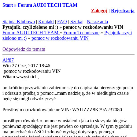
Start » Forum AUDI TECH TEAM
Zaloguj
|
Rejestracja
Stajnia Klubowa
|
Kontakt
|
FAQ
|
Szukaj
|
Nasze auta
Pytajnik, czyli zielono mi ;) » pomoc w rozkodowaniu VIN
Forum AUDI TECH TEAM
»
Forum Techniczne
»
Pytajnik, czyli
zielono mi ;)
»
pomoc w rozkodowaniu VIN
Odpowiedz do tematu
Alf87
Wto 27 Cze, 2017 18:46
pomoc w rozkodowaniu VIN
Witam wszystkich,
po krótkim przywitaniu zabieram się do napisania pierwszego postu
i odrazu z prośbą o pomoc...mam nadzieję, że w niedługim czasie
będę się mógł odwdzięczyć.
Prosiłbym o rozkodowanie nr VIN: WAUZZZ8K79A237080
prosiłbym również o pomoc w ustaleniu jaka to skrzynia biegów
ponieważ sprzdający nie jest pewien co sprzedaje. W tym tygodniu
ma pojechać do ASO i zdobyć wyciąg dotyczący pełnego