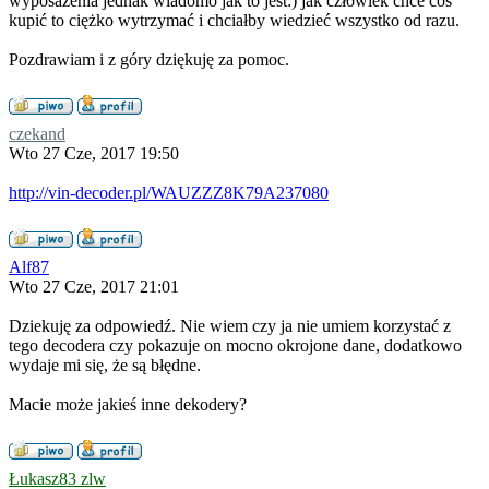
wyposażenia jednak wiadomo jak to jest:) jak człowiek chce coś
kupić to ciężko wytrzymać i chciałby wiedzieć wszystko od razu.
Pozdrawiam i z góry dziękuję za pomoc.
czekand
Wto 27 Cze, 2017 19:50
http://vin-decoder.pl/WAUZZZ8K79A237080
Alf87
Wto 27 Cze, 2017 21:01
Dziekuję za odpowiedź. Nie wiem czy ja nie umiem korzystać z
tego decodera czy pokazuje on mocno okrojone dane, dodatkowo
wydaje mi się, że są błędne.
Macie może jakieś inne dekodery?
Łukasz83 zlw