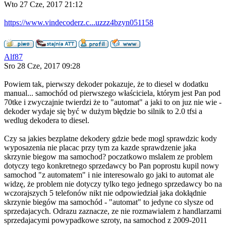
Wto 27 Cze, 2017 21:12
https://www.vindecoderz.c...uzzz4bzyn051158
Alf87
Sro 28 Cze, 2017 09:28
Powiem tak, pierwszy dekoder pokazuje, że to diesel w dodatku
manual... samochód od pierwszego właściciela, którym jest Pan pod
70tke i zwyczajnie twierdzi że to "automat" a jaki to on juz nie wie -
dekoder wydaje się być w dużym błędzie bo silnik to 2.0 tfsi a
wedlug dekodera to diesel.
Czy sa jakies bezplatne dekodery gdzie bede mogl sprawdzic kody
wyposazenia nie placac przy tym za kazde sprawdzenie jaka
skrzynie biegow ma samochod? poczatkowo mslalem ze problem
dotyczy tego konkretnego sprzedawcy bo Pan poprostu kupil nowy
samochod "z automatem" i nie interesowalo go jaki to automat ale
widzę, że problem nie dotyczy tylko tego jednego sprzedawcy bo na
wczorajszych 5 telefonów nikt nie odpowiedział jaka dokłądnie
skrzynie biegów ma samochód - "automat" to jedyne co slysze od
sprzedajacych. Odrazu zaznacze, ze nie rozmawialem z handlarzami
sprzedajacymi powypadkowe szroty, na samochod z 2009-2011