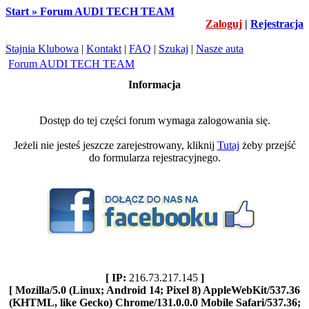
Start » Forum AUDI TECH TEAM
Zaloguj
|
Rejestracja
Stajnia Klubowa
|
Kontakt
|
FAQ
|
Szukaj
|
Nasze auta
Forum AUDI TECH TEAM
Informacja
Dostęp do tej części forum wymaga zalogowania się.
Jeżeli nie jesteś jeszcze zarejestrowany, kliknij
Tutaj
żeby przejść
do formularza rejestracyjnego.
[ IP:
216.73.217.145
]
[ Mozilla/5.0 (Linux; Android 14; Pixel 8) AppleWebKit/537.36
(KHTML, like Gecko) Chrome/131.0.0.0 Mobile Safari/537.36;