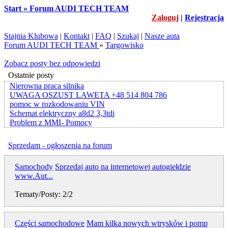
Start » Forum AUDI TECH TEAM
Zaloguj
|
Rejestracja
Stajnia Klubowa
|
Kontakt
|
FAQ
|
Szukaj
|
Nasze auta
Forum AUDI TECH TEAM
»
Targowisko
Zobacz posty bez odpowiedzi
Ostatnie posty
Nierowna praca silnika
UWAGA OSZUST LAWETA +48 514 804 786
pomoc w rozkodowaniu VIN
Schemat elektryczny a8d2 3,3tdi
Problem z MMI- Pomocy
Sprzedam - ogłoszenia na forum
Samochody
Sprzedaj auto na internetowej autogiełdzie
www.Aut...
Tematy/Posty: 2/2
Części samochodowe
Mam kilka nowych wtrysków i pomp