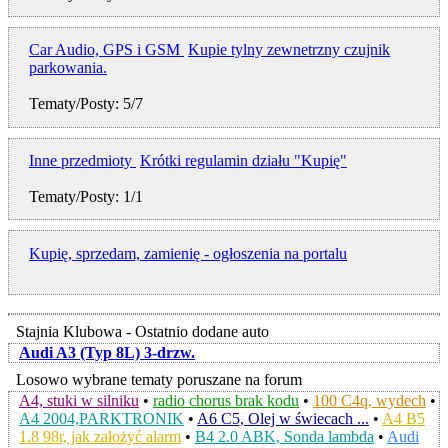
Car Audio, GPS i GSM
Kupie tylny zewnetrzny czujnik
parkowania.
Tematy/Posty: 5/7
Inne przedmioty
Krótki regulamin działu "Kupię"
Tematy/Posty: 1/1
Kupię, sprzedam, zamienię - ogłoszenia na portalu
Stajnia Klubowa - Ostatnio dodane auto
Audi A3 (Typ 8L) 3-drzw.
Losowo wybrane tematy poruszane na forum
A4, stuki w silniku
•
radio chorus brak kodu
•
100 C4q, wydech
•
A4 2004,PARKTRONIK
•
A6 C5, Olej w świecach ...
•
A4 B5
1.8 98r, jak założyć alarm
•
B4 2.0 ABK, Sonda lambda
•
Audi