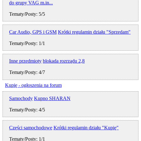
do grupy VAG m.in...
Tematy/Posty: 5/5
Car Audio, GPS i GSM
Krótki regulamin działu "Sprzedam"
Tematy/Posty: 1/1
Inne przedmioty
blokada rozrządu 2,8
Tematy/Posty: 4/7
Kupię - ogłoszenia na forum
Samochody
Kupno SHARAN
Tematy/Posty: 4/5
Części samochodowe
Krótki regulamin działu "Kupię"
Tematy/Posty: 1/1