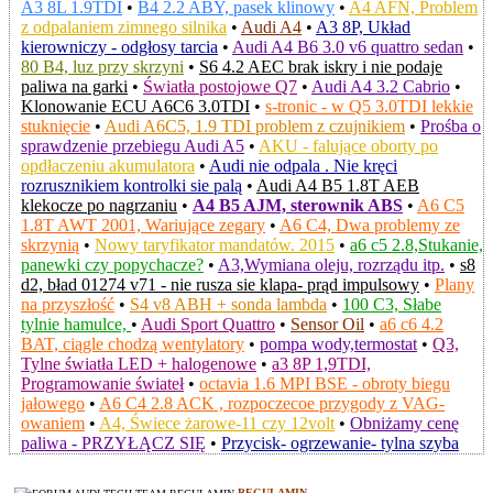
A3 8L 1.9TDI
•
B4 2.2 ABY, pasek klinowy
•
A4 AFN, Problem
z odpalaniem zimnego silnika
•
Audi A4
•
A3 8P, Układ
kierowniczy - odgłosy tarcia
•
Audi A4 B6 3.0 v6 quattro sedan
•
80 B4, luz przy skrzyni
•
S6 4.2 AEC brak iskry i nie podaje
paliwa na garki
•
Światła postojowe Q7
•
Audi A4 3.2 Cabrio
•
Klonowanie ECU A6C6 3.0TDI
•
s-tronic - w Q5 3.0TDI lekkie
stuknięcie
•
Audi A6C5, 1.9 TDI problem z czujnikiem
•
Prośba o
sprawdzenie przebiegu Audi A5
•
AKU - falujące oborty po
opdłaczeniu akumulatora
•
Audi nie odpala . Nie kręci
rozrusznikiem kontrolki sie palą
•
Audi A4 B5 1.8T AEB
klekocze po nagrzaniu
•
A4 B5 AJM, sterownik ABS
•
A6 C5
1.8T AWT 2001, Wariujące zegary
•
A6 C4, Dwa problemy ze
skrzynią
•
Nowy taryfikator mandatów. 2015
•
a6 c5 2.8,Stukanie,
panewki czy popychacze?
•
A3,Wymiana oleju, rozrządu itp.
•
s8
d2, bład 01274 v71 - nie rusza sie klapa- prąd impulsowy
•
Plany
na przyszłość
•
S4 v8 ABH + sonda lambda
•
100 C3, Słabe
tylnie hamulce,
•
Audi Sport Quattro
•
Sensor Oil
•
a6 c6 4.2
BAT, ciągle chodzą wentylatory
•
pompa wody,termostat
•
Q3,
Tylne światła LED + halogenowe
•
a3 8P 1,9TDI,
Programowanie świateł
•
octavia 1.6 MPI BSE - obroty biegu
jałowego
•
A6 C4 2.8 ACK , rozpoczecoe przygody z VAG-
owaniem
•
A4, Świece żarowe-11 czy 12volt
•
Obniżamy cenę
paliwa - PRZYŁĄCZ SIĘ
•
Przycisk- ogrzewanie- tylna szyba
REGULAMIN