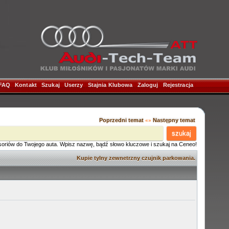
FAQ
|
Kontakt
|
Szukaj
|
Userzy
|
Stajnia Klubowa
|
Zaloguj
|
Rejestracja
|
Poprzedni temat
Następny temat
«»
szukaj
soriów do Twojego auta. Wpisz nazwę, bądź słowo kluczowe i szukaj na Ceneo!
Kupie tylny zewnetrzny czujnik parkowania.