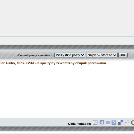
Wyświetl posty z ostatnich:
Car Audio, GPS i GSM
»
Kupie tylny zewnetrzny czujnik parkowania.
Dodaj temat do: