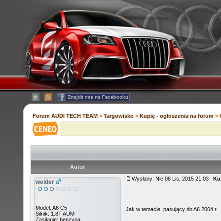
Forum AUDI TECH TEAM
»
Targowisko
»
Kupię - ogłoszenia na forum
»
Autor
Wysłany: Nie 08 Lis, 2015 21:03
Ku
weider
Model: A6 C5
Jak w temacie, pasujący do A6 2004 r.
Silnik: 1.8T AUM
Zasilanie: benzyna