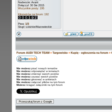
Nadwozie: Avant
Dołączył: 30 Sie 2015
Wszystkie posty: 195
Kilometrów na forum: 192
Piwa:
1
/
3
Skąd: Łódzkie/Mazowieckie
Forum AUDI TECH TEAM
»
Targowisko
»
Kupię - ogłoszenia na forum
»
Nie możesz
pisać nowych tematów
Nie możesz
odpowiadać w tematach
Nie możesz
zmieniać swoich postów
Nie możesz
usuwać swoich postów
Nie możesz
głosować w ankietach
Nie możesz
załączać plików na tym forum
Możesz
ściągać załączniki na tym forum