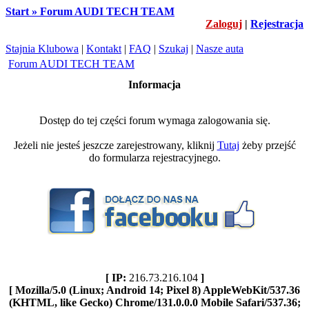
Start » Forum AUDI TECH TEAM
Zaloguj
|
Rejestracja
Stajnia Klubowa
|
Kontakt
|
FAQ
|
Szukaj
|
Nasze auta
Forum AUDI TECH TEAM
Informacja
Dostęp do tej części forum wymaga zalogowania się.
Jeżeli nie jesteś jeszcze zarejestrowany, kliknij
Tutaj
żeby przejść
do formularza rejestracyjnego.
[ IP:
216.73.216.104
]
[ Mozilla/5.0 (Linux; Android 14; Pixel 8) AppleWebKit/537.36
(KHTML, like Gecko) Chrome/131.0.0.0 Mobile Safari/537.36;