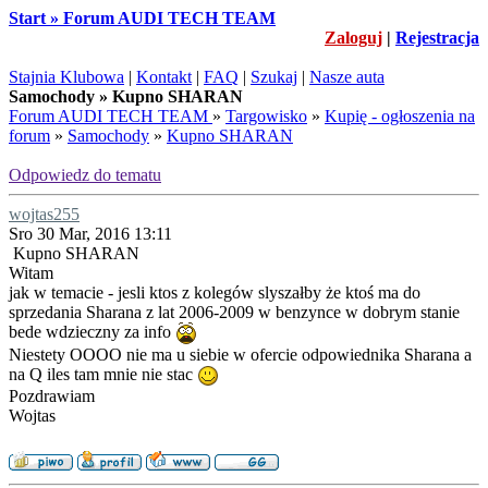
Start » Forum AUDI TECH TEAM
Zaloguj
|
Rejestracja
Stajnia Klubowa
|
Kontakt
|
FAQ
|
Szukaj
|
Nasze auta
Samochody » Kupno SHARAN
Forum AUDI TECH TEAM
»
Targowisko
»
Kupię - ogłoszenia na
forum
»
Samochody
»
Kupno SHARAN
Odpowiedz do tematu
wojtas255
Sro 30 Mar, 2016 13:11
Kupno SHARAN
Witam
jak w temacie - jesli ktos z kolegów slyszałby że ktoś ma do
sprzedania Sharana z lat 2006-2009 w benzynce w dobrym stanie
bede wdzieczny za info
Niestety OOOO nie ma u siebie w ofercie odpowiednika Sharana a
na Q iles tam mnie nie stac
Pozdrawiam
Wojtas