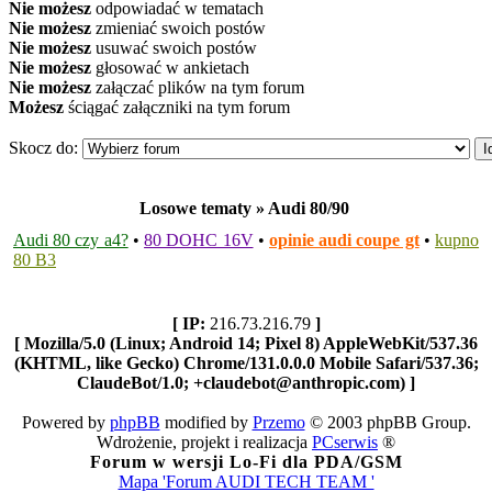
Nie możesz
odpowiadać w tematach
Nie możesz
zmieniać swoich postów
Nie możesz
usuwać swoich postów
Nie możesz
głosować w ankietach
Nie możesz
załączać plików na tym forum
Możesz
ściągać załączniki na tym forum
Skocz do:
Losowe tematy » Audi 80/90
Audi 80 czy a4?
•
80 DOHC 16V
•
opinie audi coupe gt
•
kupno
80 B3
[ IP:
216.73.216.79
]
[ Mozilla/5.0 (Linux; Android 14; Pixel 8) AppleWebKit/537.36
(KHTML, like Gecko) Chrome/131.0.0.0 Mobile Safari/537.36;
ClaudeBot/1.0; +claudebot@anthropic.com) ]
Powered by
phpBB
modified by
Przemo
© 2003 phpBB Group.
Wdrożenie, projekt i realizacja
PCserwis
®
Forum w wersji Lo-Fi dla PDA/GSM
Mapa 'Forum AUDI TECH TEAM '