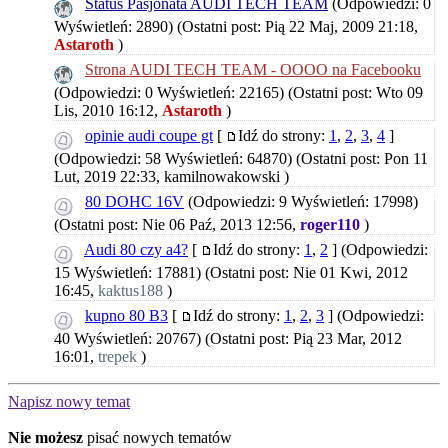
Status Pasjonata AUDI TECH TEAM
(Odpowiedzi: 0
Wyświetleń: 2890)
(Ostatni post: Pią 22 Maj, 2009 21:18,
Astaroth
)
Strona AUDI TECH TEAM - OOOO na Facebooku
(Odpowiedzi: 0 Wyświetleń: 22165)
(Ostatni post: Wto 09
Lis, 2010 16:12,
Astaroth
)
opinie audi coupe gt
[
Idź do strony:
1
,
2
,
3
,
4
]
(Odpowiedzi: 58 Wyświetleń: 64870)
(Ostatni post: Pon 11
Lut, 2019 22:33,
kamilnowakowski
)
80 DOHC 16V
(Odpowiedzi: 9 Wyświetleń: 17998)
(Ostatni post: Nie 06 Paź, 2013 12:56,
roger110
)
Audi 80 czy a4?
[
Idź do strony:
1
,
2
]
(Odpowiedzi:
15 Wyświetleń: 17881)
(Ostatni post: Nie 01 Kwi, 2012
16:45,
kaktus188
)
kupno 80 B3
[
Idź do strony:
1
,
2
,
3
]
(Odpowiedzi:
40 Wyświetleń: 20767)
(Ostatni post: Pią 23 Mar, 2012
16:01,
trepek
)
Napisz nowy temat
Nie możesz
pisać nowych tematów