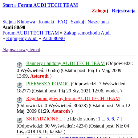
Start » Forum AUDI TECH TEAM
Zaloguj
|
Rejestracja
Stajnia Klubowa
|
Kontakt
|
FAQ
|
Szukaj
|
Nasze auta
Audi 80/90
Forum AUDI TECH TEAM
»
Zakup samochodu Audi
»
Kupujemy Audi
»
Audi 80/90
Napisz nowy temat
Bannery i buttony AUDI TECH TEAM
(Odpowiedzi:
0 Wyświetleń: 16546)
(Ostatni post: Pią 15 Maj, 2009
13:09,
Astaroth
)
PIERWSZA POMOC
(Odpowiedzi: 7 Wyświetleń:
18277)
(Ostatni post: Pią 29 Sty, 2021 12:06,
wodek
)
Regulamin główny forum AUDI TECH TEAM
(Odpowiedzi: 0 Wyświetleń: 30628)
(Ostatni post: Wto 12
Maj, 2009 01:29,
Astaroth
)
SKRADZIONE...
[
Idź do strony:
1
...
5
,
6
,
7
]
(Odpowiedzi: 90 Wyświetleń: 4234)
(Ostatni post: Nie 04
Lis, 2018 19:16,
karska
)