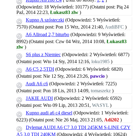
(Odpowiedzi: 18 Wyświetleń: 10177)
(Ostatni post: Pią 24
Paź, 2014 22:23,
Łukasz83 zlw
)
Kupno A szósteczki
(Odpowiedzi: 5 Wyświetleń:
7570)
(Ostatni post: Pon 15 Wrz, 2014 21:40,
AudiBFC
)
A6 Allroad 2,7 biturbo
(Odpowiedzi: 9 Wyświetleń:
8992)
(Ostatni post: Czw 04 Wrz, 2014 10:08,
Łukasz83
zlw
)
S6 plus z Niemiec
(Odpowiedzi: 2 Wyświetleń: 6877)
(Ostatni post: Wto 14 Sty, 2014 12:16,
loku1985
)
A6 C5 2,5TDI
(Odpowiedzi: 6 Wyświetleń: 6820)
(Ostatni post: Nie 12 Sty, 2014 23:26,
pawcio
)
Audi A6 c6
(Odpowiedzi: 2 Wyświetleń: 7225)
(Ostatni post: Pon 18 Lis, 2013 14:09,
tomaszekz
)
JAKIE AUDI
(Odpowiedzi: 2 Wyświetleń: 6592)
(Ostatni post: Wto 09 Lip, 2013 20:51,
WASYL
)
Kupno audi a6 c4 diesel
(Odpowiedzi: 1 Wyświetleń:
6223)
(Ostatni post: Nie 26 Maj, 2013 21:05,
Adi202
)
Dylemat AUDI A6 C7 3.0 TDI 245KM S-LINE CZY
A5 3.0 TDI 240KM
(Odpowiedzi: 4 Wyświetleń: 10624)