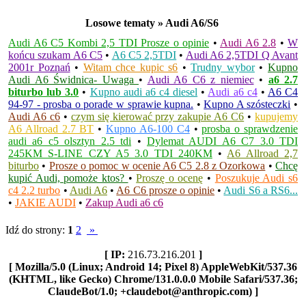
Losowe tematy » Audi A6/S6
Audi A6 C5 Kombi 2,5 TDI Prosze o opinie
•
Audi A6 2.8
•
W
końcu szukam A6 C5
•
A6 C5 2,5TDI
•
Audi A6 2,5TDI Q Avant
2001r Poznań
•
Witam chce kupic s6
•
Trudny wybor
•
Kupno
Audi A6 Świdnica- Uwaga
•
Audi A6 C6 z niemiec
•
a6 2.7
biturbo lub 3.0
•
Kupno audi a6 c4 diesel
•
Audi a6 c4
•
A6 C4
94-97 - prosba o porade w sprawie kupna.
•
Kupno A szósteczki
•
Audi A6 c6
•
czym się kierować przy zakupie A6 C6
•
kupujemy
A6 Allroad 2.7 BT
•
Kupno A6-100 C4
•
prosba o sprawdzenie
audi a6 c5 olsztyn 2.5 tdi
•
Dylemat AUDI A6 C7 3.0 TDI
245KM S-LINE CZY A5 3.0 TDI 240KM
•
A6 Allroad 2,7
biturbo
•
Prosze o pomoc w ocenie A6 C5 2.8 z Ozorkowa
•
Chcę
kupić Audi, pomoże ktos?
•
Proszę o ocenę
•
Poszukuje Audi s6
c4 2.2 turbo
•
Audi A6
•
A6 C6 prosze o opinie
•
Audi S6 a RS6...
•
JAKIE AUDI
•
Zakup Audi a6 c6
Idź do strony:
1
2
»
[ IP:
216.73.216.201
]
[ Mozilla/5.0 (Linux; Android 14; Pixel 8) AppleWebKit/537.36
(KHTML, like Gecko) Chrome/131.0.0.0 Mobile Safari/537.36;
ClaudeBot/1.0; +claudebot@anthropic.com) ]