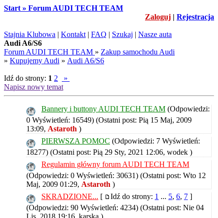
Start » Forum AUDI TECH TEAM
Zaloguj
|
Rejestracja
Stajnia Klubowa
|
Kontakt
|
FAQ
|
Szukaj
|
Nasze auta
Audi A6/S6
Forum AUDI TECH TEAM
»
Zakup samochodu Audi
»
Kupujemy Audi
»
Audi A6/S6
Idź do strony:
1
2
»
Napisz nowy temat
Bannery i buttony AUDI TECH TEAM
(Odpowiedzi:
0 Wyświetleń: 16549)
(Ostatni post: Pią 15 Maj, 2009
13:09,
Astaroth
)
PIERWSZA POMOC
(Odpowiedzi: 7 Wyświetleń:
18277)
(Ostatni post: Pią 29 Sty, 2021 12:06,
wodek
)
Regulamin główny forum AUDI TECH TEAM
(Odpowiedzi: 0 Wyświetleń: 30631)
(Ostatni post: Wto 12
Maj, 2009 01:29,
Astaroth
)
SKRADZIONE...
[
Idź do strony:
1
...
5
,
6
,
7
]
(Odpowiedzi: 90 Wyświetleń: 4234)
(Ostatni post: Nie 04
Lis, 2018 19:16,
karska
)