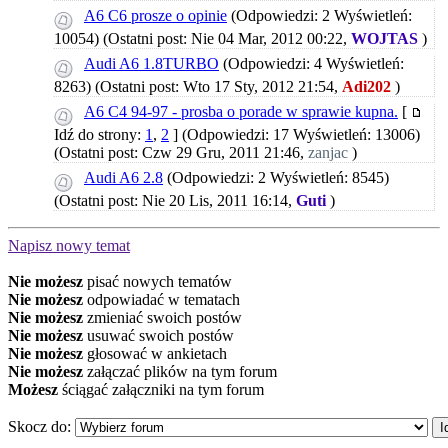
A6 C6 prosze o opinie
(Odpowiedzi: 2 Wyświetleń:
10054)
(Ostatni post: Nie 04 Mar, 2012 00:22,
WOJTAS
)
Audi A6 1.8TURBO
(Odpowiedzi: 4 Wyświetleń:
8263)
(Ostatni post: Wto 17 Sty, 2012 21:54,
Adi202
)
A6 C4 94-97 - prosba o porade w sprawie kupna.
[
Idź do strony:
1
,
2
]
(Odpowiedzi: 17 Wyświetleń: 13006)
(Ostatni post: Czw 29 Gru, 2011 21:46,
zanjac
)
Audi A6 2.8
(Odpowiedzi: 2 Wyświetleń: 8545)
(Ostatni post: Nie 20 Lis, 2011 16:14,
Guti
)
Napisz nowy temat
Nie możesz
pisać nowych tematów
Nie możesz
odpowiadać w tematach
Nie możesz
zmieniać swoich postów
Nie możesz
usuwać swoich postów
Nie możesz
głosować w ankietach
Nie możesz
załączać plików na tym forum
Możesz
ściągać załączniki na tym forum
Skocz do: