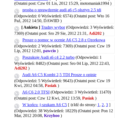
(Ostatni post: Czw 01 Lis, 2012 15:29,
motomaniak1994
)
prosba o sprawdzenie audi a6 c5 olsztyn 2.5 tdi
(Odpowiedzi: 0 Wyświetleń: 6574)
(Ostatni post: Wto 16
Paź, 2012 14:50,
DAWIID
)
[ Ankieta ]
Trudny wybor
(Odpowiedzi: 3 Wyświetleń:
7369)
(Ostatni post: Sro 29 Sie, 2012 21:31,
Adi202
)
Prosze o pomoc w ocenie A6 C5 2.8 z Ozorkowa
(Odpowiedzi: 2 Wyświetleń: 7369)
(Ostatni post: Czw 19
Lip, 2012 12:01,
pawcio
)
Poszukuje Audi s6 c4 2.2 turbo
(Odpowiedzi: 1
Wyświetleń: 8482)
(Ostatni post: Sro 04 Lip, 2012 22:43,
Adi202
)
Audi A6 C5 Kombi 2,5 TDI Prosze o opinie
(Odpowiedzi: 5 Wyświetleń: 9643)
(Ostatni post: Czw 19
Kwi, 2012 04:58,
Pasiak
)
A6 C6 2.0 TFSI
(Odpowiedzi: 3 Wyświetleń: 11470)
(Ostatni post: Czw 12 Kwi, 2012 13:59,
Pasiak
)
W końcu ;) szukam A6 C5
[
Idź do strony:
1
,
2
,
3
]
(Odpowiedzi: 38 Wyświetleń: 18229)
(Ostatni post: Pon 12
Mar, 2012 20:08,
Krzyhoo
)