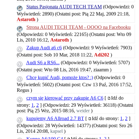
Status Pasjonata AUDI TECH TEAM
(Odpowiedzi: 0
Wyświetleń: 2890)
(Ostatni post: Pią 22 Maj, 2009 21:18,
Astaroth
)
Strona AUDI TECH TEAM - OOOO na Facebooku
(Odpowiedzi: 0 Wyświetleń: 22165)
(Ostatni post: Wto 09
Lis, 2010 16:12,
Astaroth
)
Zakup Audi a6 c6
(Odpowiedzi: 9 Wyświetleń: 7903)
(Ostatni post: Sob 10 Mar, 2018 11:22,
Adi202
)
Audi S6 a RS6...
(Odpowiedzi: 0 Wyświetleń: 5707)
(Ostatni post: Wto 08 Lis, 2016 19:47,
ziaamm
)
Chcę kupić Audi, pomoże ktos? :)
(Odpowiedzi: 0
Wyświetleń: 5602)
(Ostatni post: Czw 13 Paź, 2016 17:52,
Regus
)
czym się kierować przy zakupie A6 C6
[
Idź do
strony:
1
,
2
]
(Odpowiedzi: 29 Wyświetleń: 36118)
(Ostatni
post: Pią 25 Wrz, 2015 08:16,
weider
)
kupujemy A6 Allroad 2.7 BT
[
Idź do strony:
1
,
2
]
(Odpowiedzi: 28 Wyświetleń: 14377)
(Ostatni post: Sro 26
Lis, 2014 20:08,
kapsel
)
Kupno A6/100 C4
[
Idź do strony:
1
,
2
]