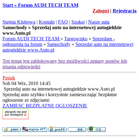
Start » Forum AUDI TECH TEAM
Zaloguj
|
Rejestracja
Stajnia Klubowa
|
Kontakt
|
FAQ
|
Szukaj
|
Nasze auta
Samochody » Sprzedaj auto na internetowej autogiełdzie
www.Auto.pl
Forum AUDI TECH TEAM
»
Targowisko
»
Sprzedam -
ogłoszenia na forum
»
Samochody
»
Sprzedaj auto na internetowej
autogiełdzie www.Auto.pl
Ten temat jest zablokowany bez możliwości zmiany postów lub
pisania odpowiedzi
Pasiak
Sob 04 Wrz, 2010 14:45
Sprzedaj auto na internetowej autogiełdzie www.Auto.pl
Sprzedaj auto szybko i korzystnie zamieszczając bezpłatne
ogłoszenie ze zdjęciami:
ZAMIESC BEZPLATNE OGLOSZENIE