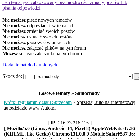
Ten temat jest zablokowany bez możliwości zmiany postów lub
pisania odpowiedzi
Nie możesz
pisać nowych tematów
Nie możesz
odpowiadać w tematach
Nie możesz
zmieniać swoich postów
Nie możesz
usuwać swoich postów
Nie możesz
głosować w ankietach
Nie możesz
załączać plików na tym forum
Możesz
ściągać załączniki na tym forum
Dodaj temat do Ulubionych
Skocz do:
Losowe tematy » Samochody
Krótki regulamin działu Sprzedam
•
Sprzedaj auto na internetowej
autogiełdzie www.Auto.pl
[ IP:
216.73.216.116
]
[ Mozilla/5.0 (Linux; Android 14; Pixel 8) AppleWebKit/537.36
(KHTML, like Gecko) Chrome/131.0.0.0 Mobile Safari/537.36;