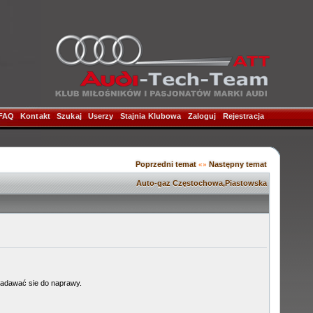
FAQ
|
Kontakt
|
Szukaj
|
Userzy
|
Stajnia Klubowa
|
Zaloguj
|
Rejestracja
|
Poprzedni temat
Następny temat
«»
Auto-gaz Częstochowa,Piastowska
nadawać sie do naprawy.