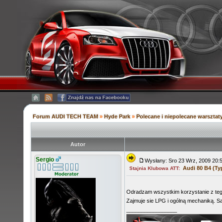
Forum AUDI TECH TEAM
»
Hyde Park
»
Polecane i niepolecane warsztaty
Autor
Sergio
Wysłany: Sro 23 Wrz, 2009 20
Audi 80 B4 (Ty
Stajnia Klubowa ATT:
Odradzam wszystkim korzystanie z teg
Zajmuje sie LPG i ogólną mechaniką. S
_________________