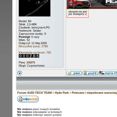
Model: B4
Silnik: 2,0 ABK
Zasilanie: benzyna+LPG
Nadwozie: Sedan
Zaproszone osoby: 9
Pomógł:
6 razy
Wiek: 52
Dołączył: 12 Maj 2009
Wszystkie posty: 2789
Kilometrów na forum: 765
Piwa:
105
/
75
Skąd: Częstochowa
Forum AUDI TECH TEAM
»
Hyde Park
»
Polecane i niepolecane warsztaty
Nie możesz
pisać nowych tematów
Nie możesz
odpowiadać w tematach
Nie możesz
zmieniać swoich postów