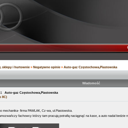
, sklepy i hurtownie
»
Negatywne opinie
»
Auto-gaz Częstochowa,Piastowska
Wiadomość
:51
Auto-gaz Częstochowa,Piastowska
p 8C)
o mechanika- firma PAWLAK, Cz-wa, ul.Piastowska.
amozwańczy fachowcy którzy tam pracują potrafią naciągnąć na kase, a auto nadal bedzie 