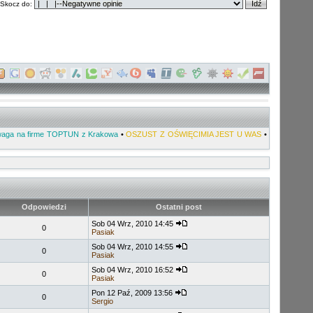
Skocz do:
aga na firme TOPTUN z Krakowa
•
OSZUST Z OŚWIĘCIMIA JEST U WAS
•
Odpowiedzi
Ostatni post
Sob 04 Wrz, 2010 14:45
0
Pasiak
Sob 04 Wrz, 2010 14:55
0
Pasiak
Sob 04 Wrz, 2010 16:52
0
Pasiak
Pon 12 Paź, 2009 13:56
0
Sergio