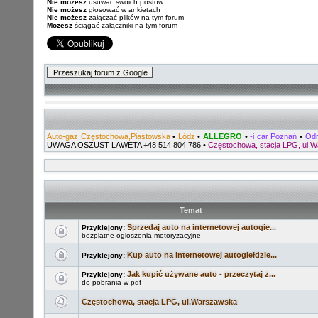
Nie możesz
usuwać swoich postów
Nie możesz
głosować w ankietach
Nie możesz
załączać plików na tym forum
Możesz
ściągać załączniki na tym forum
Auto-gaz Częstochowa,Piastowska
•
Lódz
•
ALLEGRO
•
-i car Poznań
•
Odr
UWAGA OSZUST LAWETA +48 514 804 786
•
Częstochowa, stacja LPG, ul.
Temat
Sprzedaj auto na internetowej autogie...
Przyklejony:
bezplatne ogloszenia motoryzacyjne
Kup auto na internetowej autogiełdzie...
Przyklejony:
Jak kupić używane auto - przeczytaj z...
Przyklejony:
do pobrania w pdf
Częstochowa, stacja LPG, ul.Warszawska