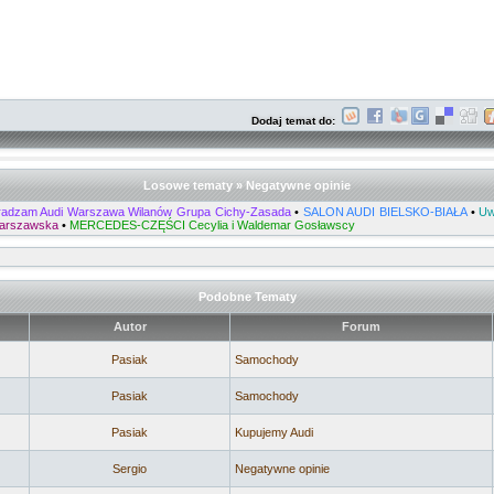
Dodaj temat do:
Losowe tematy » Negatywne opinie
adzam Audi Warszawa Wilanów Grupa Cichy-Zasada
•
SALON AUDI BIELSKO-BIAŁA
•
Uw
Warszawska
•
MERCEDES-CZĘŚCI Cecylia i Waldemar Gosławscy
Podobne Tematy
Autor
Forum
Pasiak
Samochody
Pasiak
Samochody
Pasiak
Kupujemy Audi
Sergio
Negatywne opinie