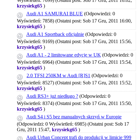
Wyświetleń: 7099)
(Ostatni post: Sob 17 Gru, 2011 16:02,
krzysiekg65
)
Audi A1 SAMURAI BLUE
(Odpowiedzi: 0
Wyświetleń: 7858)
(Ostatni post: Sob 17 Gru, 2011 16:00,
krzysiekg65
)
Audi A1 Sportback oficjalnie
(Odpowiedzi: 0
Wyświetleń: 9169)
(Ostatni post: Sob 17 Gru, 2011 15:56,
krzysiekg65
)
Audi A1 - 2 limitowane edycje w UK
(Odpowiedzi: 0
Wyświetleń: 6964)
(Ostatni post: Sob 17 Gru, 2011 15:54,
krzysiekg65
)
2.0 TFSI 250KM w Audi [R]S1
(Odpowiedzi: 0
Wyświetleń: 8527)
(Ostatni post: Sob 17 Gru, 2011 15:52,
krzysiekg65
)
Audi RS3+ już niedługo ?
(Odpowiedzi: 0
Wyświetleń: 8374)
(Ostatni post: Sob 17 Gru, 2011 15:50,
krzysiekg65
)
Audi S4 i S5 bez manualnych skrzyń w Europie
(Odpowiedzi: 0 Wyświetleń: 6985)
(Ostatni post: Sob 17
Gru, 2011 15:47,
krzysiekg65
)
Audi Urban Concept trafi do produkcji w limicie 999