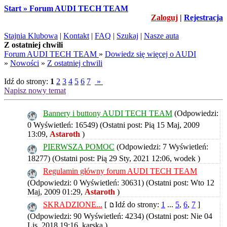
Start » Forum AUDI TECH TEAM
Zaloguj
|
Rejestracja
Stajnia Klubowa
|
Kontakt
|
FAQ
|
Szukaj
|
Nasze auta
Z ostatniej chwili
Forum AUDI TECH TEAM
»
Dowiedz się więcej o AUDI
»
Nowości
»
Z ostatniej chwili
Idź do strony:
1
2
3
4
5
6
7
»
Napisz nowy temat
Bannery i buttony AUDI TECH TEAM
(Odpowiedzi:
0 Wyświetleń: 16549)
(Ostatni post: Pią 15 Maj, 2009
13:09,
Astaroth
)
PIERWSZA POMOC
(Odpowiedzi: 7 Wyświetleń:
18277)
(Ostatni post: Pią 29 Sty, 2021 12:06,
wodek
)
Regulamin główny forum AUDI TECH TEAM
(Odpowiedzi: 0 Wyświetleń: 30631)
(Ostatni post: Wto 12
Maj, 2009 01:29,
Astaroth
)
SKRADZIONE...
[
Idź do strony:
1
...
5
,
6
,
7
]
(Odpowiedzi: 90 Wyświetleń: 4234)
(Ostatni post: Nie 04
Lis, 2018 19:16,
karska
)