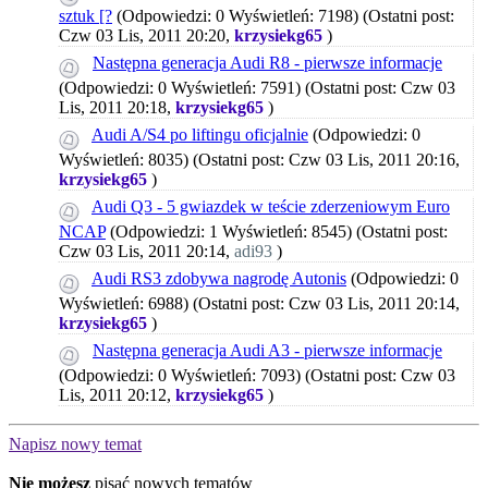
sztuk [?
(Odpowiedzi: 0 Wyświetleń: 7198)
(Ostatni post:
Czw 03 Lis, 2011 20:20,
krzysiekg65
)
Następna generacja Audi R8 - pierwsze informacje
(Odpowiedzi: 0 Wyświetleń: 7591)
(Ostatni post: Czw 03
Lis, 2011 20:18,
krzysiekg65
)
Audi A/S4 po liftingu oficjalnie
(Odpowiedzi: 0
Wyświetleń: 8035)
(Ostatni post: Czw 03 Lis, 2011 20:16,
krzysiekg65
)
Audi Q3 - 5 gwiazdek w teście zderzeniowym Euro
NCAP
(Odpowiedzi: 1 Wyświetleń: 8545)
(Ostatni post:
Czw 03 Lis, 2011 20:14,
adi93
)
Audi RS3 zdobywa nagrodę Autonis
(Odpowiedzi: 0
Wyświetleń: 6988)
(Ostatni post: Czw 03 Lis, 2011 20:14,
krzysiekg65
)
Następna generacja Audi A3 - pierwsze informacje
(Odpowiedzi: 0 Wyświetleń: 7093)
(Ostatni post: Czw 03
Lis, 2011 20:12,
krzysiekg65
)
Napisz nowy temat
Nie możesz
pisać nowych tematów