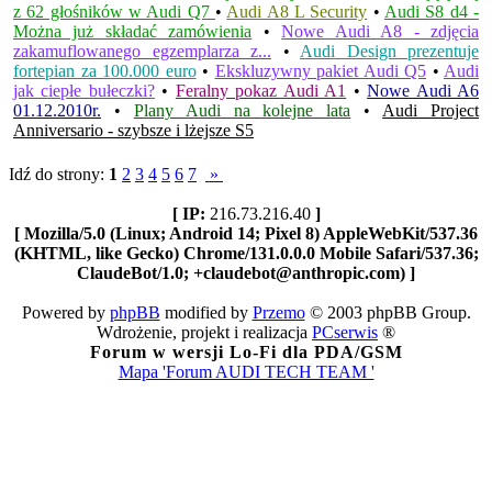
z 62 głośników w Audi Q7
•
Audi A8 L Security
•
Audi S8 d4 -
Można już składać zamówienia
•
Nowe Audi A8 - zdjęcia
zakamuflowanego egzemplarza z...
•
Audi Design prezentuje
fortepian za 100.000 euro
•
Ekskluzywny pakiet Audi Q5
•
Audi
jak ciepłe bułeczki?
•
Feralny pokaz Audi A1
•
Nowe Audi A6
01.12.2010r.
•
Plany Audi na kolejne lata
•
Audi Project
Anniversario - szybsze i lżejsze S5
Idź do strony:
1
2
3
4
5
6
7
»
[ IP:
216.73.216.40
]
[ Mozilla/5.0 (Linux; Android 14; Pixel 8) AppleWebKit/537.36
(KHTML, like Gecko) Chrome/131.0.0.0 Mobile Safari/537.36;
ClaudeBot/1.0; +claudebot@anthropic.com) ]
Powered by
phpBB
modified by
Przemo
© 2003 phpBB Group.
Wdrożenie, projekt i realizacja
PCserwis
®
Forum w wersji Lo-Fi dla PDA/GSM
Mapa 'Forum AUDI TECH TEAM '