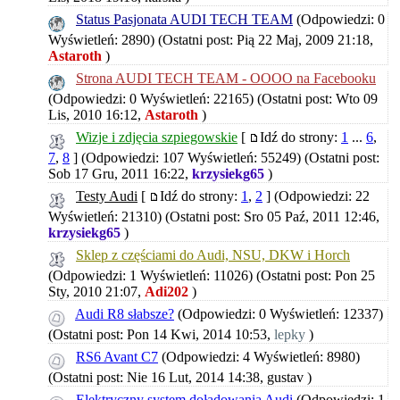
Status Pasjonata AUDI TECH TEAM
(Odpowiedzi: 0
Wyświetleń: 2890)
(Ostatni post: Pią 22 Maj, 2009 21:18,
Astaroth
)
Strona AUDI TECH TEAM - OOOO na Facebooku
(Odpowiedzi: 0 Wyświetleń: 22165)
(Ostatni post: Wto 09
Lis, 2010 16:12,
Astaroth
)
Wizje i zdjęcia szpiegowskie
[
Idź do strony:
1
...
6
,
7
,
8
]
(Odpowiedzi: 107 Wyświetleń: 55249)
(Ostatni post:
Sob 17 Gru, 2011 16:22,
krzysiekg65
)
Testy Audi
[
Idź do strony:
1
,
2
]
(Odpowiedzi: 22
Wyświetleń: 21310)
(Ostatni post: Sro 05 Paź, 2011 12:46,
krzysiekg65
)
Sklep z częściami do Audi, NSU, DKW i Horch
(Odpowiedzi: 1 Wyświetleń: 11026)
(Ostatni post: Pon 25
Sty, 2010 21:07,
Adi202
)
Audi R8 słabsze?
(Odpowiedzi: 0 Wyświetleń: 12337)
(Ostatni post: Pon 14 Kwi, 2014 10:53,
lepky
)
RS6 Avant C7
(Odpowiedzi: 4 Wyświetleń: 8980)
(Ostatni post: Nie 16 Lut, 2014 14:38,
gustav
)
Elektryczny system doładowania Audi
(Odpowiedzi: 1