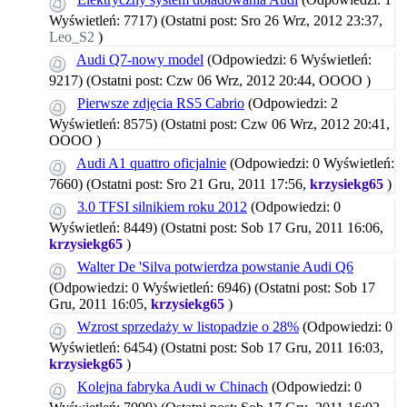
Wyświetleń: 7717)
(Ostatni post: Sro 26 Wrz, 2012 23:37,
Leo_S2
)
Audi Q7-nowy model
(Odpowiedzi: 6 Wyświetleń:
9217)
(Ostatni post: Czw 06 Wrz, 2012 20:44,
OOOO
)
Pierwsze zdjęcia RS5 Cabrio
(Odpowiedzi: 2
Wyświetleń: 8575)
(Ostatni post: Czw 06 Wrz, 2012 20:41,
OOOO
)
Audi A1 quattro oficjalnie
(Odpowiedzi: 0 Wyświetleń:
7660)
(Ostatni post: Sro 21 Gru, 2011 17:56,
krzysiekg65
)
3.0 TFSI silnikiem roku 2012
(Odpowiedzi: 0
Wyświetleń: 8449)
(Ostatni post: Sob 17 Gru, 2011 16:06,
krzysiekg65
)
Walter De 'Silva potwierdza powstanie Audi Q6
(Odpowiedzi: 0 Wyświetleń: 6946)
(Ostatni post: Sob 17
Gru, 2011 16:05,
krzysiekg65
)
Wzrost sprzedaży w listopadzie o 28%
(Odpowiedzi: 0
Wyświetleń: 6454)
(Ostatni post: Sob 17 Gru, 2011 16:03,
krzysiekg65
)
Kolejna fabryka Audi w Chinach
(Odpowiedzi: 0