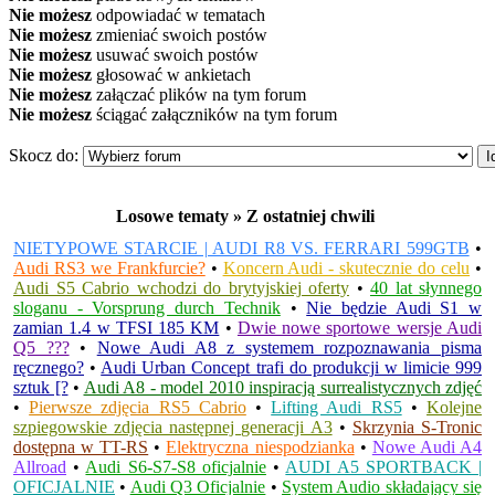
Nie możesz
odpowiadać w tematach
Nie możesz
zmieniać swoich postów
Nie możesz
usuwać swoich postów
Nie możesz
głosować w ankietach
Nie możesz
załączać plików na tym forum
Nie możesz
ściągać załączników na tym forum
Skocz do:
Losowe tematy » Z ostatniej chwili
NIETYPOWE STARCIE | AUDI R8 VS. FERRARI 599GTB
•
Audi RS3 we Frankfurcie?
•
Koncern Audi - skutecznie do celu
•
Audi S5 Cabrio wchodzi do brytyjskiej oferty
•
40 lat słynnego
sloganu - Vorsprung durch Technik
•
Nie będzie Audi S1 w
zamian 1.4 w TFSI 185 KM
•
Dwie nowe sportowe wersje Audi
Q5 ???
•
Nowe Audi A8 z systemem rozpoznawania pisma
ręcznego?
•
Audi Urban Concept trafi do produkcji w limicie 999
sztuk [?
•
Audi A8 - model 2010 inspiracją surrealistycznych zdjęć
•
Pierwsze zdjęcia RS5 Cabrio
•
Lifting Audi RS5
•
Kolejne
szpiegowskie zdjęcia następnej generacji A3
•
Skrzynia S-Tronic
dostępna w TT-RS
•
Elektryczna niespodzianka
•
Nowe Audi A4
Allroad
•
Audi S6-S7-S8 oficjalnie
•
AUDI A5 SPORTBACK |
OFICJALNIE
•
Audi Q3 Oficjalnie
•
System Audio składający się