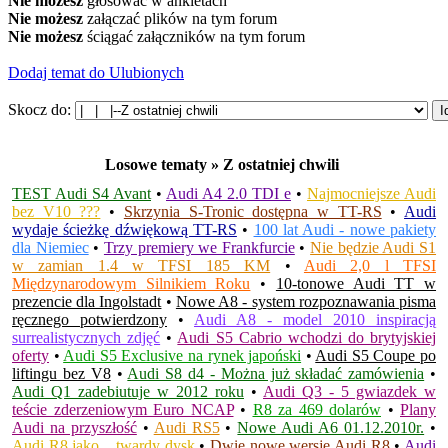
Nie możesz
głosować w ankietach
Nie możesz
załączać plików na tym forum
Nie możesz
ściągać załączników na tym forum
Dodaj temat do Ulubionych
Skocz do:
Losowe tematy » Z ostatniej chwili
TEST Audi S4 Avant
•
Audi A4 2.0 TDI e
•
Najmocniejsze Audi
bez V10 ???
•
Skrzynia S-Tronic dostępna w TT-RS
•
Audi
wydaje ścieżkę dźwiękową TT-RS
•
100 lat Audi - nowe pakiety
dla Niemiec
•
Trzy premiery we Frankfurcie
•
Nie będzie Audi S1
w zamian 1.4 w TFSI 185 KM
•
Audi 2,0 l TFSI
Międzynarodowym Silnikiem Roku
•
10-tonowe Audi TT w
prezencie dla Ingolstadt
•
Nowe A8 - system rozpoznawania pisma
ręcznego potwierdzony
•
Audi A8 - model 2010 inspiracją
surrealistycznych zdjęć
•
Audi S5 Cabrio wchodzi do brytyjskiej
oferty
•
Audi S5 Exclusive na rynek japoński
•
Audi S5 Coupe po
liftingu bez V8
•
Audi S8 d4 - Można już składać zamówienia
•
Audi Q1 zadebiutuje w 2012 roku
•
Audi Q3 - 5 gwiazdek w
teście zderzeniowym Euro NCAP
•
R8 za 469 dolarów
•
Plany
Audi na przyszłość
•
Audi RS5
•
Nowe Audi A6 01.12.2010r.
•
Audi R8 jako... twardy dysk
•
Dwie nowe wersje Audi R8
•
Audi