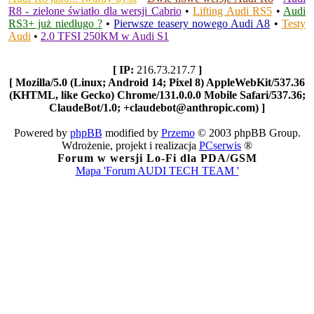
R8 - zielone światło dla wersji Cabrio
•
Lifting Audi RS5
•
Audi
RS3+ już niedługo ?
•
Pierwsze teasery nowego Audi A8
•
Testy
Audi
•
2.0 TFSI 250KM w Audi S1
[ IP:
216.73.217.7
]
[ Mozilla/5.0 (Linux; Android 14; Pixel 8) AppleWebKit/537.36
(KHTML, like Gecko) Chrome/131.0.0.0 Mobile Safari/537.36;
ClaudeBot/1.0; +claudebot@anthropic.com) ]
Powered by
phpBB
modified by
Przemo
© 2003 phpBB Group.
Wdrożenie, projekt i realizacja
PCserwis
®
Forum w wersji Lo-Fi dla PDA/GSM
Mapa 'Forum AUDI TECH TEAM '