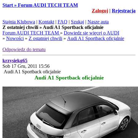
Start » Forum AUDI TECH TEAM
Zaloguj
|
Rejestracja
Stajnia Klubowa
|
Kontakt
|
FAQ
|
Szukaj
|
Nasze auta
Z ostatniej chwili » Audi A1 Sportback oficjalnie
Forum AUDI TECH TEAM
»
Dowiedz się więcej o AUDI
»
Nowości
»
Z ostatniej chwili
»
Audi A1 Sportback oficjalnie
Odpowiedz do tematu
krzysiekg65
Sob 17 Gru, 2011 15:56
Audi A1 Sportback oficjalnie
Audi A1 Sportback oficjalnie