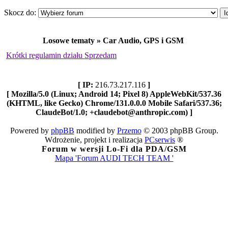
Skocz do:
Losowe tematy » Car Audio, GPS i GSM
Krótki regulamin działu Sprzedam
[ IP:
216.73.217.116
]
[ Mozilla/5.0 (Linux; Android 14; Pixel 8) AppleWebKit/537.36
(KHTML, like Gecko) Chrome/131.0.0.0 Mobile Safari/537.36;
ClaudeBot/1.0; +claudebot@anthropic.com) ]
Powered by
phpBB
modified by
Przemo
© 2003 phpBB Group.
Wdrożenie, projekt i realizacja
PCserwis
®
Forum w wersji Lo-Fi dla PDA/GSM
Mapa 'Forum AUDI TECH TEAM '