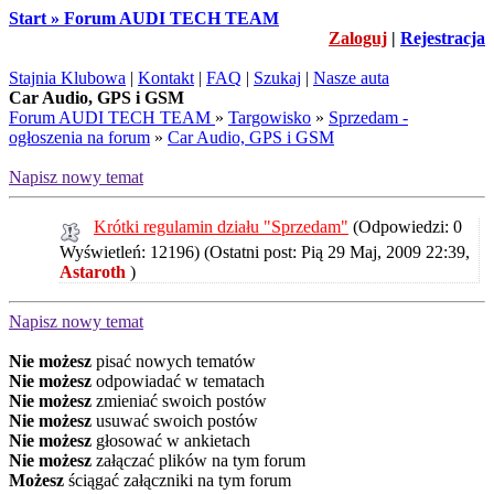
Start » Forum AUDI TECH TEAM
Zaloguj
|
Rejestracja
Stajnia Klubowa
|
Kontakt
|
FAQ
|
Szukaj
|
Nasze auta
Car Audio, GPS i GSM
Forum AUDI TECH TEAM
»
Targowisko
»
Sprzedam -
ogłoszenia na forum
»
Car Audio, GPS i GSM
Napisz nowy temat
Krótki regulamin działu "Sprzedam"
(Odpowiedzi: 0
Wyświetleń: 12196)
(Ostatni post: Pią 29 Maj, 2009 22:39,
Astaroth
)
Napisz nowy temat
Nie możesz
pisać nowych tematów
Nie możesz
odpowiadać w tematach
Nie możesz
zmieniać swoich postów
Nie możesz
usuwać swoich postów
Nie możesz
głosować w ankietach
Nie możesz
załączać plików na tym forum
Możesz
ściągać załączniki na tym forum