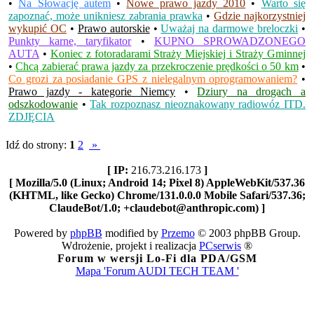
•
Na Słowację autem
•
Nowe prawo jazdy 2010
•
Warto się
zapoznać, może unikniesz zabrania prawka
•
Gdzie najkorzystniej
wykupić OC
•
Prawo autorskie
•
Uważaj na darmowe breloczki
•
Punkty karne, taryfikator
•
KUPNO SPROWADZONEGO
AUTA
•
Koniec z fotoradarami Straży Miejskiej i Straży Gminnej
•
Chcą zabierać prawa jazdy za przekroczenie prędkości o 50 km
•
Co grozi za posiadanie GPS z nielegalnym oprogramowaniem?
•
Prawo jazdy - kategorie Niemcy
•
Dziury na drogach a
odszkodowanie
•
Tak rozpoznasz nieoznakowany radiowóz ITD.
ZDJĘCIA
Idź do strony:
1
2
»
[ IP:
216.73.216.173
]
[ Mozilla/5.0 (Linux; Android 14; Pixel 8) AppleWebKit/537.36
(KHTML, like Gecko) Chrome/131.0.0.0 Mobile Safari/537.36;
ClaudeBot/1.0; +claudebot@anthropic.com) ]
Powered by
phpBB
modified by
Przemo
© 2003 phpBB Group.
Wdrożenie, projekt i realizacja
PCserwis
®
Forum w wersji Lo-Fi dla PDA/GSM
Mapa 'Forum AUDI TECH TEAM '