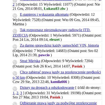
2
]
(Odpowiedzi: 15 Wyświetleń: 11077)
(Ostatni post: Nie
21 Gru, 2014 08:01,
Łukasz83 zlw
)
E-papieros i wskazania alkomatu
(Odpowiedzi: 12
Wyświetleń: 7528)
(Ostatni post: Wto 09 Gru, 2014 09:45,
Martina
)
Tak rozpoznasz nieoznakowany radiowóz ITD.
ZDJĘCIA
(Odpowiedzi: 1 Wyświetleń: 5971)
(Ostatni post:
Pon 24 Lis, 2014 09:14,
eleszet
)
Za darmo sprawdzisz każdy samochód! VIN, historia
(Odpowiedzi: 7 Wyświetleń: 14683)
(Ostatni post: Sro 02
Lip, 2014 21:39,
pawcio
)
Straż Miejska
(Odpowiedzi: 9 Wyświetleń: 7204)
(Ostatni post: Sob 26 Kwi, 2014 14:07,
Pasiak
)
Chcą zabierać prawa jazdy za przekroczenie prędkości
o 50 km
(Odpowiedzi: 10 Wyświetleń: 8308)
(Ostatni post:
Czw 29 Sie, 2013 22:46,
kamila666
)
Dziury na drogach a odszkodowanie
[
Idź do strony:
1
,
2
,
3
]
(Odpowiedzi: 31 Wyświetleń: 19198)
(Ostatni post:
Sro 27 Mar, 2013 19:04,
Pasiak
)
Odbieranie prawa jazdy za podwójne przekroczenie