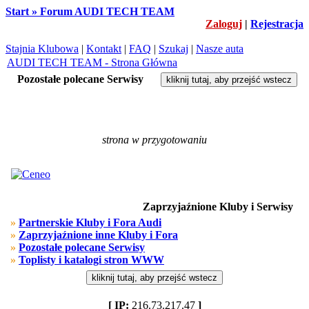
Start » Forum AUDI TECH TEAM
Zaloguj
|
Rejestracja
Stajnia Klubowa
|
Kontakt
|
FAQ
|
Szukaj
|
Nasze auta
AUDI TECH TEAM - Strona Główna
Pozostałe polecane Serwisy
strona w przygotowaniu
Zaprzyjaźnione Kluby i Serwisy
»
Partnerskie Kluby i Fora Audi
»
Zaprzyjaźnione inne Kluby i Fora
»
Pozostałe polecane Serwisy
»
Toplisty i katalogi stron WWW
[ IP:
216.73.217.47
]