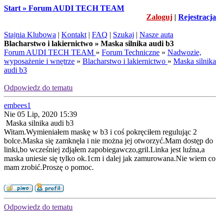
Start » Forum AUDI TECH TEAM
Zaloguj
|
Rejestracja
Stajnia Klubowa
|
Kontakt
|
FAQ
|
Szukaj
|
Nasze auta
Blacharstwo i lakiernictwo » Maska silnika audi b3
Forum AUDI TECH TEAM
»
Forum Techniczne
»
Nadwozie,
wyposażenie i wnętrze
»
Blacharstwo i lakiernictwo
»
Maska silnika
audi b3
Odpowiedz do tematu
embees1
Nie 05 Lip, 2020 15:39
Maska silnika audi b3
Witam.Wymieniałem maskę w b3 i coś pokręciłem regulując 2
bolce.Maska się zamknęła i nie można jej otworzyć.Mam dostęp do
linki,bo wcześniej zdjąłem zapobiegawczo,gril.Linka jest luźna,a
maska uniesie się tylko ok.1cm i dalej jak zamurowana.Nie wiem co
mam zrobić.Proszę o pomoc.
Odpowiedz do tematu