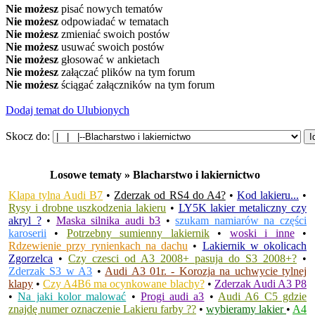
Nie możesz
pisać nowych tematów
Nie możesz
odpowiadać w tematach
Nie możesz
zmieniać swoich postów
Nie możesz
usuwać swoich postów
Nie możesz
głosować w ankietach
Nie możesz
załączać plików na tym forum
Nie możesz
ściągać załączników na tym forum
Dodaj temat do Ulubionych
Skocz do:
Losowe tematy » Blacharstwo i lakiernictwo
Klapa tylna Audi B7
•
Zderzak od RS4 do A4?
•
Kod lakieru...
•
Rysy i drobne uszkodzenia lakieru
•
LY5K lakier metaliczny czy
akryl ?
•
Maska silnika audi b3
•
szukam namiarów na części
karoserii
•
Potrzebny sumienny lakiernik
•
woski i inne
•
Rdzewienie przy rynienkach na dachu
•
Lakiernik w okolicach
Zgorzelca
•
Czy czesci od A3 2008+ pasuja do S3 2008+?
•
Zderzak S3 w A3
•
Audi A3 01r. - Korozja na uchwycie tylnej
klapy
•
Czy A4B6 ma ocynkowane blachy?
•
Zderzak Audi A3 P8
•
Na jaki kolor malować
•
Progi audi a3
•
Audi A6 C5 gdzie
znajdę numer oznaczenie Lakieru farby ??
•
wybieramy lakier
•
A4