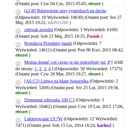
(Ostatni post: Czw 04 Cze, 2015 05:45,
eleszet
)
[a3 8l] Rdzewienie przy rynienkach na dachu
(Odpowiedzi: 10 Wyświetleń: 10630)
(Ostatni post: Sro 27
Maj, 2015 19:22,
luki921206
)
zderzak przedni
(Odpowiedzi: 3 Wyświetleń: 6100)
(Ostatni post: Sob 23 Maj, 2015 18:35,
Pasiak
)
Regulacja Przedniej maski
(Odpowiedzi: 7
Wyświetleń: 14611)
(Ostatni post: Pon 06 Kwi, 2015 08:42,
eleszet
)
Można dostać coś czego ja nie potrzebuję już ;P
[
Idź
do strony:
1
,
2
,
3
,
4
]
(Odpowiedzi: 50 Wyświetleń: 17575)
(Ostatni post: Czw 26 Mar, 2015 19:27,
eleszet
)
[A6 C5] Listwa na klapę bagażnika
(Odpowiedzi: 2
Wyświetleń: 5269)
(Ostatni post: Sro 25 Lut, 2015 19:56,
eleszet
)
Demontaż zderzaka 100 C3
(Odpowiedzi: 5
Wyświetleń: 10462)
(Ostatni post: Czw 19 Lut, 2015 17:06,
eleszet
)
Lakierowanie LY7W
(Odpowiedzi: 12 Wyświetleń:
7471)
(Ostatni post: Sob 15 Lis, 2014 16:24,
karlos2
)