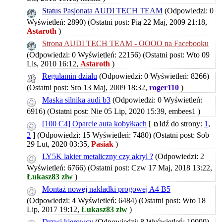
Status Pasjonata AUDI TECH TEAM
(Odpowiedzi: 0
Wyświetleń: 2890)
(Ostatni post: Pią 22 Maj, 2009 21:18,
Astaroth
)
Strona AUDI TECH TEAM - OOOO na Facebooku
(Odpowiedzi: 0 Wyświetleń: 22156)
(Ostatni post: Wto 09
Lis, 2010 16:12,
Astaroth
)
Regulamin działu
(Odpowiedzi: 0 Wyświetleń: 8266)
(Ostatni post: Sro 13 Maj, 2009 18:32,
roger110
)
Maska silnika audi b3
(Odpowiedzi: 0 Wyświetleń:
6916)
(Ostatni post: Nie 05 Lip, 2020 15:39,
embees1
)
[100 C4] Oparcie auta kobyłkach
[
Idź do strony:
1
,
2
]
(Odpowiedzi: 15 Wyświetleń: 7480)
(Ostatni post: Sob
29 Lut, 2020 03:35,
Pasiak
)
LY5K lakier metaliczny czy akryl ?
(Odpowiedzi: 2
Wyświetleń: 6766)
(Ostatni post: Czw 17 Maj, 2018 13:22,
Łukasz83 zlw
)
Montaż nowej nakładki progowej A4 B5
(Odpowiedzi: 4 Wyświetleń: 6484)
(Ostatni post: Wto 18
Lip, 2017 19:12,
Łukasz83 zlw
)
Drzwi kierowcy
(Odpowiedzi: 8 Wyświetleń: 10099)