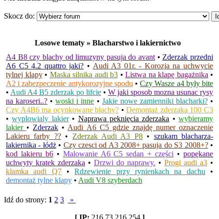
Skocz do:
Losowe tematy » Blacharstwo i lakiernictwo
A4 B8 czy blachy od limuzyny pasuja do avant
•
Zderzak przedni
A6 C5 4.2 quattro jaki?
•
Audi A3 01r. - Korozja na uchwycie
tylnej klapy
•
Maska silnika audi b3
•
Listwa na klapę bagażnika
•
A2 i zabezpeczenie antykorozyjne spodu
•
Czy Wasze a4 były bite
•
Audi A4 B5 zderzak po lifcie
•
W jaki sposob mozna usunac rysy
na karoseri..?
•
woski i inne
•
Jakie nowe zamienniki blacharki?
•
Czy A4B6 ma ocynkowane blachy?
•
Demontaż zderzaka 100 C3
•
wyplowialy lakier
•
Naprawa peknięcia zderzaka
•
wybieramy
lakier
•
Zderzak
•
Audi A6 C5 gdzie znajdę numer oznaczenie
Lakieru farby ??
•
Zderzak Audi A3 P8
•
szukam blacharza-
lakiernika - łódż
•
Czy czesci od A3 2008+ pasuja do S3 2008+?
•
kod lakieru b6
•
Malowanie A6 C5 sedan + części
•
popękane
uchwyty kratek zderzaka
•
Drzwi do naprawy.
•
Progi audi a3
•
klamka audi Q7
•
Rdzewienie przy rynienkach na dachu
•
demontaż tylne klapy
•
Audi V8 szyberdach
Idź do strony:
1
2
3
»
[ IP:
216.73.216.254
]