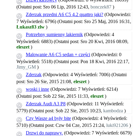
(Ostatni post: Sro 06 Lip, 2016 12:43,
bonczek87
)
Zderzak przedni A6 C5 4.2 quattro jaki?
(Odpowiedzi:
7 Wyświetleń: 6796)
(Ostatni post: Sro 25 Maj, 2016 16:31,
Łukasz83 zlw
)
Potrzebny sumienny lakiernik
(Odpowiedzi: 4
Wyświetleń: 6883)
(Ostatni post: Sro 20 Kwi, 2016 08:09,
eleszet
)
Malowanie A6 C5 sedan + części
(Odpowiedzi: 0
Wyświetleń: 5518)
(Ostatni post: Pon 18 Kwi, 2016 22:17,
Jimy_GM
)
Zderzak
(Odpowiedzi: 4 Wyświetleń: 7006)
(Ostatni
post: Sro 26 Sie, 2015 21:08,
eleszet
)
woski i inne
(Odpowiedzi: 7 Wyświetleń: 6214)
(Ostatni post: Sob 22 Sie, 2015 11:33,
eleszet
)
Zderzak Audi A3 P8
(Odpowiedzi: 11 Wyświetleń:
5779)
(Ostatni post: Sob 22 Sie, 2015 10:23,
kambodza
)
Czy Wasze a4 były bite
(Odpowiedzi: 4 Wyświetleń:
5710)
(Ostatni post: Czw 04 Cze, 2015 21:24,
luki921206
)
Drzwi do naprawy.
(Odpowiedzi: 7 Wyświetleń: 6679)