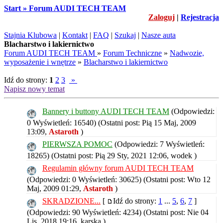
Start » Forum AUDI TECH TEAM
Zaloguj
|
Rejestracja
Stajnia Klubowa
|
Kontakt
|
FAQ
|
Szukaj
|
Nasze auta
Blacharstwo i lakiernictwo
Forum AUDI TECH TEAM
»
Forum Techniczne
»
Nadwozie,
wyposażenie i wnętrze
»
Blacharstwo i lakiernictwo
Idź do strony:
1
2
3
»
Napisz nowy temat
Bannery i buttony AUDI TECH TEAM
(Odpowiedzi:
0 Wyświetleń: 16540)
(Ostatni post: Pią 15 Maj, 2009
13:09,
Astaroth
)
PIERWSZA POMOC
(Odpowiedzi: 7 Wyświetleń:
18265)
(Ostatni post: Pią 29 Sty, 2021 12:06,
wodek
)
Regulamin główny forum AUDI TECH TEAM
(Odpowiedzi: 0 Wyświetleń: 30625)
(Ostatni post: Wto 12
Maj, 2009 01:29,
Astaroth
)
SKRADZIONE...
[
Idź do strony:
1
...
5
,
6
,
7
]
(Odpowiedzi: 90 Wyświetleń: 4234)
(Ostatni post: Nie 04
Lis, 2018 19:16,
karska
)