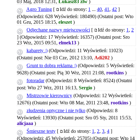
03 Maj, 2018 12:31,
Łukasz83 zlw
)
Agro Tuning
[
Idź do strony:
1
...
40
,
41
,
42
]
(Odpowiedzi: 628 Wyświetleń: 180490)
(Ostatni post: Wto
01 Gru, 2015 18:15,
eleszet
)
Odjechane nazwy miejscowości
[
Idź do strony:
1
,
2
]
(Odpowiedzi: 17 Wyświetleń: 16357)
(Ostatni post: Sro
23 Wrz, 2015 09:51,
elmek13
)
kabarety :)
(Odpowiedzi: 11 Wyświetleń: 11023)
(Ostatni post: Nie 03 Cze, 2012 13:10,
Adi202
)
Grunt to dobra reklama :)
(Odpowiedzi: 5 Wyświetleń:
9628)
(Ostatni post: Pią 30 Wrz, 2011 21:08,
rootkins
)
fotoradar
(Odpowiedzi: 8 Wyświetleń: 8524)
(Ostatni
post: Wto 27 Wrz, 2011 16:13,
Sergio
)
Mistrzowie kierownicy
(Odpowiedzi: 12 Wyświetleń:
12676)
(Ostatni post: Wto 08 Mar, 2011 23:48,
rootkins
)
złudzenia optyczne i nie tylko
(Odpowiedzi: 8
Wyświetleń: 13930)
(Ostatni post: Sro 05 Sty, 2011 15:53,
alicjaaa
)
Śmieszne testy
[
Idź do strony:
1
,
2
,
3
,
4
]
(Odpowiedzi: 45 Wyświetleń: 25705)
(Ostatni post: Wto 14