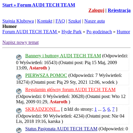
Start » Forum AUDI TECH TEAM
Zaloguj
|
Rejestracja
Stajnia Klubowa
|
Kontakt
|
FAQ
|
Szukaj
|
Nasze auta
Humor
Forum AUDI TECH TEAM
»
Hyde Park
»
Po godzinach
»
Humor
Napisz nowy temat
Bannery i buttony AUDI TECH TEAM
(Odpowiedzi:
0 Wyświetleń: 16543)
(Ostatni post: Pią 15 Maj, 2009
13:09,
Astaroth
)
PIERWSZA POMOC
(Odpowiedzi: 7 Wyświetleń:
18274)
(Ostatni post: Pią 29 Sty, 2021 12:06,
wodek
)
Regulamin główny forum AUDI TECH TEAM
(Odpowiedzi: 0 Wyświetleń: 30628)
(Ostatni post: Wto 12
Maj, 2009 01:29,
Astaroth
)
SKRADZIONE...
[
Idź do strony:
1
...
5
,
6
,
7
]
(Odpowiedzi: 90 Wyświetleń: 4234)
(Ostatni post: Nie 04
Lis, 2018 19:16,
karska
)
Status Pasjonata AUDI TECH TEAM
(Odpowiedzi: 0