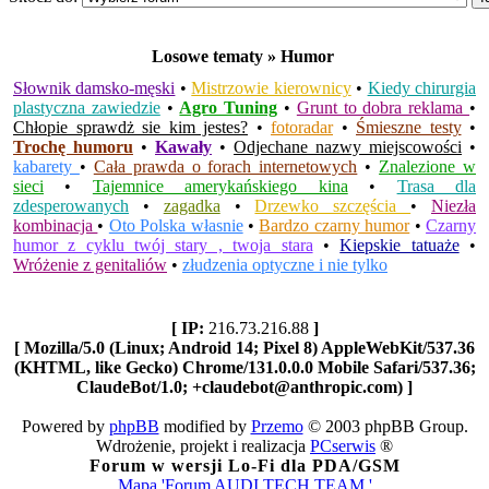
Losowe tematy » Humor
Słownik damsko-męski
•
Mistrzowie kierownicy
•
Kiedy chirurgia
plastyczna zawiedzie
•
Agro Tuning
•
Grunt to dobra reklama
•
Chłopie sprawdż sie kim jestes?
•
fotoradar
•
Śmieszne testy
•
Trochę humoru
•
Kawały
•
Odjechane nazwy miejscowości
•
kabarety
•
Cała prawda o forach internetowych
•
Znalezione w
sieci
•
Tajemnice amerykańskiego kina
•
Trasa dla
zdesperowanych
•
zagadka
•
Drzewko szczęścia
•
Niezła
kombinacja
•
Oto Polska własnie
•
Bardzo czarny humor
•
Czarny
humor z cyklu twój stary , twoja stara
•
Kiepskie tatuaże
•
Wróżenie z genitaliów
•
złudzenia optyczne i nie tylko
[ IP:
216.73.216.88
]
[ Mozilla/5.0 (Linux; Android 14; Pixel 8) AppleWebKit/537.36
(KHTML, like Gecko) Chrome/131.0.0.0 Mobile Safari/537.36;
ClaudeBot/1.0; +claudebot@anthropic.com) ]
Powered by
phpBB
modified by
Przemo
© 2003 phpBB Group.
Wdrożenie, projekt i realizacja
PCserwis
®
Forum w wersji Lo-Fi dla PDA/GSM
Mapa 'Forum AUDI TECH TEAM '