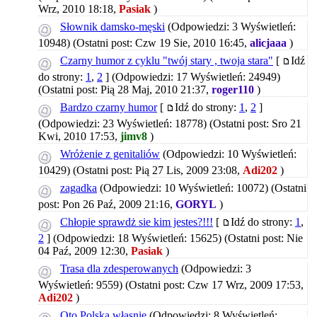
Wrz, 2010 18:18,
Pasiak
)
Słownik damsko-męski
(Odpowiedzi: 3 Wyświetleń:
10948)
(Ostatni post: Czw 19 Sie, 2010 16:45,
alicjaaa
)
Czarny humor z cyklu "twój stary , twoja stara"
[
Idź
do strony:
1
,
2
]
(Odpowiedzi: 17 Wyświetleń: 24949)
(Ostatni post: Pią 28 Maj, 2010 21:37,
roger110
)
Bardzo czarny humor
[
Idź do strony:
1
,
2
]
(Odpowiedzi: 23 Wyświetleń: 18778)
(Ostatni post: Sro 21
Kwi, 2010 17:53,
jimv8
)
Wróżenie z genitaliów
(Odpowiedzi: 10 Wyświetleń:
10429)
(Ostatni post: Pią 27 Lis, 2009 23:08,
Adi202
)
zagadka
(Odpowiedzi: 10 Wyświetleń: 10072)
(Ostatni
post: Pon 26 Paź, 2009 21:16,
GORYL
)
Chłopie sprawdż sie kim jestes?!!!
[
Idź do strony:
1
,
2
]
(Odpowiedzi: 18 Wyświetleń: 15625)
(Ostatni post: Nie
04 Paź, 2009 12:30,
Pasiak
)
Trasa dla zdesperowanych
(Odpowiedzi: 3
Wyświetleń: 9559)
(Ostatni post: Czw 17 Wrz, 2009 17:53,
Adi202
)
Oto Polska własnie
(Odpowiedzi: 8 Wyświetleń: