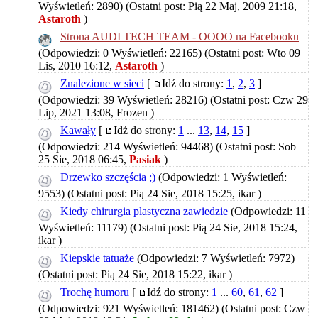
Wyświetleń: 2890)
(Ostatni post: Pią 22 Maj, 2009 21:18,
Astaroth
)
Strona AUDI TECH TEAM - OOOO na Facebooku
(Odpowiedzi: 0 Wyświetleń: 22165)
(Ostatni post: Wto 09
Lis, 2010 16:12,
Astaroth
)
Znalezione w sieci
[
Idź do strony:
1
,
2
,
3
]
(Odpowiedzi: 39 Wyświetleń: 28216)
(Ostatni post: Czw 29
Lip, 2021 13:08,
Frozen
)
Kawały
[
Idź do strony:
1
...
13
,
14
,
15
]
(Odpowiedzi: 214 Wyświetleń: 94468)
(Ostatni post: Sob
25 Sie, 2018 06:45,
Pasiak
)
Drzewko szczęścia ;)
(Odpowiedzi: 1 Wyświetleń:
9553)
(Ostatni post: Pią 24 Sie, 2018 15:25,
ikar
)
Kiedy chirurgia plastyczna zawiedzie
(Odpowiedzi: 11
Wyświetleń: 11179)
(Ostatni post: Pią 24 Sie, 2018 15:24,
ikar
)
Kiepskie tatuaże
(Odpowiedzi: 7 Wyświetleń: 7972)
(Ostatni post: Pią 24 Sie, 2018 15:22,
ikar
)
Trochę humoru
[
Idź do strony:
1
...
60
,
61
,
62
]
(Odpowiedzi: 921 Wyświetleń: 181462)
(Ostatni post: Czw