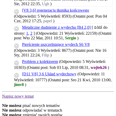
Sie, 2012 22:35,
Ugh
)
[V8 3,6] regeneracja tłumika końcowego
(Odpowiedzi: 5 Wyświetleń: 8593)
(Ostatni post: Pon 04
Cze, 2012 17:25,
papel
)
Metaliczne dudnienie z wydechu [B4 2,0]
[
Idź do
strony:
1
,
2
]
(Odpowiedzi: 21 Wyświetleń: 22159)
(Ostatni
post: Wto 22 Mar, 2011 10:51,
Sergio
)
Pierścienie uszczelniające wydech S6 V8
(Odpowiedzi: 3 Wyświetleń: 8677)
(Ostatni post: Nie 16
Sty, 2011 22:24,
Filip
)
Problem z kolektorem
(Odpowiedzi: 5 Wyświetleń:
10303)
(Ostatni post: Sob 03 Lip, 2010 08:31,
wojtek26
)
[D11 V8] 3,6 Układ wydechowy
(Odpowiedzi: 11
Wyświetleń: 10777)
(Ostatni post: Sro 21 Kwi, 2010 13:00,
jimv8
)
Napisz nowy temat
Nie możesz
pisać nowych tematów
Nie możesz
odpowiadać w tematach
Nie możesz
zmieniać swoich postów