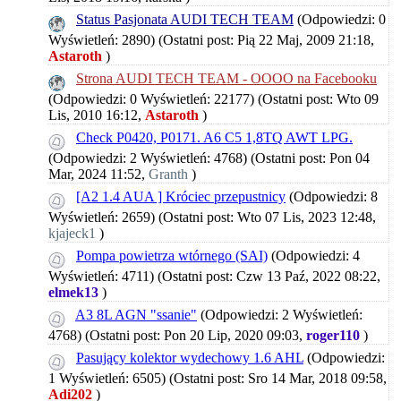
Status Pasjonata AUDI TECH TEAM
(Odpowiedzi: 0
Wyświetleń: 2890)
(Ostatni post: Pią 22 Maj, 2009 21:18,
Astaroth
)
Strona AUDI TECH TEAM - OOOO na Facebooku
(Odpowiedzi: 0 Wyświetleń: 22177)
(Ostatni post: Wto 09
Lis, 2010 16:12,
Astaroth
)
Check P0420, P0171. A6 C5 1,8TQ AWT LPG.
(Odpowiedzi: 2 Wyświetleń: 4768)
(Ostatni post: Pon 04
Mar, 2024 11:52,
Granth
)
[A2 1.4 AUA ] Króciec przepustnicy
(Odpowiedzi: 8
Wyświetleń: 2659)
(Ostatni post: Wto 07 Lis, 2023 12:48,
kjajeck1
)
Pompa powietrza wtórnego (SAI)
(Odpowiedzi: 4
Wyświetleń: 4711)
(Ostatni post: Czw 13 Paź, 2022 08:22,
elmek13
)
A3 8L AGN "ssanie"
(Odpowiedzi: 2 Wyświetleń:
4768)
(Ostatni post: Pon 20 Lip, 2020 09:03,
roger110
)
Pasujący kolektor wydechowy 1.6 AHL
(Odpowiedzi:
1 Wyświetleń: 6505)
(Ostatni post: Sro 14 Mar, 2018 09:58,
Adi202
)