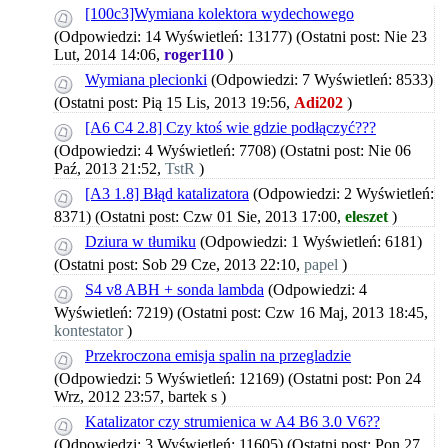
[100c3]Wymiana kolektora wydechowego
(Odpowiedzi: 14 Wyświetleń: 13177)
(Ostatni post: Nie 23
Lut, 2014 14:06,
roger110
)
Wymiana plecionki
(Odpowiedzi: 7 Wyświetleń: 8533)
(Ostatni post: Pią 15 Lis, 2013 19:56,
Adi202
)
[A6 C4 2.8] Czy ktoś wie gdzie podłączyć???
(Odpowiedzi: 4 Wyświetleń: 7708)
(Ostatni post: Nie 06
Paź, 2013 21:52,
TstR
)
[A3 1.8] Błąd katalizatora
(Odpowiedzi: 2 Wyświetleń:
8371)
(Ostatni post: Czw 01 Sie, 2013 17:00,
eleszet
)
Dziura w tłumiku
(Odpowiedzi: 1 Wyświetleń: 6181)
(Ostatni post: Sob 29 Cze, 2013 22:10,
papel
)
S4 v8 ABH + sonda lambda
(Odpowiedzi: 4
Wyświetleń: 7219)
(Ostatni post: Czw 16 Maj, 2013 18:45,
kontestator
)
Przekroczona emisja spalin na przegladzie
(Odpowiedzi: 5 Wyświetleń: 12169)
(Ostatni post: Pon 24
Wrz, 2012 23:57,
bartek s
)
Katalizator czy strumienica w A4 B6 3.0 V6??
(Odpowiedzi: 3 Wyświetleń: 11605)
(Ostatni post: Pon 27