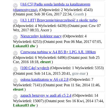
[A6 C5] Padła sonda lambda za katalizatorem
(diagnostyczna).
(Odpowiedzi: 2 Wyświetleń: 4543)
(Ostatni post: Sob 30 Gru, 2017 22:34,
Granth
)
[A3 1.8T] Brzęczenie/nieszczelność z okolic turbo
(Odpowiedzi: 4 Wyświetleń: 6439)
(Ostatni post: Czw 07
Wrz, 2017 08:33,
Ascer
)
Nieszczelny kolektor ssacy
(Odpowiedzi: 4
Wyświetleń: 6253)
(Ostatni post: Pon 06 Mar, 2017 07:05,
Łukasz83 zlw
)
Czerwona turbina w A4 B5 B+ LPG AJL 180km
(Odpowiedzi: 6 Wyświetleń: 6496)
(Ostatni post: Sob 25
Cze, 2016 18:18,
eleszet
)
[100 C4q] wydech
(Odpowiedzi: 1 Wyświetleń: 5353)
(Ostatni post: Sob 14 Lis, 2015 20:41,
grze-mar
)
osłona katalizatora w A6 c4 2.8
(Odpowiedzi: 7
Wyświetleń: 7141)
(Ostatni post: Pon 11 Sie, 2014 11:46,
eleszet
)
zapach benzyny w audi a6 c5 2.4
(Odpowiedzi: 14
Wyświetleń: 15007)
(Ostatni post: Sro 16 Kwi, 2014 17:44,
Łukasz83 zlw
)