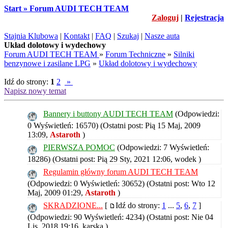
Start » Forum AUDI TECH TEAM
Zaloguj
|
Rejestracja
Stajnia Klubowa
|
Kontakt
|
FAQ
|
Szukaj
|
Nasze auta
Układ dolotowy i wydechowy
Forum AUDI TECH TEAM
»
Forum Techniczne
»
Silniki
benzynowe i zasilane LPG
»
Układ dolotowy i wydechowy
Idź do strony:
1
2
»
Napisz nowy temat
Bannery i buttony AUDI TECH TEAM
(Odpowiedzi:
0 Wyświetleń: 16570)
(Ostatni post: Pią 15 Maj, 2009
13:09,
Astaroth
)
PIERWSZA POMOC
(Odpowiedzi: 7 Wyświetleń:
18286)
(Ostatni post: Pią 29 Sty, 2021 12:06,
wodek
)
Regulamin główny forum AUDI TECH TEAM
(Odpowiedzi: 0 Wyświetleń: 30652)
(Ostatni post: Wto 12
Maj, 2009 01:29,
Astaroth
)
SKRADZIONE...
[
Idź do strony:
1
...
5
,
6
,
7
]
(Odpowiedzi: 90 Wyświetleń: 4234)
(Ostatni post: Nie 04
Lis, 2018 19:16,
karska
)