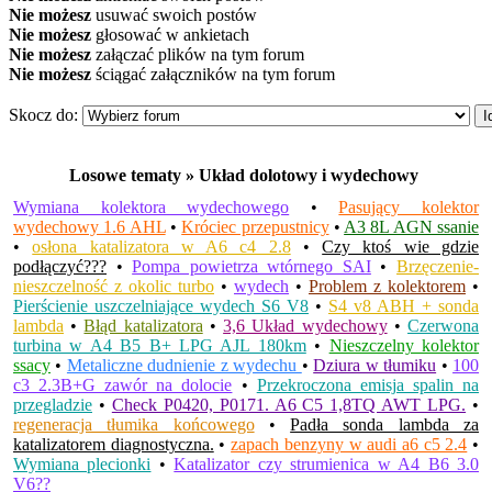
Nie możesz
usuwać swoich postów
Nie możesz
głosować w ankietach
Nie możesz
załączać plików na tym forum
Nie możesz
ściągać załączników na tym forum
Skocz do:
Losowe tematy » Układ dolotowy i wydechowy
Wymiana kolektora wydechowego
•
Pasujący kolektor
wydechowy 1.6 AHL
•
Króciec przepustnicy
•
A3 8L AGN ssanie
•
osłona katalizatora w A6 c4 2.8
•
Czy ktoś wie gdzie
podłączyć???
•
Pompa powietrza wtórnego SAI
•
Brzęczenie-
nieszczelność z okolic turbo
•
wydech
•
Problem z kolektorem
•
Pierścienie uszczelniające wydech S6 V8
•
S4 v8 ABH + sonda
lambda
•
Błąd katalizatora
•
3,6 Układ wydechowy
•
Czerwona
turbina w A4 B5 B+ LPG AJL 180km
•
Nieszczelny kolektor
ssacy
•
Metaliczne dudnienie z wydechu
•
Dziura w tłumiku
•
100
c3 2.3B+G zawór na dolocie
•
Przekroczona emisja spalin na
przegladzie
•
Check P0420, P0171. A6 C5 1,8TQ AWT LPG.
•
regeneracja tłumika końcowego
•
Padła sonda lambda za
katalizatorem diagnostyczna.
•
zapach benzyny w audi a6 c5 2.4
•
Wymiana plecionki
•
Katalizator czy strumienica w A4 B6 3.0
V6??