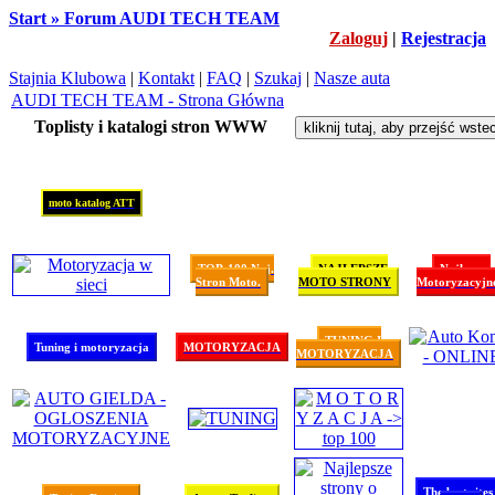
Start » Forum AUDI TECH TEAM
Zaloguj
|
Rejestracja
Stajnia Klubowa
|
Kontakt
|
FAQ
|
Szukaj
|
Nasze auta
AUDI TECH TEAM - Strona Główna
Toplisty i katalogi stron WWW
moto katalog ATT
TOP-100 Naj.
NAJLEPSZE
Najlepsze
Stron Moto.
MOTO STRONY
Motoryzacyjn
TUNING I
Tuning i motoryzacja
MOTORYZACJA
MOTORYZACJA
The best sites