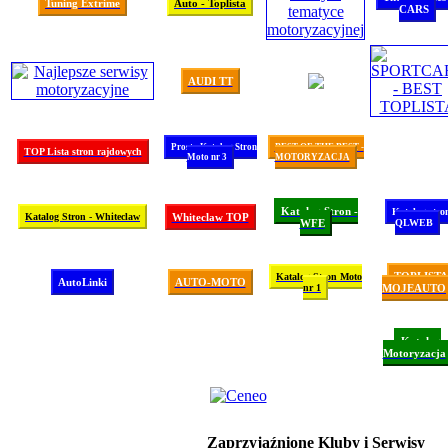
Tuning Extrime
Auto - Toplista
CARS
AUDI TT
Prosty Katalog Stron
BEST OF THE BEST -
TOP Lista stron rajdowych
Moto nr 3
MOTORYZACJA
Katalog Stron -
Katalog stro
Katalog Stron - Whiteclaw
Whiteclaw TOP
WFE
QLWEB
TOPLISTA
Katalog Stron Moto
AutoLinki
AUTO-MOTO
nr 1
MOJEAUTO
Katalog
Motoryzacja
Zaprzyjaźnione Kluby i Serwisy