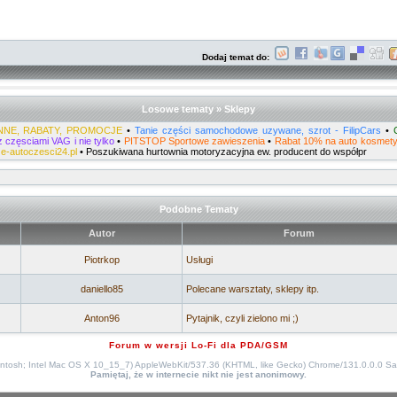
Dodaj temat do:
Losowe tematy » Sklepy
NNE, RABATY, PROMOCJE
•
Tanie części samochodowe uzywane, szrot - FilipCars
•
z częsciami VAG i nie tylko
•
PITSTOP Sportowe zawieszenia
•
Rabat 10% na auto kosmetyk
e-autoczesci24.pl
•
Poszukiwana hurtownia motoryzacyjna ew. producent do współpr
Podobne Tematy
Autor
Forum
Piotrkop
Usługi
daniello85
Polecane warsztaty, sklepy itp.
Anton96
Pytajnik, czyli zielono mi ;)
Forum w wersji Lo-Fi dla PDA/GSM
intosh; Intel Mac OS X 10_15_7) AppleWebKit/537.36 (KHTML, like Gecko) Chrome/131.0.0.0 Sa
Pamiętaj, że w internecie nikt nie jest anonimowy.