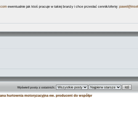
.com
ewentualnie jak ktoś pracuje w takiej branży i chce przesłać cennik/ofertę:
pawel@insek
Wyświetl posty z ostatnich:
ana hurtownia motoryzacyjna ew. producent do współpr