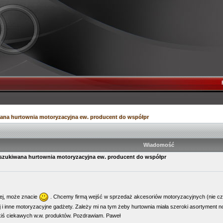
ana hurtownia motoryzacyjna ew. producent do współpr
Wiadomość
szukiwana hurtownia motoryzacyjna ew. producent do współpr
ej, może znacie
. Chcemy firmą wejść w sprzedaż akcesoriów motoryzacyjnych (nie częś
j i inne motoryzacyjne gadżety. Zależy mi na tym żeby hurtownia miała szeroki asortyment no
kiś ciekawych w.w. produktów. Pozdrawiam. Paweł