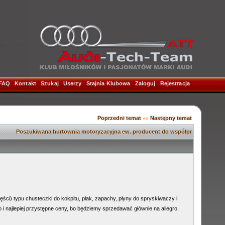
FAQ
|
Kontakt
|
Szukaj
|
Userzy
|
Stajnia Klubowa
|
Zaloguj
|
Rejestracja
|
Poprzedni temat
Następny temat
«»
Poszukiwana hurtownia motoryzacyjna ew. producent do współpr
ci) typu chusteczki do kokpitu, plak, zapachy, płyny do spryskiwaczy i
 i najlepiej przystępne ceny, bo będziemy sprzedawać głównie na allegro.