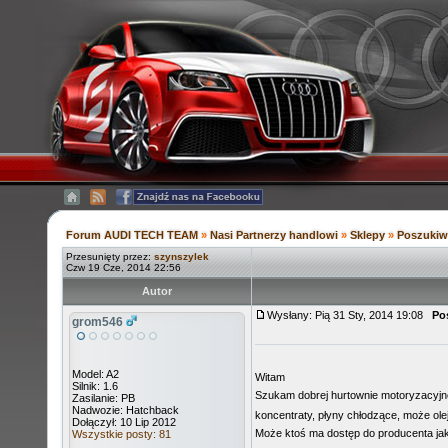
Forum AUDI TECH TEAM
»
Nasi Partnerzy handlowi
»
Sklepy
»
Poszukiw
Przesunięty przez:
szynszylek
Czw 19 Cze, 2014 22:56
Autor
Wysłany: Pią 31 Sty, 2014 19:08
Po
grom546
Model: A2
Witam
Silnik: 1.6
Szukam dobrej hurtownie motoryzacyjn
Zasilanie: PB
Nadwozie: Hatchback
koncentraty, płyny chłodzące, może ole
Dołączył: 10 Lip 2012
Może ktoś ma dostęp do producenta ja
Wszystkie posty: 81