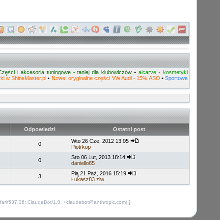
Części i akcesoria tuningowe - taniej dla klubowiczów
•
alcarve - kosmetyki
i w ShineMaster.pl
•
Nowe, oryginalne części VW Audi - 15% ASO
•
Sportowe
Odpowiedzi
Ostatni post
Wto 26 Cze, 2012 13:05
0
Piotrkop
Sro 06 Lut, 2013 18:14
0
daniello85
Pią 21 Paź, 2016 15:19
3
Łukasz83 zlw
fari/537.36; ClaudeBot/1.0; +claudebot@anthropic.com)
]