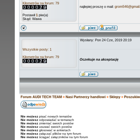
Kilometrów na forum: 79
najlepiej proszę o mail:
grom546@gmail
Postawił
1
piw(a)
Skąd: Wawa
Wysłany: Pon 24 Cze, 2019 20:19
Wszystkie posty: 1
Kilometrów na forum: 79
Oczekuje na akceptację
Forum AUDI TECH TEAM
»
Nasi Partnerzy handlowi
»
Sklepy
»
Poszukiw
Nie możesz
pisać nowych tematów
Nie możesz
odpowiadać w tematach
Nie możesz
zmieniać swoich postów
Nie możesz
usuwać swoich postów
Nie możesz
głosować w ankietach
Nie możesz
załączać plików na tym forum
Nie możesz
ściągać załączników na tym forum