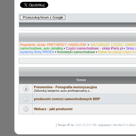
Regulamin działu PARTNERZY HANDLOWI
•
NAJTAŃSZE CZĘŚCI ZAMIE
samochodowe, auto detailing
•
Części samochodowe - sklep iParts.pl
•
Sklep 
wydechy firmy PROEX
•
Kosmetyki samochodowe
•
Rabat na zakup części w 
Temat
Fotomotive - Fotografia motoryzacyjna
Zafunduj swojemu autu profesjonalną s...
producent czeesci samochodowych BRP
Wahacz - jaki producent
[ Twoje IP to:
216.73.217.95,
używasz:
Mozilla/5.0 (Mac