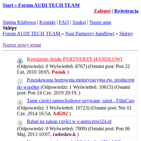
Start » Forum AUDI TECH TEAM
Zaloguj
|
Rejestracja
Stajnia Klubowa
|
Kontakt
|
FAQ
|
Szukaj
|
Nasze auta
Sklepy
Forum AUDI TECH TEAM
»
Nasi Partnerzy handlowi
»
Sklepy
Napisz nowy temat
Regulamin działu PARTNERZY HANDLOWI
(Odpowiedzi: 0 Wyświetleń: 8767)
(Ostatni post: Pon 22
Lut, 2010 18:05,
Pasiak
)
Poszukiwana hurtownia motoryzacyjna ew. producent
do współpr
(Odpowiedzi: 1 Wyświetleń: 10615)
(Ostatni
post: Pon 24 Cze, 2019 20:19, )
Tanie części samochodowe uzywane, szrot - FilipCars
(Odpowiedzi: 3 Wyświetleń: 10723)
(Ostatni post: Nie 01
Cze, 2014 16:54,
Adi202
)
Rabat na zakup części w e-autoczesci24.pl
(Odpowiedzi: 0 Wyświetleń: 7009)
(Ostatni post: Pon 06
Maj, 2013 10:07,
radoslaw.k
)