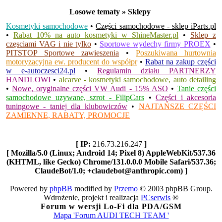
Losowe tematy » Sklepy
Kosmetyki samochodowe
•
Części samochodowe - sklep iParts.pl
•
Rabat 10% na auto kosmetyki w ShineMaster.pl
•
Sklep z
częsciami VAG i nie tylko
•
Sportowe wydechy firmy PROEX
•
PITSTOP Sportowe zawieszenia
•
Poszukiwana hurtownia
motoryzacyjna ew. producent do współpr
•
Rabat na zakup części
w e-autoczesci24.pl
•
Regulamin działu PARTNERZY
HANDLOWI
•
alcarve - kosmetyki samochodowe, auto detailing
•
Nowe, oryginalne części VW Audi - 15% ASO
•
Tanie części
samochodowe uzywane, szrot - FilipCars
•
Części i akcesoria
tuningowe - taniej dla klubowiczów
•
NAJTAŃSZE CZĘŚCI
ZAMIENNE, RABATY, PROMOCJE
[ IP:
216.73.216.247
]
[ Mozilla/5.0 (Linux; Android 14; Pixel 8) AppleWebKit/537.36
(KHTML, like Gecko) Chrome/131.0.0.0 Mobile Safari/537.36;
ClaudeBot/1.0; +claudebot@anthropic.com) ]
Powered by
phpBB
modified by
Przemo
© 2003 phpBB Group.
Wdrożenie, projekt i realizacja
PCserwis
®
Forum w wersji Lo-Fi dla PDA/GSM
Mapa 'Forum AUDI TECH TEAM '