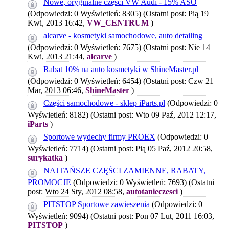
Nowe, oryginalne części VW Audi - 15% ASO
(Odpowiedzi: 0 Wyświetleń: 8305)
(Ostatni post: Pią 19
Kwi, 2013 16:42,
VW_CENTRUM
)
alcarve - kosmetyki samochodowe, auto detailing
(Odpowiedzi: 0 Wyświetleń: 7675)
(Ostatni post: Nie 14
Kwi, 2013 21:44,
alcarve
)
Rabat 10% na auto kosmetyki w ShineMaster.pl
(Odpowiedzi: 0 Wyświetleń: 6454)
(Ostatni post: Czw 21
Mar, 2013 06:46,
ShineMaster
)
Części samochodowe - sklep iParts.pl
(Odpowiedzi: 0
Wyświetleń: 8182)
(Ostatni post: Wto 09 Paź, 2012 12:17,
iParts
)
Sportowe wydechy firmy PROEX
(Odpowiedzi: 0
Wyświetleń: 7714)
(Ostatni post: Pią 05 Paź, 2012 20:58,
surykatka
)
NAJTAŃSZE CZĘŚCI ZAMIENNE, RABATY,
PROMOCJE
(Odpowiedzi: 0 Wyświetleń: 7693)
(Ostatni
post: Wto 24 Sty, 2012 08:58,
autotanieczesci
)
PITSTOP Sportowe zawieszenia
(Odpowiedzi: 0
Wyświetleń: 9094)
(Ostatni post: Pon 07 Lut, 2011 16:03,
PITSTOP
)