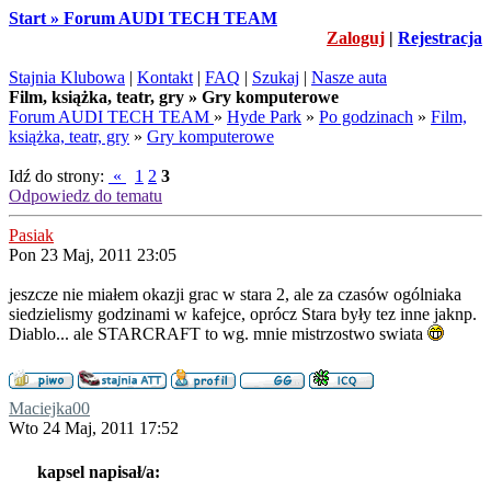
Start » Forum AUDI TECH TEAM
Zaloguj
|
Rejestracja
Stajnia Klubowa
|
Kontakt
|
FAQ
|
Szukaj
|
Nasze auta
Film, książka, teatr, gry » Gry komputerowe
Forum AUDI TECH TEAM
»
Hyde Park
»
Po godzinach
»
Film,
książka, teatr, gry
»
Gry komputerowe
Idź do strony:
«
1
2
3
Odpowiedz do tematu
Pasiak
Pon 23 Maj, 2011 23:05
jeszcze nie miałem okazji grac w stara 2, ale za czasów ogólniaka
siedzielismy godzinami w kafejce, oprócz Stara były tez inne jaknp.
Diablo... ale STARCRAFT to wg. mnie mistrzostwo swiata
Maciejka00
Wto 24 Maj, 2011 17:52
kapsel napisał/a: