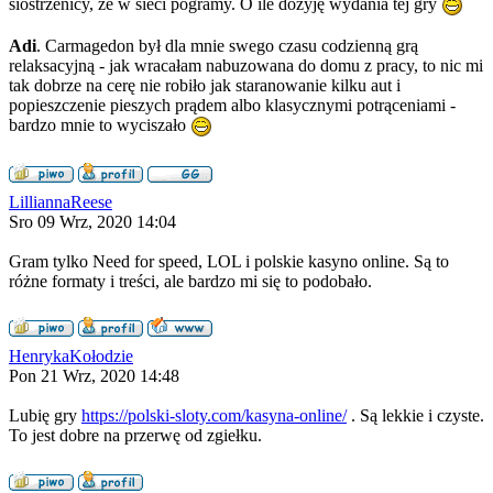
siostrzenicy, że w sieci pogramy. O ile dożyję wydania tej gry
Adi
. Carmagedon był dla mnie swego czasu codzienną grą
relaksacyjną - jak wracałam nabuzowana do domu z pracy, to nic mi
tak dobrze na cerę nie robiło jak staranowanie kilku aut i
popieszczenie pieszych prądem albo klasycznymi potrąceniami -
bardzo mnie to wyciszało
LilliannaReese
Sro 09 Wrz, 2020 14:04
Gram tylko Need for speed, LOL i polskie kasyno online. Są to
różne formaty i treści, ale bardzo mi się to podobało.
HenrykaKołodzie
Pon 21 Wrz, 2020 14:48
Lubię gry
https://polski-sloty.com/kasyna-online/
. Są lekkie i czyste.
To jest dobre na przerwę od zgiełku.