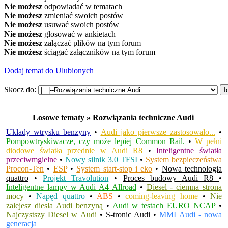
Nie możesz
odpowiadać w tematach
Nie możesz
zmieniać swoich postów
Nie możesz
usuwać swoich postów
Nie możesz
głosować w ankietach
Nie możesz
załączać plików na tym forum
Nie możesz
ściągać załączników na tym forum
Dodaj temat do Ulubionych
Skocz do:
Losowe tematy » Rozwiązania techniczne Audi
Układy wtrysku benzyny
•
Audi jako pierwsze zastosowało...
•
Pompowtryskiwacze, czy może lepiej Common Rail.
•
W pełni
diodowe światła przednie w Audi R8
•
Inteligentne światła
przeciwmgielne
•
Nowy silnik 3.0 TFSI
•
System bezpieczeństwa
Procon-Ten
•
ESP
•
System start-stop i eko
•
Nowa technologia
quattro
•
Projekt Travolution
•
Proces budowy Audi R8
•
Inteligentne lampy w Audi A4 Allroad
•
Diesel - ciemna strona
mocy
•
Napęd quattro
•
ABS
•
coming-leaving home
•
Nie
zalejesz diesla Audi benzyną
•
Audi w testach EURO NCAP
•
Najczystszy Diesel w Audi
•
S-tronic Audi
•
MMI Audi - nowa
generacja