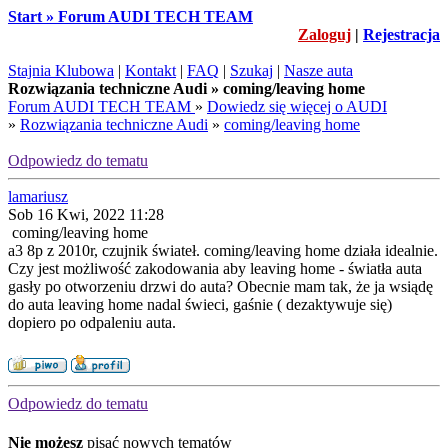
Start » Forum AUDI TECH TEAM
Zaloguj
|
Rejestracja
Stajnia Klubowa
|
Kontakt
|
FAQ
|
Szukaj
|
Nasze auta
Rozwiązania techniczne Audi » coming/leaving home
Forum AUDI TECH TEAM
»
Dowiedz się więcej o AUDI
»
Rozwiązania techniczne Audi
»
coming/leaving home
Odpowiedz do tematu
lamariusz
Sob 16 Kwi, 2022 11:28
coming/leaving home
a3 8p z 2010r, czujnik świateł. coming/leaving home działa idealnie.
Czy jest możliwość zakodowania aby leaving home - światła auta
gasły po otworzeniu drzwi do auta? Obecnie mam tak, że ja wsiądę
do auta leaving home nadal świeci, gaśnie ( dezaktywuje się)
dopiero po odpaleniu auta.
Odpowiedz do tematu
Nie możesz
pisać nowych tematów