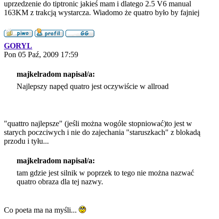
uprzedzenie do tiptronic jakieś mam i dlatego 2.5 V6 manual
163KM z trakcją wystarcza. Wiadomo że quatro było by fajniej
GORYL
Pon 05 Paź, 2009 17:59
majkelradom napisał/a:
Najlepszy napęd quatro jest oczywiście w allroad
"quattro najlepsze" (jeśli można wogóle stopniować)to jest w
starych poczciwych i nie do zajechania "staruszkach" z blokadą
przodu i tyłu...
majkelradom napisał/a:
tam gdzie jest silnik w poprzek to tego nie można nazwać
quatro obraza dla tej nazwy.
Co poeta ma na myśli...