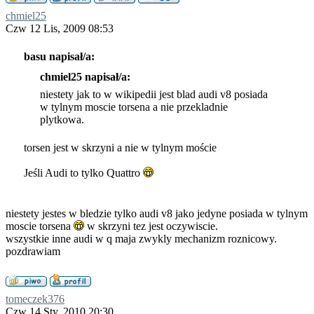
chmiel25
Czw 12 Lis, 2009 08:53
basu napisał/a:
chmiel25 napisał/a:
niestety jak to w wikipedii jest blad audi v8 posiada
w tylnym moscie torsena a nie przekladnie
plytkowa.
torsen jest w skrzyni a nie w tylnym moście
Jeśli Audi to tylko Quattro
niestety jestes w bledzie tylko audi v8 jako jedyne posiada w tylnym
moscie torsena
w skrzyni tez jest oczywiscie.
wszystkie inne audi w q maja zwykly mechanizm roznicowy.
pozdrawiam
tomeczek376
Czw 14 Sty, 2010 20:30