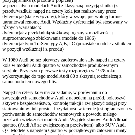
pozycją silnika (z przodu/w poprzek)
w pozostałych modelach Audi z klasyczną pozycją silnika (z
przodu/wzdłuż) napęd na cztery koła jest realizowany przez
dyferencjał (stale włączony), który w swojej pierwotnej formie
ugruntował renomę Audi. Wzdłużny dyferencjał był stosowany w
różnych wariantach:
dyferencjał z przekładnią stożkową, ręczny z możliwością
stuprocentowego zblokowania (modele do 1986)
dyferencjał typu TorSen typy A,B, i C (pozostałe modele z silnikiem
w pozycji wzdłużnej i z przodu)
W 1980 Audi po raz pierwszy zaoferowało stały napęd na cztery
koła w modelu Audi quattro w samochodzie produkowanym
seryjnie. Przy czym pierwsze testy rozpoczęto w 1978 roku,
wykorzystując do tego model Audi 80 z skrzynią rozdzielczą z
samochodu terenowego Iltis.
Napęd na cztery koła ma za zadanie, w porównaniu do
zwyczajnych samochodów Audi z napędem na przód, polepszyć
aktywne bezpieczeństwo, kontrolę trakcji i zwiększyć osiągi przy
startowaniu w linii prostej. Przydatność w terenie jest ograniczona w
porównaniu do samochodów terenowych z powodu małego
prześwitu większości modeli Audi. Wyjątek stanowi Audi Allroad
quattro, (Audi A6 ze zwiększonym prześwitem), albo SUV Audi
Q7. Modele z napędem Quattro w początkowym założeniu miały