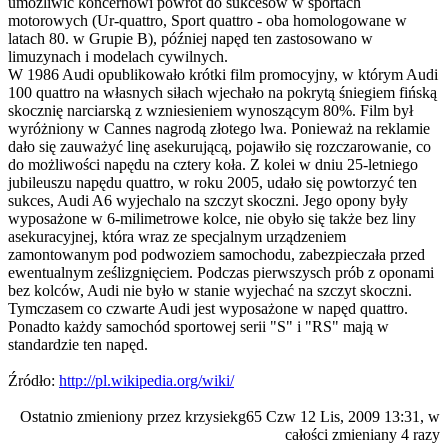
umożliwić koncernowi powrót do sukcesów w sportach
motorowych (Ur-quattro, Sport quattro - oba homologowane w
latach 80. w Grupie B), później napęd ten zastosowano w
limuzynach i modelach cywilnych.
W 1986 Audi opublikowało krótki film promocyjny, w którym Audi
100 quattro na własnych siłach wjechało na pokrytą śniegiem fińską
skocznię narciarską z wzniesieniem wynoszącym 80%. Film był
wyróżniony w Cannes nagrodą złotego lwa. Ponieważ na reklamie
dało się zauważyć linę asekurującą, pojawiło się rozczarowanie, co
do możliwości napędu na cztery koła. Z kolei w dniu 25-letniego
jubileuszu napędu quattro, w roku 2005, udało się powtorzyć ten
sukces, Audi A6 wyjechalo na szczyt skoczni. Jego opony były
wyposażone w 6-milimetrowe kolce, nie obyło się także bez liny
asekuracyjnej, która wraz ze specjalnym urządzeniem
zamontowanym pod podwoziem samochodu, zabezpieczała przed
ewentualnym ześlizgnięciem. Podczas pierwszysch prób z oponami
bez kolców, Audi nie było w stanie wyjechać na szczyt skoczni.
Tymczasem co czwarte Audi jest wyposażone w napęd quattro.
Ponadto każdy samochód sportowej serii "S" i "RS" mają w
standardzie ten napęd.
Źródło:
http://pl.wikipedia.org/wiki/
Ostatnio zmieniony przez krzysiekg65 Czw 12 Lis, 2009 13:31, w
całości zmieniany 4 razy