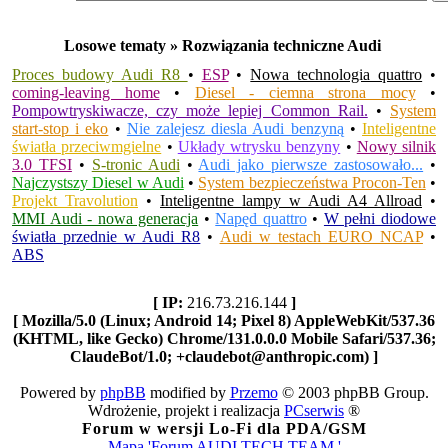
Losowe tematy » Rozwiązania techniczne Audi
Proces budowy Audi R8
•
ESP
•
Nowa technologia quattro
•
coming-leaving home
•
Diesel - ciemna strona mocy
•
Pompowtryskiwacze, czy może lepiej Common Rail.
•
System
start-stop i eko
•
Nie zalejesz diesla Audi benzyną
•
Inteligentne
światła przeciwmgielne
•
Układy wtrysku benzyny
•
Nowy silnik
3.0 TFSI
•
S-tronic Audi
•
Audi jako pierwsze zastosowało...
•
Najczystszy Diesel w Audi
•
System bezpieczeństwa Procon-Ten
•
Projekt Travolution
•
Inteligentne lampy w Audi A4 Allroad
•
MMI Audi - nowa generacja
•
Napęd quattro
•
W pełni diodowe
światła przednie w Audi R8
•
Audi w testach EURO NCAP
•
ABS
[ IP:
216.73.216.144
]
[ Mozilla/5.0 (Linux; Android 14; Pixel 8) AppleWebKit/537.36
(KHTML, like Gecko) Chrome/131.0.0.0 Mobile Safari/537.36;
ClaudeBot/1.0; +claudebot@anthropic.com) ]
Powered by
phpBB
modified by
Przemo
© 2003 phpBB Group.
Wdrożenie, projekt i realizacja
PCserwis
®
Forum w wersji Lo-Fi dla PDA/GSM
Mapa 'Forum AUDI TECH TEAM '