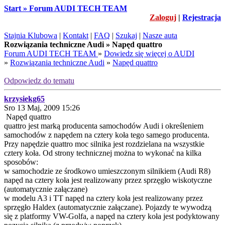
Start » Forum AUDI TECH TEAM
Zaloguj
|
Rejestracja
Stajnia Klubowa
|
Kontakt
|
FAQ
|
Szukaj
|
Nasze auta
Rozwiązania techniczne Audi » Napęd quattro
Forum AUDI TECH TEAM
»
Dowiedz się więcej o AUDI
»
Rozwiązania techniczne Audi
»
Napęd quattro
Odpowiedz do tematu
krzysiekg65
Sro 13 Maj, 2009 15:26
Napęd quattro
quattro jest marką producenta samochodów Audi i określeniem
samochodów z napędem na cztery koła tego samego producenta.
Przy napędzie quattro moc silnika jest rozdzielana na wszystkie
cztery koła. Od strony technicznej można to wykonać na kilka
sposobów:
w samochodzie ze środkowo umieszczonym silnikiem (Audi R8)
napęd na cztery koła jest realizowany przez sprzęgło wiskotyczne
(automatycznie załączane)
w modelu A3 i TT napęd na cztery koła jest realizowany przez
sprzęgło Haldex (automatycznie załączane). Pojazdy te wywodzą
się z platformy VW-Golfa, a napęd na cztery koła jest podyktowany