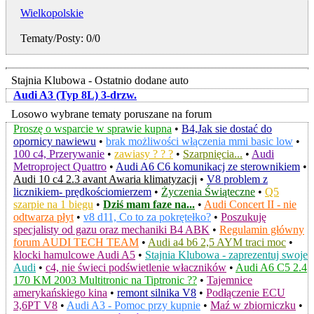
Wielkopolskie
Tematy/Posty: 0/0
Stajnia Klubowa - Ostatnio dodane auto
Audi A3 (Typ 8L) 3-drzw.
Losowo wybrane tematy poruszane na forum
Proszę o wsparcie w sprawie kupna
•
B4,Jak sie dostać do
opornicy nawiewu
•
brak możliwości włączenia mmi basic low
•
100 c4, Przerywanie
•
zawiasy ? ? ?
•
Szarpnięcia...
•
Audi
Metroproject Quattro
•
Audi A6 C6 komunikacj ze sterownikiem
•
Audi 10 c4 2.3 avant Awaria klimatyzacji
•
V8 problem z
licznikiem- prędkościomierzem
•
Życzenia Świąteczne
•
Q5
szarpie na 1 biegu
•
Dziś mam faze na...
•
Audi Concert II - nie
odtwarza płyt
•
v8 d11, Co to za pokrętełko?
•
Poszukuję
specjalisty od gazu oraz mechaniki B4 ABK
•
Regulamin główny
forum AUDI TECH TEAM
•
Audi a4 b6 2,5 AYM traci moc
•
klocki hamulcowe Audi A5
•
Stajnia Klubowa - zaprezentuj swoje
Audi
•
c4, nie świeci podświetlenie właczników
•
Audi A6 C5 2.4
170 KM 2003 Multitronic na Tiptronic ??
•
Tajemnice
amerykańskiego kina
•
remont silnika V8
•
Podłączenie ECU
3,6PT V8
•
Audi A3 - Pomoc przy kupnie
•
Maź w zbiorniczku
•