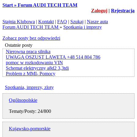
Start » Forum AUDI TECH TEAM
Zaloguj
|
Rejestracja
Stajnia Klubowa
|
Kontakt
|
FAQ
|
Szukaj
|
Nasze auta
Forum AUDI TECH TEAM
»
Spotkania i imprezy
Zobacz posty bez odpowiedzi
Ostatnie posty
Nierowna praca silnika
UWAGA OSZUST LAWETA +48 514 804 786
pomoc w rozkodowaniu VIN
Schemat elektryczny a8d2 3,3tdi
Problem z MMI- Pomocy
Spotkania, imprezy, zloty
Ogólnopolskie
Tematy/Posty: 24/800
Kujawsko-pomorskie