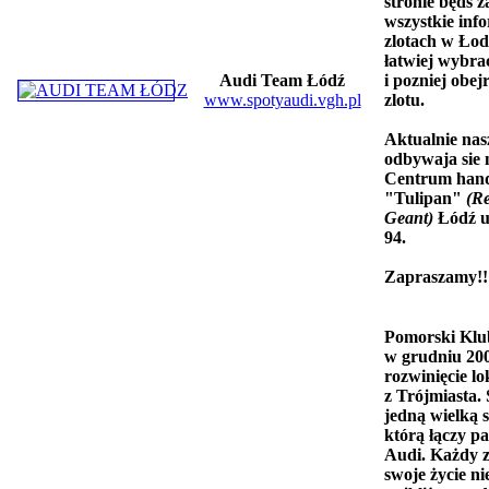
stronie będš 
wszystkie info
zlotach w Łod
łatwiej wybra
Audi Team Łódź
i pozniej obej
www.spotyaudi.vgh.pl
zlotu.
Aktualnie nas
odbywaja sie 
Centrum han
"Tulipan"
(R
Geant)
Łódź ul
94.
Zapraszamy!!
Pomorski Klu
w grudniu 20
rozwinięcie l
z Trójmiasta.
jedną wielką 
którą łączy p
Audi. Każdy z 
swoje życie ni