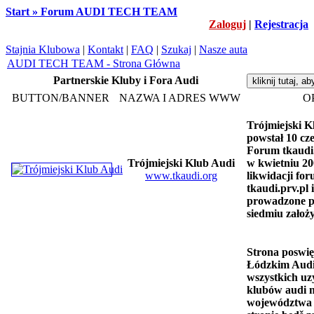
Start » Forum AUDI TECH TEAM
Zaloguj
|
Rejestracja
Stajnia Klubowa
|
Kontakt
|
FAQ
|
Szukaj
|
Nasze auta
AUDI TECH TEAM - Strona Główna
Partnerskie Kluby i Fora Audi
BUTTON/BANNER
NAZWA I ADRES WWW
O
Trójmiejski K
powstał 10 cz
Forum tkaudi
Trójmiejski Klub Audi
w kwietniu 20
www.tkaudi.org
likwidacji fo
tkaudi.prv.pl i
prowadzone p
siedmiu założ
Strona poswię
Łódzkim Audi
wszystkich u
klubów audi n
województwa 