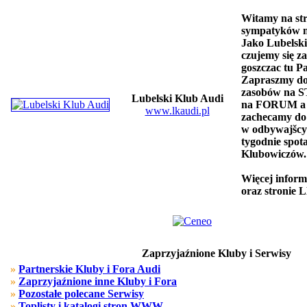
Witamy na str
sympatyków m
Jako Lubelsk
czujemy się z
goszczac tu P
Zapraszmy do 
zasobów na 
Lubelski Klub Audi
na FORUM a 
www.lkaudi.pl
zachecamy do 
w odbywajšcyc
tygodnie spot
Klubowiczów.
Więcej inform
oraz stronie 
Zaprzyjaźnione Kluby i Serwisy
»
Partnerskie Kluby i Fora Audi
»
Zaprzyjaźnione inne Kluby i Fora
»
Pozostałe polecane Serwisy
»
Toplisty i katalogi stron WWW