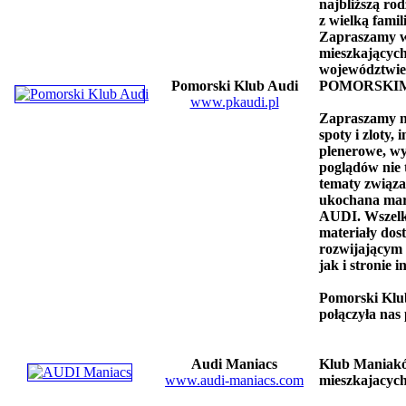
najbliższą ro
z wielką fami
Zapraszamy w
mieszkającyc
województwie
Pomorski Klub Audi
POMORSKIM...
www.pkaudi.pl
Zapraszamy n
spoty i zloty,
plenerowe, w
poglądów nie 
tematy związa
ukochana mark
AUDI. Wszelk
materiały dost
rozwijający
jak i stronie 
Pomorski Klub
połączyła nas 
Audi Maniacs
Klub Maniak
www.audi-maniacs.com
mieszkajacych