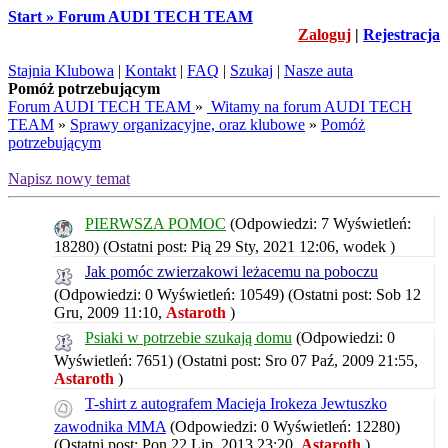
Start » Forum AUDI TECH TEAM
Zaloguj
|
Rejestracja
Stajnia Klubowa
|
Kontakt
|
FAQ
|
Szukaj
|
Nasze auta
Pomóż potrzebującym
Forum AUDI TECH TEAM
»
Witamy na forum AUDI TECH
TEAM
»
Sprawy organizacyjne, oraz klubowe
»
Pomóż
potrzebującym
Napisz nowy temat
PIERWSZA POMOC
(Odpowiedzi: 7 Wyświetleń:
18280)
(Ostatni post: Pią 29 Sty, 2021 12:06,
wodek
)
Jak pomóc zwierzakowi leżacemu na poboczu
(Odpowiedzi: 0 Wyświetleń: 10549)
(Ostatni post: Sob 12
Gru, 2009 11:10,
Astaroth
)
Psiaki w potrzebie szukają domu
(Odpowiedzi: 0
Wyświetleń: 7651)
(Ostatni post: Sro 07 Paź, 2009 21:55,
Astaroth
)
T-shirt z autografem Macieja Irokeza Jewtuszko
zawodnika MMA
(Odpowiedzi: 0 Wyświetleń: 12280)
(Ostatni post: Pon 22 Lip, 2013 23:20,
Astaroth
)