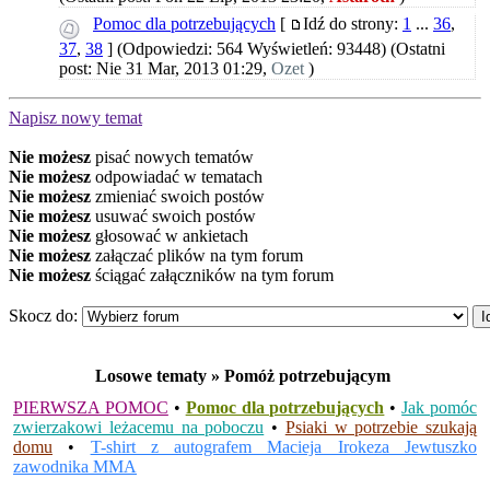
Pomoc dla potrzebujących
[
Idź do strony:
1
...
36
,
37
,
38
]
(Odpowiedzi: 564 Wyświetleń: 93448)
(Ostatni
post: Nie 31 Mar, 2013 01:29,
Ozet
)
Napisz nowy temat
Nie możesz
pisać nowych tematów
Nie możesz
odpowiadać w tematach
Nie możesz
zmieniać swoich postów
Nie możesz
usuwać swoich postów
Nie możesz
głosować w ankietach
Nie możesz
załączać plików na tym forum
Nie możesz
ściągać załączników na tym forum
Skocz do:
Losowe tematy » Pomóż potrzebującym
PIERWSZA POMOC
•
Pomoc dla potrzebujących
•
Jak pomóc
zwierzakowi leżacemu na poboczu
•
Psiaki w potrzebie szukają
domu
•
T-shirt z autografem Macieja Irokeza Jewtuszko
zawodnika MMA