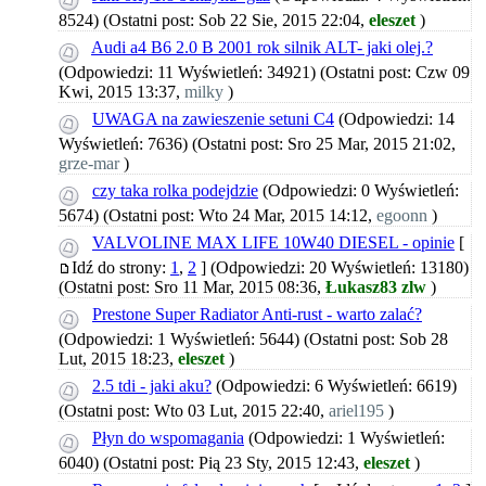
8524)
(Ostatni post: Sob 22 Sie, 2015 22:04,
eleszet
)
Audi a4 B6 2.0 B 2001 rok silnik ALT- jaki olej.?
(Odpowiedzi: 11 Wyświetleń: 34921)
(Ostatni post: Czw 09
Kwi, 2015 13:37,
milky
)
UWAGA na zawieszenie setuni C4
(Odpowiedzi: 14
Wyświetleń: 7636)
(Ostatni post: Sro 25 Mar, 2015 21:02,
grze-mar
)
czy taka rolka podejdzie
(Odpowiedzi: 0 Wyświetleń:
5674)
(Ostatni post: Wto 24 Mar, 2015 14:12,
egoonn
)
VALVOLINE MAX LIFE 10W40 DIESEL - opinie
[
Idź do strony:
1
,
2
]
(Odpowiedzi: 20 Wyświetleń: 13180)
(Ostatni post: Sro 11 Mar, 2015 08:36,
Łukasz83 zlw
)
Prestone Super Radiator Anti-rust - warto zalać?
(Odpowiedzi: 1 Wyświetleń: 5644)
(Ostatni post: Sob 28
Lut, 2015 18:23,
eleszet
)
2.5 tdi - jaki aku?
(Odpowiedzi: 6 Wyświetleń: 6619)
(Ostatni post: Wto 03 Lut, 2015 22:40,
ariel195
)
Płyn do wspomagania
(Odpowiedzi: 1 Wyświetleń:
6040)
(Ostatni post: Pią 23 Sty, 2015 12:43,
eleszet
)