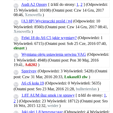
Audi A2 Opony
[
Idź do strony:
1
,
2
]
(Odpowiedzi:
15 Wyświetleń: 10108)
(Ostatni post: Czw 14 Gru, 2017
08:46,
Xenoveffa
)
[A3 8P] Wycieraczki przód / tył
(Odpowiedzi: 10
Wyświetleń: 8560)
(Ostatni post: Czw 14 Gru, 2017 08:41,
Xenoveffa
)
Felgi 18 do A6 C5 jakie wymiary?
(Odpowiedzi: 1
Wyświetleń: 6715)
(Ostatni post: Sob 25 Cze, 2016 07:40,
eleszet
)
Wymiana oleju ustawienia serwisu VAG
(Odpowiedzi:
1 Wyświetleń: 4948)
(Ostatni post: Pon 30 Maj, 2016
19:41,
Adi202
)
Sprężyny
(Odpowiedzi: 3 Wyświetleń: 5428)
(Ostatni
post: Czw 31 Mar, 2016 20:33,
Łukasz83 zlw
)
A6 c6 koła 19
(Odpowiedzi: 0 Wyświetleń: 5635)
(Ostatni post: Sro 23 Mar, 2016 21:28,
bullteriersfan
)
1.8T AUM śluz smok i te sprawy
[
Idź do strony:
1
,
2
]
(Odpowiedzi: 23 Wyświetleń: 18712)
(Ostatni post: Sro
16 Wrz, 2015 12:32,
weider
)
Jaki olej 1.8 benzyna+gaz
(Odpowiedzi: 4 Wyświetleń: