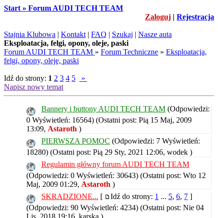
Start » Forum AUDI TECH TEAM
Zaloguj
|
Rejestracja
Stajnia Klubowa
|
Kontakt
|
FAQ
|
Szukaj
|
Nasze auta
Eksploatacja, felgi, opony, oleje, paski
Forum AUDI TECH TEAM
»
Forum Techniczne
»
Eksploatacja,
felgi, opony, oleje, paski
Idź do strony:
1
2
3
4
5
»
Napisz nowy temat
Bannery i buttony AUDI TECH TEAM
(Odpowiedzi:
0 Wyświetleń: 16564)
(Ostatni post: Pią 15 Maj, 2009
13:09,
Astaroth
)
PIERWSZA POMOC
(Odpowiedzi: 7 Wyświetleń:
18280)
(Ostatni post: Pią 29 Sty, 2021 12:06,
wodek
)
Regulamin główny forum AUDI TECH TEAM
(Odpowiedzi: 0 Wyświetleń: 30643)
(Ostatni post: Wto 12
Maj, 2009 01:29,
Astaroth
)
SKRADZIONE...
[
Idź do strony:
1
...
5
,
6
,
7
]
(Odpowiedzi: 90 Wyświetleń: 4234)
(Ostatni post: Nie 04
Lis, 2018 19:16,
karska
)