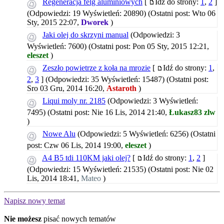
Regeneracja felg aluminiowych
[
Idź do strony:
1
,
2
]
(Odpowiedzi: 19 Wyświetleń: 20890)
(Ostatni post: Wto 06
Sty, 2015 22:07,
Dworek
)
Jaki olej do skrzyni manual
(Odpowiedzi: 3
Wyświetleń: 7600)
(Ostatni post: Pon 05 Sty, 2015 12:21,
eleszet
)
Zeszło powietrze z koła na mrozie
[
Idź do strony:
1
,
2
,
3
]
(Odpowiedzi: 35 Wyświetleń: 15487)
(Ostatni post:
Sro 03 Gru, 2014 16:20,
Astaroth
)
Liqui moly nr. 2185
(Odpowiedzi: 3 Wyświetleń:
7495)
(Ostatni post: Nie 16 Lis, 2014 21:40,
Łukasz83 zlw
)
Nowe Alu
(Odpowiedzi: 5 Wyświetleń: 6256)
(Ostatni
post: Czw 06 Lis, 2014 19:00,
eleszet
)
A4 B5 tdi 110KM jaki olej?
[
Idź do strony:
1
,
2
]
(Odpowiedzi: 15 Wyświetleń: 21535)
(Ostatni post: Nie 02
Lis, 2014 18:41,
Mateo
)
Napisz nowy temat
Nie możesz
pisać nowych tematów