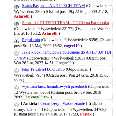
Status Pasjonata AUDI TECH TEAM
(Odpowiedzi: 0
Wyświetleń: 2890)
(Ostatni post: Pią 22 Maj, 2009 21:18,
Astaroth
)
Strona AUDI TECH TEAM - OOOO na Facebooku
(Odpowiedzi: 0 Wyświetleń: 22177)
(Ostatni post: Wto 09
Lis, 2010 16:12,
Astaroth
)
Regulamin
(Odpowiedzi: 0 Wyświetleń: 8356)
(Ostatni
post: Sro 13 Maj, 2009 15:52,
roger110
)
Jakie klocki hamulcowe polecaneie do A4 B7 3.0 TDI
177kW
(Odpowiedzi: 4 Wyświetleń: 5383)
(Ostatni post:
Wto 28 Lut, 2023 14:51,
Gregor99
)
felgi 19 cali a4 b6 Quattro
(Odpowiedzi: 1
Wyświetleń: 7984)
(Ostatni post: Pon 24 Gru, 2018 15:03,
sollo
)
wymiana tarcz hamulcowych przednich
(Odpowiedzi:
12 Wyświetleń: 6265)
(Ostatni post: Sro 29 Sie, 2018
20:09,
Łukasz83 zlw
)
[ Ankieta ]
Ceramizery - Wasze zdanie
[
Idź do
strony:
1
,
2
,
3
,
4
]
(Odpowiedzi: 45 Wyświetleń: 34768)
(Ostatni post: Czw 14 Gru, 2017 17:23,
Pasiak
)