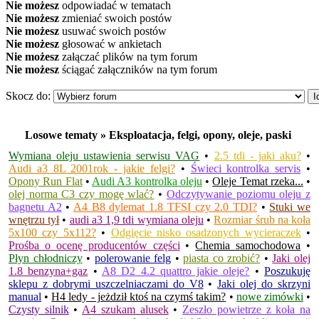
Nie możesz
odpowiadać w tematach
Nie możesz
zmieniać swoich postów
Nie możesz
usuwać swoich postów
Nie możesz
głosować w ankietach
Nie możesz
załączać plików na tym forum
Nie możesz
ściągać załączników na tym forum
Skocz do:
Losowe tematy » Eksploatacja, felgi, opony, oleje, paski
Wymiana oleju ustawienia serwisu VAG
•
2.5 tdi - jaki aku?
•
Audi a3 8L 2001rok - jakie felgi?
•
Świeci kontrolka servis
•
Opony Run Flat
•
Audi A3 kontrolka oleju
•
Oleje Temat rzeka...
•
olej norma C3 czy mogę wlać?
•
Odczytywanie poziomu oleju z
bagnetu A2
•
A4 B8 dylemat 1.8 TFSI czy 2.0 TDI?
•
Stuki we
wnętrzu tył
•
audi a3 1,9 tdi wymiana oleju
•
Rozmiar śrub na koła
5x100 czy 5x112?
•
Odgięcie nisko osadzonych wycieraczek
•
Prośba o ocenę producentów części
•
Chemia samochodowa
•
Płyn chłodniczy
•
polerowanie felg
•
piasta co zrobić?
•
Jaki olej
1.8 benzyna+gaz
•
A8 D2 4.2 quattro jakie oleje?
•
Poszukuję
sklepu z dobrymi uszczelniaczami do V8
•
Jaki olej do skrzyni
manual
•
H4 ledy - jeżdził ktoś na czymś takim?
•
nowe zimówki
•
Czysty silnik
•
A4 szukam alusek
•
Zeszło powietrze z koła na