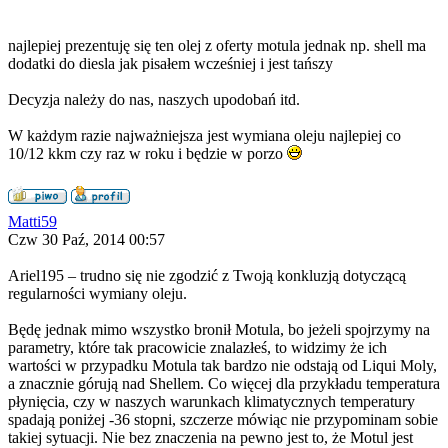
najlepiej prezentuję się ten olej z oferty motula jednak np. shell ma
dodatki do diesla jak pisałem wcześniej i jest tańszy
Decyzja należy do nas, naszych upodobań itd.
W każdym razie najważniejsza jest wymiana oleju najlepiej co
10/12 kkm czy raz w roku i będzie w porzo
Matti59
Czw 30 Paź, 2014 00:57
Ariel195 – trudno się nie zgodzić z Twoją konkluzją dotyczącą
regularności wymiany oleju.
Będę jednak mimo wszystko bronił Motula, bo jeżeli spojrzymy na
parametry, które tak pracowicie znalazłeś, to widzimy że ich
wartości w przypadku Motula tak bardzo nie odstają od Liqui Moly,
a znacznie górują nad Shellem. Co więcej dla przykładu temperatura
płynięcia, czy w naszych warunkach klimatycznych temperatury
spadają poniżej -36 stopni, szczerze mówiąc nie przypominam sobie
takiej sytuacji. Nie bez znaczenia na pewno jest to, że Motul jest