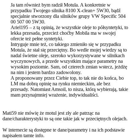
Ja tam również bym radził Motula. A konkretnie w
przypadku Twojego silnika 8100 X-clean+ 5W30, bądź
specjalnie stworzony dla silników grupy VW Specific 504
00 507 00 5W30.
Ariel195 – z tą opinią, że wszystkie oleje to półsyntetyki, to
lekka przesada, przecież choćby Mobila ma w swojej
ofercie też pełne syntetyki.
Intryguje mnie też, co takiego zmieniło się w przypadku
Motula, że stał się przeciętny. Bo wedle mojej wiedzy są to
nadal świetne oleje, szeroko wykorzystywane w silnikach
wyczynowych, a przede wszystkim mające parametry na
wysokim poziomie. Sam, od czterech zmian wstecz, jeżdżę
na nim i jestem bardzo zadowolony.
A proponowany przez Ciebie top, to tak nie do końca, bo
LM ma dobrą opinię na rynku niemieckim, ale bez
przesady. Natomiast Amsoil, to nisza, którą wybierają, takie
mam przynajmniej wrażenie, indywidualiści.
Mati59 nie mówię że motul jest zły ale patrząc na
dane/charakterystyki to są one takie jak w przeciętnych olejach.
W internecie są dostępne te dane/parametry i na ich podstawie
napisałem tamte info.