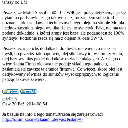
tańszy od LM.
Piszesz, że Motul Specific 505.01 5W40 jest półsyntetykiem, a ja się
pytam na podstawie czego tak wnosisz, bo zadałem sobie trud
poznania arkusza danych technicznych tego oleju na stronie Motula
i jednoznacznie z niego wynika, że jest to syntetyk. Fakt, nie ma tam
podane dokładnie, z której grupy jest baza, ale podane jest że 100%
syntetyk. Podobnie rzecz się ma z olejem X-cess 5W40.
Piszesz też o jakichś dodatkach do diesla, nie wiem co masz na
myśli, bo przecież tak naprawdę olej silnikowy to, w uproszczeniu,
olej bazowy plus pakiet dodatków uszlachetniających. A z tego co
wiem żadna Firma olejowa nie podaje składu tego pakietu,
zasłaniają się zawsze tajemnicą firmową. Co więcej, skoro olej jest
dedykowany również do silników wysokoprężnych, to logicznie
patrząc takowe zawiera.
ariel195
Czw 30 Paź, 2014 08:54
Ja bazuje na info z tego tematu(trzeba się zarejestrować)
http://forum.kosmetykaaut...der=asc&start=0