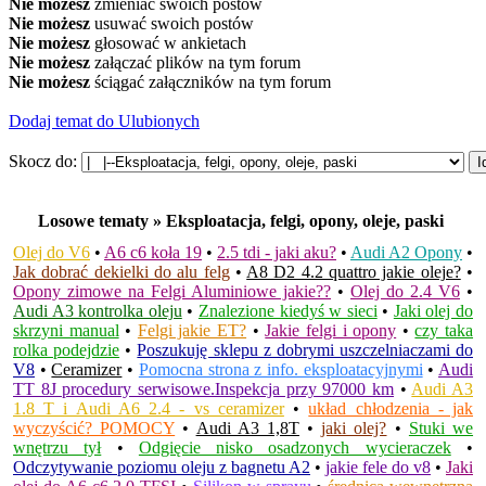
Nie możesz
zmieniać swoich postów
Nie możesz
usuwać swoich postów
Nie możesz
głosować w ankietach
Nie możesz
załączać plików na tym forum
Nie możesz
ściągać załączników na tym forum
Dodaj temat do Ulubionych
Skocz do:
Losowe tematy » Eksploatacja, felgi, opony, oleje, paski
Olej do V6
•
A6 c6 koła 19
•
2.5 tdi - jaki aku?
•
Audi A2 Opony
•
Jak dobrać dekielki do alu felg
•
A8 D2 4.2 quattro jakie oleje?
•
Opony zimowe na Felgi Aluminiowe jakie??
•
Olej do 2.4 V6
•
Audi A3 kontrolka oleju
•
Znalezione kiedyś w sieci
•
Jaki olej do
skrzyni manual
•
Felgi jakie ET?
•
Jakie felgi i opony
•
czy taka
rolka podejdzie
•
Poszukuję sklepu z dobrymi uszczelniaczami do
V8
•
Ceramizer
•
Pomocna strona z info. eksploatacyjnymi
•
Audi
TT 8J procedury serwisowe.Inspekcja przy 97000 km
•
Audi A3
1.8 T i Audi A6 2.4 - vs ceramizer
•
układ chłodzenia - jak
wyczyścić? POMOCY
•
Audi A3 1,8T
•
jaki olej?
•
Stuki we
wnętrzu tył
•
Odgięcie nisko osadzonych wycieraczek
•
Odczytywanie poziomu oleju z bagnetu A2
•
jakie fele do v8
•
Jaki