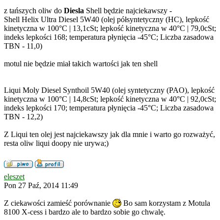
z tańszych oliw do
Diesla
Shell będzie najciekawszy -
Shell Helix Ultra Diesel 5W40 (olej półsyntetyczny (HC), lepkość
kinetyczna w 100°C | 13,1cSt; lepkość kinetyczna w 40°C | 79,0cSt;
indeks lepkości 168; temperatura płynięcia -45°C; Liczba zasadowa
TBN - 11,0)
motul nie będzie miał takich wartości jak ten shell
Liqui Moly Diesel Synthoil 5W40 (olej syntetyczny (PAO), lepkość
kinetyczna w 100°C | 14,8cSt; lepkość kinetyczna w 40°C | 92,0cSt;
indeks lepkości 170; temperatura płynięcia -45°C; Liczba zasadowa
TBN - 12,2)
Z Liqui ten olej jest najciekawszy jak dla mnie i warto go rozważyć,
resta oliw liqui doopy nie urywa;)
eleszet
Pon 27 Paź, 2014 11:49
Z ciekawości zamieść porównanie
Bo sam korzystam z Motula
8100 X-cess i bardzo ale to bardzo sobie go chwalę.