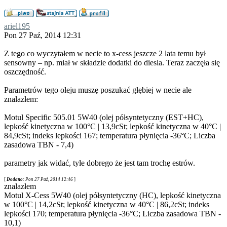
ariel195
Pon 27 Paź, 2014 12:31
Z tego co wyczytałem w necie to x-cess jeszcze 2 lata temu był
sensowny – np. miał w składzie dodatki do diesla. Teraz zaczęła się
oszczędność.
Parametrów tego oleju muszę poszukać głębiej w necie ale
znalazłem:
Motul Specific 505.01 5W40 (olej półsyntetyczny (EST+HC),
lepkość kinetyczna w 100°C | 13,9cSt; lepkość kinetyczna w 40°C |
84,9cSt; indeks lepkości 167; temperatura płynięcia -36°C; Liczba
zasadowa TBN - 7,4)
parametry jak widać, tyle dobrego że jest tam trochę estrów.
[
Dodano
: Pon 27 Paź, 2014 12:46
]
znalazłem
Motul X-Cess 5W40 (olej półsyntetyczny (HC), lepkość kinetyczna
w 100°C | 14,2cSt; lepkość kinetyczna w 40°C | 86,2cSt; indeks
lepkości 170; temperatura płynięcia -36°C; Liczba zasadowa TBN -
10,1)