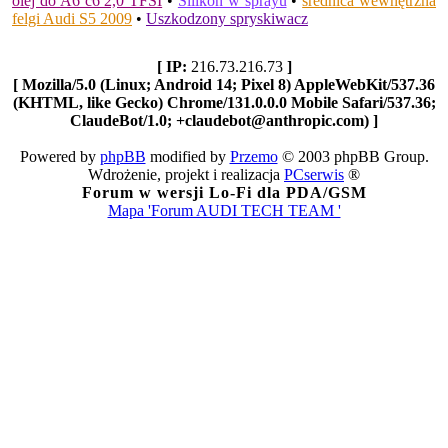
olej do A6 c6 2,0 TFSI
•
Silikon w sprayu
•
średnica wewnętrzna
felgi Audi S5 2009
•
Uszkodzony spryskiwacz
[ IP:
216.73.216.73
]
[ Mozilla/5.0 (Linux; Android 14; Pixel 8) AppleWebKit/537.36
(KHTML, like Gecko) Chrome/131.0.0.0 Mobile Safari/537.36;
ClaudeBot/1.0; +claudebot@anthropic.com) ]
Powered by
phpBB
modified by
Przemo
© 2003 phpBB Group.
Wdrożenie, projekt i realizacja
PCserwis
®
Forum w wersji Lo-Fi dla PDA/GSM
Mapa 'Forum AUDI TECH TEAM '