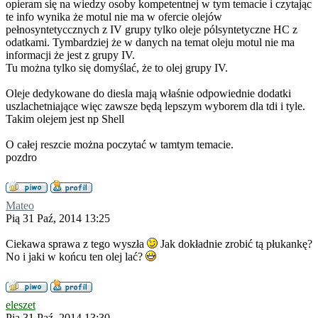
opieram się na wiedzy osoby kompetentnej w tym temacie i czytając
te info wynika że motul nie ma w ofercie olejów
pełnosyntetyccznych z IV grupy tylko oleje pólsyntetyczne HC z
odatkami. Tymbardziej że w danych na temat oleju motul nie ma
informacji że jest z grupy IV.
Tu można tylko się domyślać, że to olej grupy IV.
Oleje dedykowane do diesla mają właśnie odpowiednie dodatki
uszlachetniające więc zawsze będą lepszym wyborem dla tdi i tyle.
Takim olejem jest np Shell
O całej reszcie można poczytać w tamtym temacie.
pozdro
Mateo
Pią 31 Paź, 2014 13:25
Ciekawa sprawa z tego wyszła
Jak dokładnie zrobić tą płukankę?
No i jaki w końcu ten olej lać?
eleszet
Pią 31 Paź, 2014 13:30