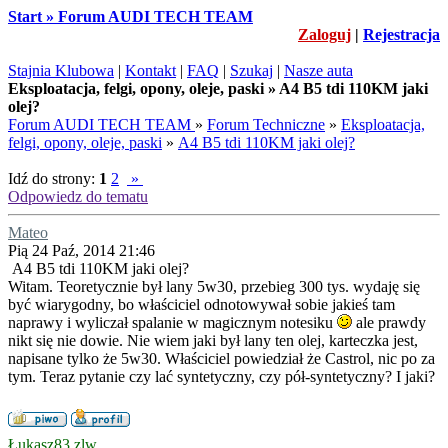
Start » Forum AUDI TECH TEAM
Zaloguj
|
Rejestracja
Stajnia Klubowa
|
Kontakt
|
FAQ
|
Szukaj
|
Nasze auta
Eksploatacja, felgi, opony, oleje, paski » A4 B5 tdi 110KM jaki
olej?
Forum AUDI TECH TEAM
»
Forum Techniczne
»
Eksploatacja,
felgi, opony, oleje, paski
»
A4 B5 tdi 110KM jaki olej?
Idź do strony:
1
2
»
Odpowiedz do tematu
Mateo
Pią 24 Paź, 2014 21:46
A4 B5 tdi 110KM jaki olej?
Witam. Teoretycznie był lany 5w30, przebieg 300 tys. wydaję się
być wiarygodny, bo właściciel odnotowywał sobie jakieś tam
naprawy i wyliczał spalanie w magicznym notesiku
ale prawdy
nikt się nie dowie. Nie wiem jaki był lany ten olej, karteczka jest,
napisane tylko że 5w30. Właściciel powiedział że Castrol, nic po za
tym. Teraz pytanie czy lać syntetyczny, czy pół-syntetyczny? I jaki?
Łukasz83 zlw