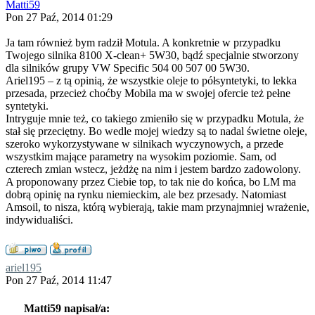
Matti59
Pon 27 Paź, 2014 01:29
Ja tam również bym radził Motula. A konkretnie w przypadku
Twojego silnika 8100 X-clean+ 5W30, bądź specjalnie stworzony
dla silników grupy VW Specific 504 00 507 00 5W30.
Ariel195 – z tą opinią, że wszystkie oleje to półsyntetyki, to lekka
przesada, przecież choćby Mobila ma w swojej ofercie też pełne
syntetyki.
Intryguje mnie też, co takiego zmieniło się w przypadku Motula, że
stał się przeciętny. Bo wedle mojej wiedzy są to nadal świetne oleje,
szeroko wykorzystywane w silnikach wyczynowych, a przede
wszystkim mające parametry na wysokim poziomie. Sam, od
czterech zmian wstecz, jeżdżę na nim i jestem bardzo zadowolony.
A proponowany przez Ciebie top, to tak nie do końca, bo LM ma
dobrą opinię na rynku niemieckim, ale bez przesady. Natomiast
Amsoil, to nisza, którą wybierają, takie mam przynajmniej wrażenie,
indywidualiści.
ariel195
Pon 27 Paź, 2014 11:47
Matti59 napisał/a: