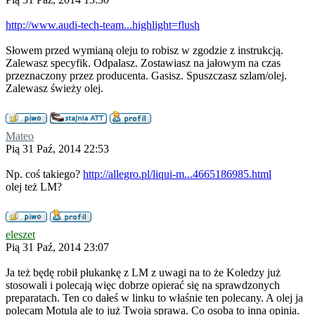
http://www.audi-tech-team...highlight=flush
Słowem przed wymianą oleju to robisz w zgodzie z instrukcją.
Zalewasz specyfik. Odpalasz. Zostawiasz na jałowym na czas
przeznaczony przez producenta. Gasisz. Spuszczasz szlam/olej.
Zalewasz świeży olej.
Mateo
Pią 31 Paź, 2014 22:53
Np. coś takiego?
http://allegro.pl/liqui-m...4665186985.html
olej też LM?
eleszet
Pią 31 Paź, 2014 23:07
Ja też będę robił płukankę z LM z uwagi na to że Koledzy już
stosowali i polecają więc dobrze opierać się na sprawdzonych
preparatach. Ten co dałeś w linku to właśnie ten polecany. A olej ja
polecam Motula ale to już Twoja sprawa. Co osoba to inna opinia.