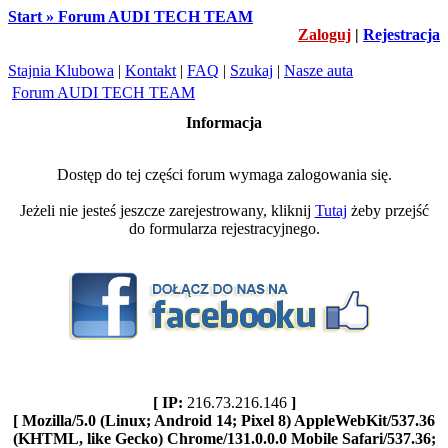
Start » Forum AUDI TECH TEAM
Zaloguj
|
Rejestracja
Stajnia Klubowa
|
Kontakt
|
FAQ
|
Szukaj
|
Nasze auta
Forum AUDI TECH TEAM
Informacja
Dostęp do tej części forum wymaga zalogowania się.
Jeżeli nie jesteś jeszcze zarejestrowany, kliknij
Tutaj
żeby przejść
do formularza rejestracyjnego.
[ IP:
216.73.216.146
]
[ Mozilla/5.0 (Linux; Android 14; Pixel 8) AppleWebKit/537.36
(KHTML, like Gecko) Chrome/131.0.0.0 Mobile Safari/537.36;