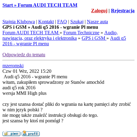
Start » Forum AUDI TECH TEAM
Zaloguj
|
Rejestracja
Stajnia Klubowa
|
Kontakt
|
FAQ
|
Szukaj
|
Nasze auta
GPS i GSM » Audi q5 2016 - wgranie Pl menu
Forum AUDI TECH TEAM
»
Forum Techniczne
»
Audio,
nawigacja, oraz elektryka i elektronika
»
GPS i GSM
»
Audi q5
2016 - wgranie Pl menu
Odpowiedz do tematu
mzeromski
Czw 01 Wrz, 2022 15:20
Audi q5 2016 - wgranie Pl menu
witam, zakupiłem sprowadzony ze Stanów amochód
audi q5 rok 2016
wersja MMI High plus
czy jest szansa dostać pliki do wgrania na kartę pamięci aby zrobić
w nim język polski ?
nie mogę także znaleźć instrukcji obsługi do tego.
jest szansa by ktoś mi pomógł ?