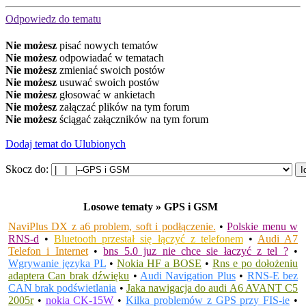
Odpowiedz do tematu
Nie możesz
pisać nowych tematów
Nie możesz
odpowiadać w tematach
Nie możesz
zmieniać swoich postów
Nie możesz
usuwać swoich postów
Nie możesz
głosować w ankietach
Nie możesz
załączać plików na tym forum
Nie możesz
ściągać załączników na tym forum
Dodaj temat do Ulubionych
Skocz do:
Losowe tematy » GPS i GSM
NaviPlus DX z a6 problem, soft i podłączenie.
•
Polskie menu w
RNS-d
•
Bluetooth przestał się łączyć z telefonem
•
Audi A7
Telefon i Internet
•
bns 5.0 juz nie chce sie łaczyć z tel ?
•
Wgrywanie języka PL
•
Nokia HF a BOSE
•
Rns e po dołożeniu
adaptera Can brak dźwięku
•
Audi Navigation Plus
•
RNS-E bez
CAN brak podświetlania
•
Jaka nawigacja do audi A6 AVANT C5
2005r
•
nokia CK-15W
•
Kilka problemów z GPS przy FIS-ie
•