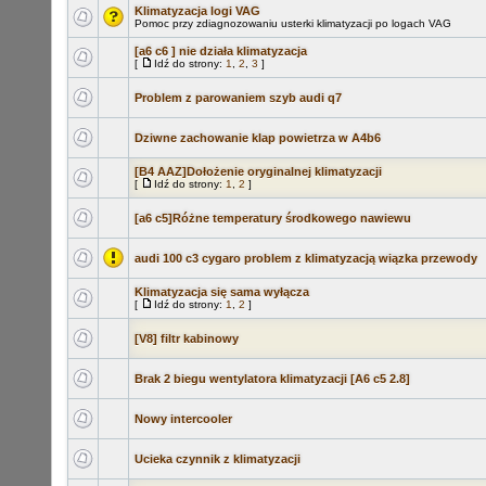
Klimatyzacja logi VAG
Pomoc przy zdiagnozowaniu usterki klimatyzacji po logach VAG
[a6 c6 ] nie działa klimatyzacja
[
Idź do strony:
1
,
2
,
3
]
Problem z parowaniem szyb audi q7
Dziwne zachowanie klap powietrza w A4b6
[B4 AAZ]Dołożenie oryginalnej klimatyzacji
[
Idź do strony:
1
,
2
]
[a6 c5]Różne temperatury środkowego nawiewu
audi 100 c3 cygaro problem z klimatyzacją wiązka przewody
Klimatyzacja się sama wyłącza
[
Idź do strony:
1
,
2
]
[V8] filtr kabinowy
Brak 2 biegu wentylatora klimatyzacji [A6 c5 2.8]
Nowy intercooler
Ucieka czynnik z klimatyzacji