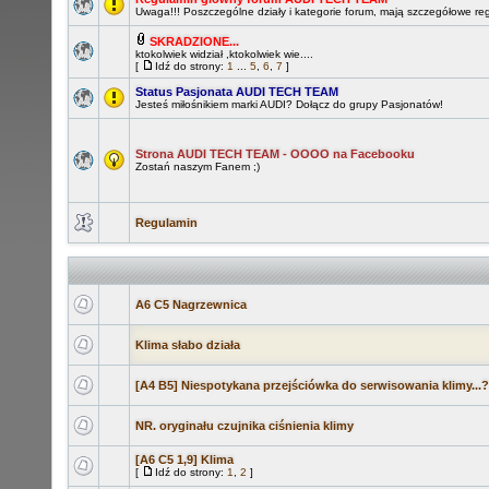
Uwaga!!! Poszczególne działy i kategorie forum, mają szczegółowe re
SKRADZIONE...
ktokolwiek widział ,ktokolwiek wie....
[
Idź do strony:
1
...
5
,
6
,
7
]
Status Pasjonata AUDI TECH TEAM
Jesteś miłośnikiem marki AUDI? Dołącz do grupy Pasjonatów!
Strona AUDI TECH TEAM - OOOO na Facebooku
Zostań naszym Fanem ;)
Regulamin
A6 C5 Nagrzewnica
Klima słabo działa
[A4 B5] Niespotykana przejściówka do serwisowania klimy...?
NR. oryginału czujnika ciśnienia klimy
[A6 C5 1,9] Klima
[
Idź do strony:
1
,
2
]