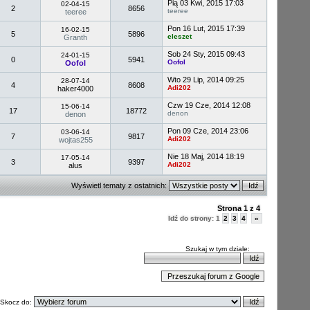
Pią 03 Kwi, 2015 17:03
02-04-15
2
8656
teeree
teeree
Pon 16 Lut, 2015 17:39
16-02-15
5
5896
eleszet
Granth
Sob 24 Sty, 2015 09:43
24-01-15
0
5941
Oofol
Oofol
Wto 29 Lip, 2014 09:25
28-07-14
4
8608
Adi202
haker4000
Czw 19 Cze, 2014 12:08
15-06-14
17
18772
denon
denon
Pon 09 Cze, 2014 23:06
03-06-14
7
9817
Adi202
wojtas255
Nie 18 Maj, 2014 18:19
17-05-14
3
9397
Adi202
alus
Wyświetl tematy z ostatnich:
Strona
1
z
4
Idź do strony:
1
2
3
4
»
Szukaj w tym dziale:
Skocz do: