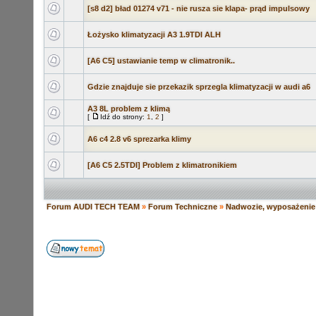
[s8 d2] bład 01274 v71 - nie rusza sie klapa- prąd impulsowy
Łożysko klimatyzacji A3 1.9TDI ALH
[A6 C5] ustawianie temp w climatronik..
Gdzie znajduje sie przekazik sprzegla klimatyzacji w audi a6
A3 8L problem z klimą
[
Idź do strony:
1
,
2
]
A6 c4 2.8 v6 sprezarka klimy
[A6 C5 2.5TDI] Problem z klimatronikiem
Forum AUDI TECH TEAM
»
Forum Techniczne
»
Nadwozie, wyposażenie 