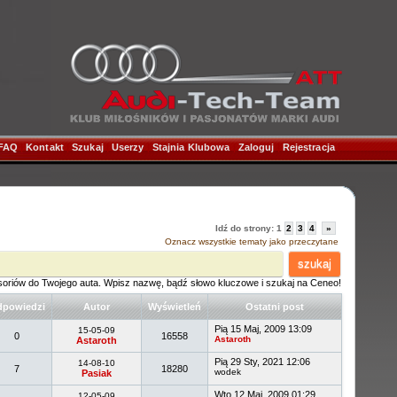
FAQ
|
Kontakt
|
Szukaj
|
Userzy
|
Stajnia Klubowa
|
Zaloguj
|
Rejestracja
|
Idź do strony:
1
2
3
4
»
Oznacz wszystkie tematy jako przeczytane
szukaj
soriów do Twojego auta. Wpisz nazwę, bądź słowo kluczowe i szukaj na Ceneo!
powiedzi
Autor
Wyświetleń
Ostatni post
Pią 15 Maj, 2009 13:09
15-05-09
0
16558
Astaroth
Astaroth
Pią 29 Sty, 2021 12:06
14-08-10
7
18280
wodek
Pasiak
Wto 12 Maj, 2009 01:29
12-05-09