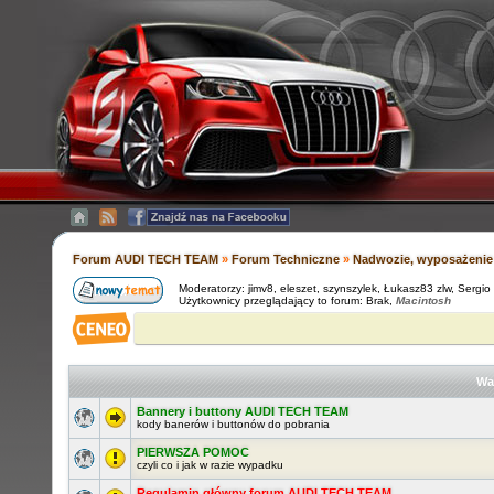
Forum AUDI TECH TEAM
»
Forum Techniczne
»
Nadwozie, wyposażenie 
Moderatorzy:
jimv8
,
eleszet
,
szynszylek
,
Łukasz83 zlw
,
Sergio
Użytkownicy przeglądający to forum: Brak,
Macintosh
Wa
Bannery i buttony AUDI TECH TEAM
kody banerów i buttonów do pobrania
PIERWSZA POMOC
czyli co i jak w razie wypadku
Regulamin główny forum AUDI TECH TEAM