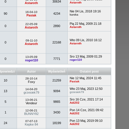
0
30634
Astaroth
Astaroth
Nie 04 Lis, 2018 19:16
16-04-10
90
4234
karska
Pasiak
Pią 22 Maj, 2009 21:18
22-05-09
0
2890
Astaroth
Astaroth
Wto 09 Lis, 2010 16:12
09-11-10
0
22168
Astaroth
Astaroth
Sro 13 Maj, 2009 01:29
13-05-09
0
7771
roger110
roger110
powiedzi
Autor
Wyświetleń
Ostatni post
Nie 12 Maj, 2024 11:45
28-10-14
10
21259
Pasiak
Foxy
Wto 23 Maj, 2023 12:50
14-04-20
13
9094
grzesiek79
grzesiek79
Sro 16 Cze, 2021 17:14
13-06-21
5
9865
Adi202
Vendeur
Pon 14 Cze, 2021 09:42
12-06-21
1
3430
Adi202
BUNNY82
Pon 13 Maj, 2019 09:10
07-07-13
24
18199
Adi202
Kepke 84