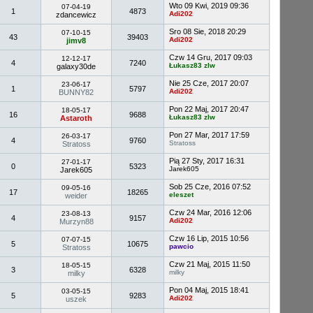
Wto 09 Kwi, 2019 09:36
07-04-19
1
4873
Adi202
zdancewicz
Sro 08 Sie, 2018 20:29
07-10-15
43
39403
Adi202
jimv8
Czw 14 Gru, 2017 09:03
12-12-17
4
7240
Łukasz83 zlw
galaxy30de
Nie 25 Cze, 2017 20:07
23-06-17
1
5797
Adi202
BUNNY82
Pon 22 Maj, 2017 20:47
18-05-17
16
9688
Łukasz83 zlw
Astaroth
Pon 27 Mar, 2017 17:59
26-03-17
4
9760
Stratoss
Stratoss
Pią 27 Sty, 2017 16:31
27-01-17
0
5323
Jarek605
Jarek605
Sob 25 Cze, 2016 07:52
09-05-16
17
18265
eleszet
weider
Czw 24 Mar, 2016 12:06
23-08-13
4
9157
Adi202
Murzyn88
Czw 16 Lip, 2015 10:56
07-07-15
5
10675
pawcio
Stratoss
Czw 21 Maj, 2015 11:50
18-05-15
3
6328
milky
milky
Pon 04 Maj, 2015 18:41
03-05-15
5
9283
Adi202
uszek