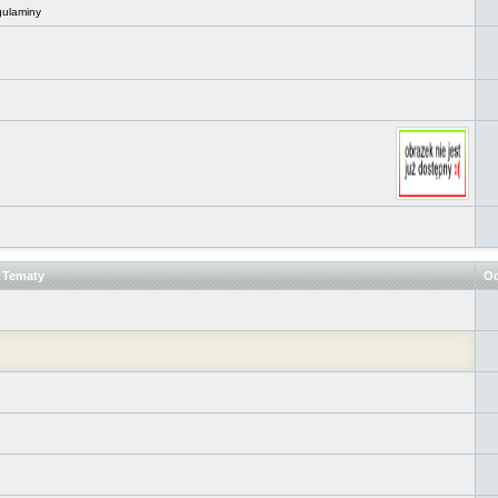
gulaminy
Tematy
Od