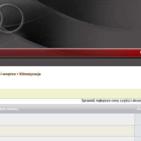
i wnętrze
»
Klimatyzacja
Sprawdź najlepsze ceny części i akce
żne tematy
Od