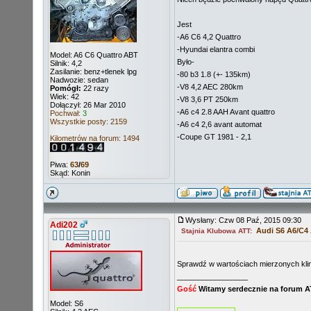
Jest
-A6 C6 4,2 Quattro
-Hyundai elantra combi
Model: A6 C6 Quattro ABT
Było-
Silnik: 4,2
Zasilanie: benz+tlenek lpg
-80 b3 1.8 (+- 135km)
Nadwozie: sedan
-V8 4,2 AEC 280km
Pomógł:
22 razy
Wiek: 42
-V8 3,6 PT 250km
Dołączył: 26 Mar 2010
-A6 c4 2.8 AAH Avant quattro
Pochwał:
3
Wszystkie posty: 2159
-A6 c4 2,6 avant automat
-Coupe GT 1981 - 2,1
Kilometrów na forum: 1494
Piwa:
63
/
69
Skąd: Konin
Wysłany: Czw 08 Paź, 2015 09:30
Adi202
Audi S6 A6/C4
Stajnia Klubowa ATT:
Sprawdź w wartościach mierzonych klima
_________________
Gość
Witamy serdecznie na forum 
Model: S6