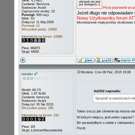
Silnik: 4,2 AEC
Zasilanie: Benzyna
Nadwozie: Avant
Piszę poprawnie po p
Zaproszone osoby: 22
Jeżeli długo nie odpowiadam 
Pomógł:
589 razy
Nowy Użytkowniku forum ATT ni
Wiek: 53
Dołączył: 11 Maj 2009
lekceważenie mojej prośby skutkowac 
Pochwał:
16
Wszystkie posty: 13582
Kilometrów na forum: 10886
Piwa:
682
/
71
Skąd: MWD
Wysłany: Czw 08 Paź, 2015 18:08
weider
Model: A6 C5
Adi202 napisał/a:
Silnik: 1.8T AUM
Zasilanie: benzyna
Sprawdź w wartościach mier
Nadwozie: Avant
Dołączył: 30 Sie 2015
Wszystkie posty: 195
Takie rzeczy jak ciśnienie itp można o
Kilometrów na forum: 192
W którym miejscu, jesli wolno zapytać?
Bo sprawdzilbym u siebie z ciekawości.
Piwa:
1
/
3
Pozdr.
Skąd: Łódzkie/Mazowieckie