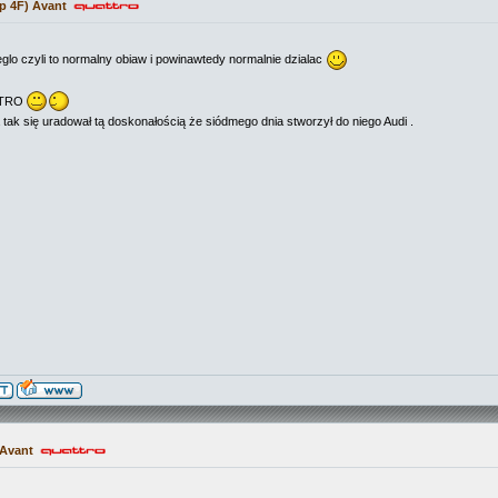
p 4F) Avant
glo czyli to normalny obiaw i powinawtedy normalnie dzialac
ATTRO
a tak się uradował tą doskonałością że siódmego dnia stworzył do niego Audi .
 Avant