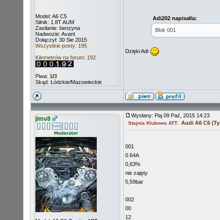
Model: A6 C5
Adi202 napisał/a:
Silnik: 1.8T AUM
Zasilanie: benzyna
Blok 001
Nadwozie: Avant
Dołączył: 30 Sie 2015
Wszystkie posty: 195
Dzięki Adi
Kilometrów na forum: 192
Piwa:
1
/
3
Skąd: Łódzkie/Mazowieckie
Wysłany: Pią 09 Paź, 2015 14:23
jimv8
Audi A6 C6 (Ty
Stajnia Klubowa ATT:
001
0.64A
0,63%
nie zajęty
5,59bar
002
00
12