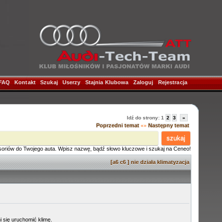
FAQ
|
Kontakt
|
Szukaj
|
Userzy
|
Stajnia Klubowa
|
Zaloguj
|
Rejestracja
|
Idź do strony:
1
2
3
»
Poprzedni temat
Następny temat
«»
szukaj
soriów do Twojego auta. Wpisz nazwę, bądź słowo kluczowe i szukaj na Ceneo!
[a6 c6 ] nie działa klimatyzacja
 się uruchomić klimę.