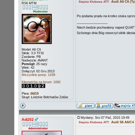
Audi A6 C6 (Ty
Stajnia Klubowa ATT:
RS6 MTM
Po podaniu pradu na krotko stuka sprze
_________________
Niech bedzie pochwalony naped QU
Szóstego dnia Bóg stworzył silnik diesl
Model: A6 C6
Silnik: 3.0 TFSI
Zasilanie: PB
Nadwozie: AVANT
Pomógł:
25 razy
Wiek: 42
Dołączył: 02 Gru 2013
Wszystkie posty: 1439
Kilometrów na forum: 1092
Piwa:
66
/
19
Skąd: Łódzkie Bełchatów Zelów
Wysłany: Sro 07 Paź, 2015 19:49
Adi202
Audi S6 A6/C4
Stajnia Klubowa ATT: