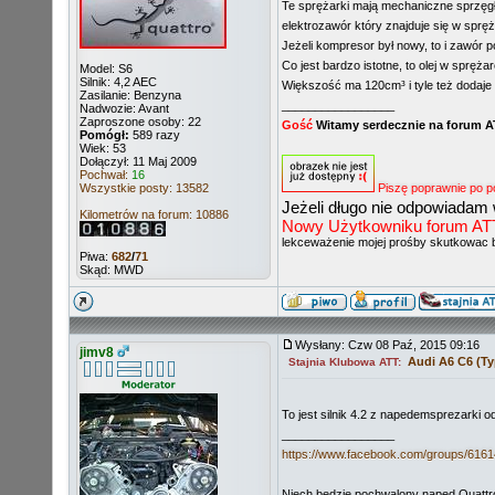
Te sprężarki mają mechaniczne sprzęgło
elektrozawór który znajduje się w spręża
Jeżeli kompresor był nowy, to i zawór 
Co jest bardzo istotne, to olej w spręż
Model: S6
Silnik: 4,2 AEC
Większość ma 120cm³ i tyle też dodaje 
Zasilanie: Benzyna
_________________
Nadwozie: Avant
Zaproszone osoby: 22
Gość
Witamy serdecznie na forum 
Pomógł:
589 razy
Wiek: 53
Dołączył: 11 Maj 2009
Pochwał:
16
Wszystkie posty: 13582
Piszę poprawnie po p
Jeżeli długo nie odpowiadam 
Kilometrów na forum: 10886
Nowy Użytkowniku forum ATT ni
lekceważenie mojej prośby skutkowac 
Piwa:
682
/
71
Skąd: MWD
Wysłany: Czw 08 Paź, 2015 09:16
jimv8
Audi A6 C6 (Ty
Stajnia Klubowa ATT:
To jest silnik 4.2 z napedemsprezarki o
_________________
https://www.facebook.com/groups/616
Niech będzie pochwalony napęd Quattro