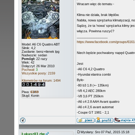
Wracam więc do tematu -
Klima nie działa, brak błędów.
Nabita, nowa sprężarka klimatyzacji, nowy
Sądzę, że ta 'nowa' sprężarka klimy je
włącza. Powinna ruszyć?
_________________
https://www.facebook.com/groups/616
Model: A6 C6 Quattro ABT
Silnik: 4,2
Zasilanie: benz+tlenek lpg
Niech będzie pochwalony napęd Quattro
Nadwozie: sedan
Pomógł:
22 razy
Wiek: 42
Jest
Dołączył: 26 Mar 2010
-A6 C6 4,2 Quattro
Pochwał:
3
Wszystkie posty: 2159
-Hyundai elantra combi
Było-
Kilometrów na forum: 1494
-80 b3 1.8 (+- 135km)
-V8 4,2 AEC 280km
Piwa:
63
/
69
Skąd: Konin
-V8 3,6 PT 250km
-A6 c4 2.8 AAH Avant quattro
-A6 c4 2,6 avant automat
-Coupe GT 1981 - 2,1
Wysłany: Sro 07 Paź, 2015 15:18
Łukasz83 zlw