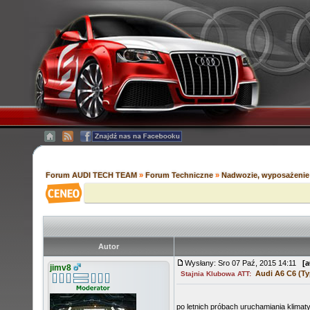
Forum AUDI TECH TEAM
»
Forum Techniczne
»
Nadwozie, wyposażenie 
Autor
Wysłany: Sro 07 Paź, 2015 14:11
[a
jimv8
Audi A6 C6 (Ty
Stajnia Klubowa ATT:
po letnich próbach uruchamiania klimat