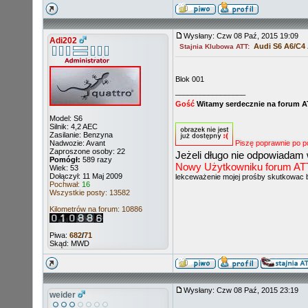
Wysłany: Czw 08 Paź, 2015 19:09
Adi202
Audi S6 A6/C4
Stajnia Klubowa ATT:
Blok 001
_________________
Gość
Witamy serdecznie na forum 
Model: S6
Silnik: 4,2 AEC
Zasilanie: Benzyna
Nadwozie: Avant
Piszę poprawnie po p
Zaproszone osoby: 22
Jeżeli długo nie odpowiadam 
Pomógł:
589 razy
Nowy Użytkowniku forum ATT ni
Wiek: 53
Dołączył: 11 Maj 2009
lekceważenie mojej prośby skutkowac 
Pochwał:
16
Wszystkie posty: 13582
Kilometrów na forum: 10886
Piwa:
682
/
71
Skąd: MWD
Wysłany: Czw 08 Paź, 2015 23:19
weider