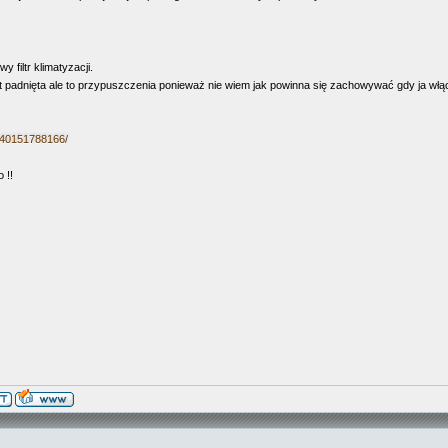
 filtr klimatyzacji.
st padnięta ale to przypuszczenia ponieważ nie wiem jak powinna się zachowywać gdy ja włąc
140151788166/
 !!