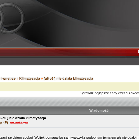
i wnętrze
»
Klimatyzacja
»
[a6 c6 ] nie działa klimatyzacja
Sprawdź najlepsze ceny części i akce
Wiadomość
6 c6 ] nie działa klimatyzacja
p 4F)
yzacji se dałem spokój. Wojtek pomagał bo sam walczył z podobnym tematem ale nie udało mi