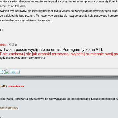
 które służy tylko jako zabezpieczenie paska - przy zatarciu kompresora urywa się i kręci s
rce i to on tak klika.
powinien być sprawny, ale jeżeli kompresor był używany, to zacząłbym od wymiany tego właś
arce a dokładnie jego poziom. Te nowe typy sprężarek mają po stronie koła pasowego komorę n
się do obiegu z czynnikiem chłodniczym.
ATT
olsku
. 🇲🇨 💯
w Twoim poście wyślij info na email. Pomagam tylko na ATT.
e zachowuj się jak arabski terrorysta i wypełnij sumiennie swój prof
będzie lekceważeniem użytkownika
p 4F)
d rozrzadu. Sprezarka chyba nowa bo nie wygladala jak po regeneracji. Dojscie do niej jest 
140151788166/
 !!