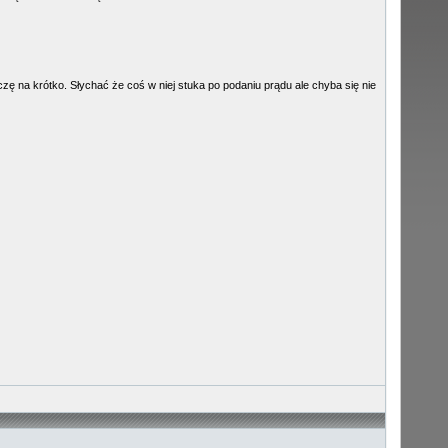
zę na krótko. Słychać że coś w niej stuka po podaniu prądu ale chyba się nie