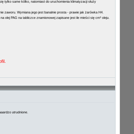
ię tylko same kólko, natomiast do uruchomienia klimatyzacji służy
nie zaworu. Wymiana jego jest banalnie prosta - prawie jak żarówka H4.
a olej PAG na tabliczce znamionowej zapisane jest ile mieści się cm³ oleju.
il.
baaardzo utrudnione.