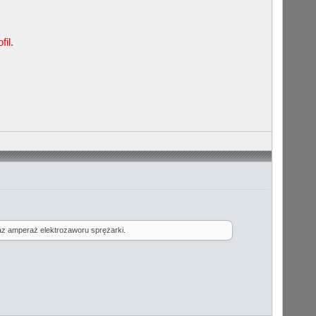
il.
raz amperaż elektrozaworu sprężarki.