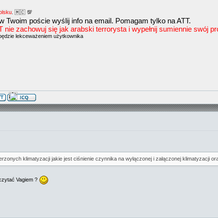
olsku
. 🇲🇨 💯
w Twoim poście wyślij info na email. Pomagam tylko na ATT.
e zachowuj się jak arabski terrorysta i wypełnij sumiennie swój prof
będzie lekceważeniem użytkownika
zonych klimatyzacji jakie jest ciśnienie czynnika na wyłączonej i załączonej klimatyzacji o
dczytać Vagiem ?