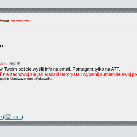
 Avant
ATT
olsku
. 🇲🇨 💯
w Twoim poście wyślij info na email. Pomagam tylko na ATT.
e zachowuj się jak arabski terrorysta i wypełnij sumiennie swój prof
będzie lekceważeniem użytkownika