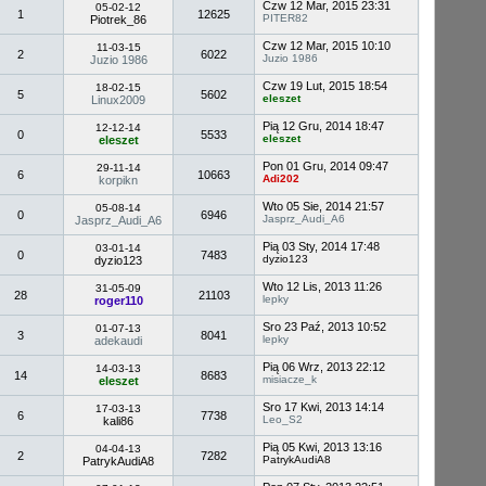
Czw 12 Mar, 2015 23:31
05-02-12
1
12625
PITER82
Piotrek_86
Czw 12 Mar, 2015 10:10
11-03-15
2
6022
Juzio 1986
Juzio 1986
Czw 19 Lut, 2015 18:54
18-02-15
5
5602
eleszet
Linux2009
Pią 12 Gru, 2014 18:47
12-12-14
0
5533
eleszet
eleszet
Pon 01 Gru, 2014 09:47
29-11-14
6
10663
Adi202
korpikn
Wto 05 Sie, 2014 21:57
05-08-14
0
6946
Jasprz_Audi_A6
Jasprz_Audi_A6
Pią 03 Sty, 2014 17:48
03-01-14
0
7483
dyzio123
dyzio123
Wto 12 Lis, 2013 11:26
31-05-09
28
21103
lepky
roger110
Sro 23 Paź, 2013 10:52
01-07-13
3
8041
lepky
adekaudi
Pią 06 Wrz, 2013 22:12
14-03-13
14
8683
misiacze_k
eleszet
Sro 17 Kwi, 2013 14:14
17-03-13
6
7738
Leo_S2
kali86
Pią 05 Kwi, 2013 13:16
04-04-13
2
7282
PatrykAudiA8
PatrykAudiA8