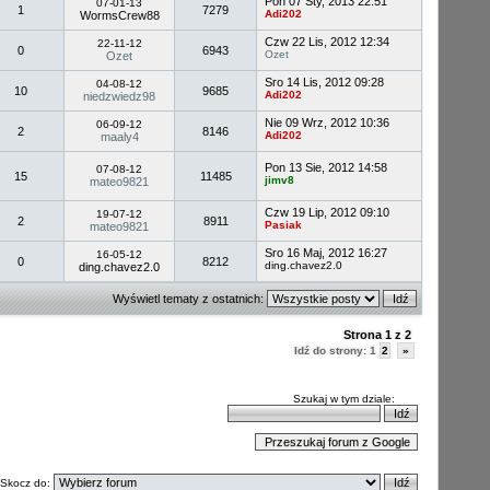
Pon 07 Sty, 2013 22:51
07-01-13
1
7279
Adi202
WormsCrew88
Czw 22 Lis, 2012 12:34
22-11-12
0
6943
Ozet
Ozet
Sro 14 Lis, 2012 09:28
04-08-12
10
9685
Adi202
niedzwiedz98
Nie 09 Wrz, 2012 10:36
06-09-12
2
8146
Adi202
maaly4
Pon 13 Sie, 2012 14:58
07-08-12
15
11485
jimv8
mateo9821
Czw 19 Lip, 2012 09:10
19-07-12
2
8911
Pasiak
mateo9821
Sro 16 Maj, 2012 16:27
16-05-12
0
8212
ding.chavez2.0
ding.chavez2.0
Wyświetl tematy z ostatnich:
Strona
1
z
2
Idź do strony:
1
2
»
Szukaj w tym dziale:
Skocz do: