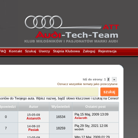
FAQ
|
Kontakt
|
Szukaj
|
Userzy
|
Stajnia Klubowa
|
Zaloguj
|
Rejestracja
|
Idź do strony:
1
2
»
Oznacz wszystkie tematy jako przeczytane
szukaj
soriów do Twojego auta. Wpisz nazwę, bądź słowo kluczowe i szukaj na Ceneo!
powiedzi
Autor
Wyświetleń
Ostatni post
Pią 15 Maj, 2009 13:09
15-05-09
0
16534
Astaroth
Astaroth
Pią 29 Sty, 2021 12:06
14-08-10
7
18259
wodek
Pasiak
Wto 12 Maj, 2009 01:29
12-05-09