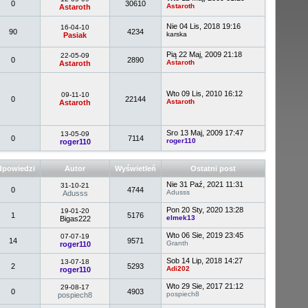
0
30610
Astaroth
Astaroth
Nie 04 Lis, 2018 19:16
16-04-10
90
4234
karska
Pasiak
Pią 22 Maj, 2009 21:18
22-05-09
0
2890
Astaroth
Astaroth
Wto 09 Lis, 2010 16:12
09-11-10
0
22144
Astaroth
Astaroth
Sro 13 Maj, 2009 17:47
13-05-09
0
7114
roger110
roger110
powiedzi
Autor
Wyświetleń
Ostatni post
Nie 31 Paź, 2021 11:31
31-10-21
0
4744
Adusss
Adusss
Pon 20 Sty, 2020 13:28
19-01-20
1
5176
elmek13
Bigas222
Wto 06 Sie, 2019 23:45
07-07-19
14
9571
Granth
roger110
Sob 14 Lip, 2018 14:27
13-07-18
2
5293
Adi202
roger110
Wto 29 Sie, 2017 21:12
29-08-17
0
4903
pospiech8
pospiech8