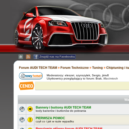
Forum AUDI TECH TEAM
»
Forum Techniczne
»
Tuning
»
Chiptuning i 
Moderatorzy:
eleszet
,
szynszylek
,
Sergio
,
jimv8
Użytkownicy przeglądający to forum: Brak,
Macintosh
Wa
Bannery i buttony AUDI TECH TEAM
kody banerów i buttonów do pobrania
PIERWSZA POMOC
czyli co i jak w razie wypadku
Regulamin główny forum AUDI TECH TEAM