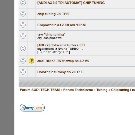
[AUDI A3 1.9 TDI AUTOMAT] CHIP TUNING
chip tuning 2,0 TFSI
Chipowanie a3 2000 rok 90 KM
tzw "chip tuning"
czy ktoś próbował
[100 c2] dołożenie turbo z EFI
przerobienie z N/A na TURBO.....
[
Idź do strony:
1
,
2
]
audi 100 c2 1977r swap na 4.2 v8
Dołożenie turbiny do 2.0 FSI.
Forum AUDI TECH TEAM
»
Forum Techniczne
»
Tuning
»
Chiptuning i 