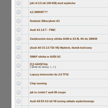
[a6 c4 2.5 tdi 140 KM] mod wydechu
4,2 280KM???
Dodanie 30kucykow A3
Audi A3 1.8 T - FMIC
Zwiększenie mocy silnika AUM w A3 8L lift do 180KM
(Audi A6 C5 2.5 TDi V6) Wydech, tłumik końcowy
SWAP silnika w AUDI A2
[C4 AAH]Chip
[
Idź do strony:
1
,
2
]
Lepszy intercooler do 2.0 TFSI
Chip tunning
jak to zrobic? audi 80 coupe
Audi A8 D3 4.0 tdi V8 tuning układu wydechowego