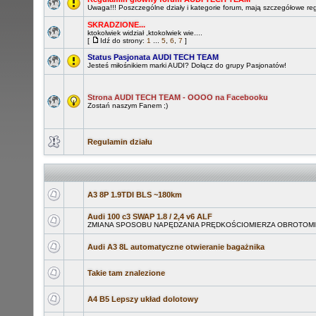
Uwaga!!! Poszczególne działy i kategorie forum, mają szczegółowe re
SKRADZIONE...
ktokolwiek widział ,ktokolwiek wie....
[
Idź do strony:
1
...
5
,
6
,
7
]
Status Pasjonata AUDI TECH TEAM
Jesteś miłośnikiem marki AUDI? Dołącz do grupy Pasjonatów!
Strona AUDI TECH TEAM - OOOO na Facebooku
Zostań naszym Fanem ;)
Regulamin działu
A3 8P 1.9TDI BLS ~180km
Audi 100 c3 SWAP 1.8 / 2,4 v6 ALF
ZMIANA SPOSOBU NAPĘDZANIA PRĘDKOŚCIOMIERZA OBROTOM
Audi A3 8L automatyczne otwieranie bagażnika
Takie tam znalezione
A4 B5 Lepszy układ dolotowy