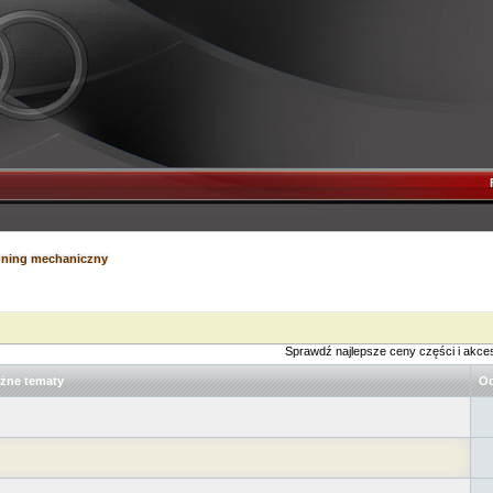
tuning mechaniczny
Sprawdź najlepsze ceny części i akce
żne tematy
Od