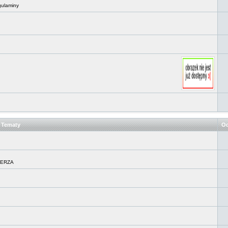
gulaminy
Tematy
Od
IERZA