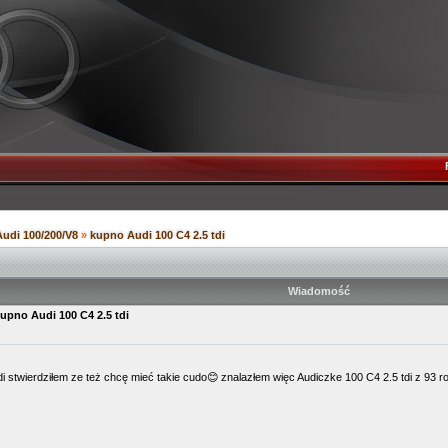
Audi 100/200/V8
»
kupno Audi 100 C4 2.5 tdi
Wiadomość
upno Audi 100 C4 2.5 tdi
 stwierdziłem ze też chcę mieć takie cudo😊 znalazłem więc Audiczke 100 C4 2.5 tdi z 93 roku 