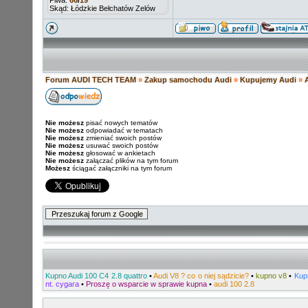
Piwa:
66
/
19
Skąd: Łódzkie Bełchatów Zelów
Forum AUDI TECH TEAM
»
Zakup samochodu Audi
»
Kupujemy Audi
»
Nie możesz
pisać nowych tematów
Nie możesz
odpowiadać w tematach
Nie możesz
zmieniać swoich postów
Nie możesz
usuwać swoich postów
Nie możesz
głosować w ankietach
Nie możesz
załączać plików na tym forum
Możesz
ściągać załączniki na tym forum
Kupno Audi 100 C4 2.8 quattro
•
Audi V8 ? co o niej sądzicie?
•
kupno v8
•
Kup
nt. cygara
•
Proszę o wsparcie w sprawie kupna
•
audi 100 2.8