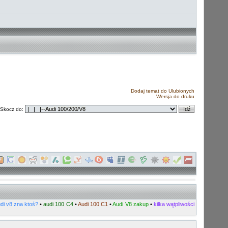
Dodaj temat do Ulubionych
Wersja do druku
Skocz do:
di v8 zna ktoś?
•
audi 100 C4
•
Audi 100 C1
•
Audi V8 zakup
•
kilka wątpliwości