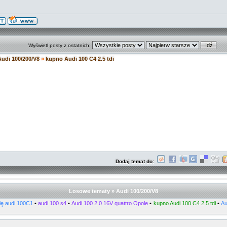
Wyświetl posty z ostatnich:
Audi 100/200/V8
»
kupno Audi 100 C4 2.5 tdi
Dodaj temat do:
Losowe tematy » Audi 100/200/V8
ię audi 100C1
•
audi 100 s4
•
Audi 100 2.0 16V quattro Opole
•
kupno Audi 100 C4 2.5 tdi
•
Au