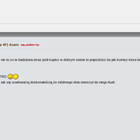
p 4F) Avant
e nie to co te badziewa teraz jesli kupisz w dobrym stanie to pojezdzisz bo jak kumisz ktora
ATTRO
a tak się uradował tą doskonałością że siódmego dnia stworzył do niego Audi .