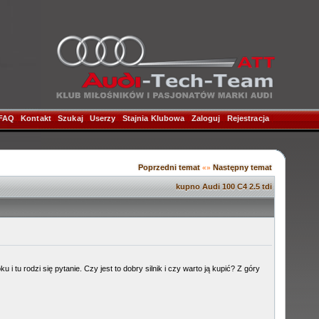
FAQ
|
Kontakt
|
Szukaj
|
Userzy
|
Stajnia Klubowa
|
Zaloguj
|
Rejestracja
|
Poprzedni temat
Następny temat
«»
kupno Audi 100 C4 2.5 tdi
i tu rodzi się pytanie. Czy jest to dobry silnik i czy warto ją kupić? Z góry