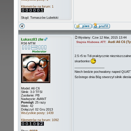
Kilometrów na forum: 1
Skąd: Tomaszów Lubelski
Wysłany: Czw 12 Mar, 2015 13:44
Łukasz83 zlw
Audi A6 C6 (Ty
Stajnia Klubowa ATT:
RS6 MTM
2.5 r5 to Tdi praktycznie niezniszczaln
skarbonke
_________________
Niech bedzie pochwalony naped QU
Szóstego dnia Bóg stworzył silnik diesl
Model: A6 C6
Silnik: 3.0 TFSI
Zasilanie: PB
Nadwozie: AVANT
Pomógł:
25 razy
Wiek: 42
Dołączył: 02 Gru 2013
Wszystkie posty: 1439
Kilometrów na forum: 1092