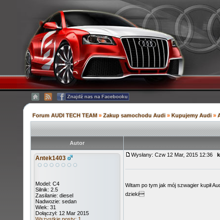
Forum AUDI TECH TEAM
»
Zakup samochodu Audi
»
Kupujemy Audi
»
Autor
Wysłany: Czw 12 Mar, 2015 12:36
k
Antek1403
Model: C4
Witam po tym jak mój szwagier kupił Audi
Silnik: 2.5
dzieki
Zasilanie: diesel
Nadwozie: sedan
Wiek: 31
Dołączył: 12 Mar 2015
Wszystkie posty: 1