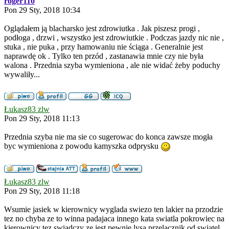
roger110
Pon 29 Sty, 2018 10:34
Oglądałem ją blacharsko jest zdrowiutka . Jak piszesz progi ,
podłoga , drzwi , wszystko jest zdrowiutkie . Podczas jazdy nic nie ,
stuka , nie puka , przy hamowaniu nie ściąga . Generalnie jest
naprawdę ok . Tylko ten przód , zastanawia mnie czy nie była
walona . Przednia szyba wymieniona , ale nie widać żeby poduchy
wywaliły...
Łukasz83 zlw
Pon 29 Sty, 2018 11:13
Przednia szyba nie ma sie co sugerowac do konca zawsze mogła
byc wymieniona z powodu kamyszka odprysku
Łukasz83 zlw
Pon 29 Sty, 2018 11:18
Wsumie jasiek w kierownicy wyglada swiezo ten lakier na przodzie
tez no chyba ze to winna padajaca innego kata swiatla pokrowiec na
kierownicy tez swiadczy ze jest pewnie lysa przelacznik od swiatel