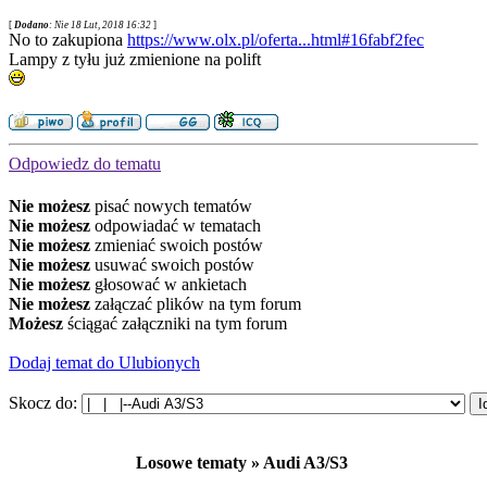
[
Dodano
: Nie 18 Lut, 2018 16:32
]
No to zakupiona
https://www.olx.pl/oferta...html#16fabf2fec
Lampy z tyłu już zmienione na polift
Odpowiedz do tematu
Nie możesz
pisać nowych tematów
Nie możesz
odpowiadać w tematach
Nie możesz
zmieniać swoich postów
Nie możesz
usuwać swoich postów
Nie możesz
głosować w ankietach
Nie możesz
załączać plików na tym forum
Możesz
ściągać załączniki na tym forum
Dodaj temat do Ulubionych
Skocz do:
Losowe tematy » Audi A3/S3