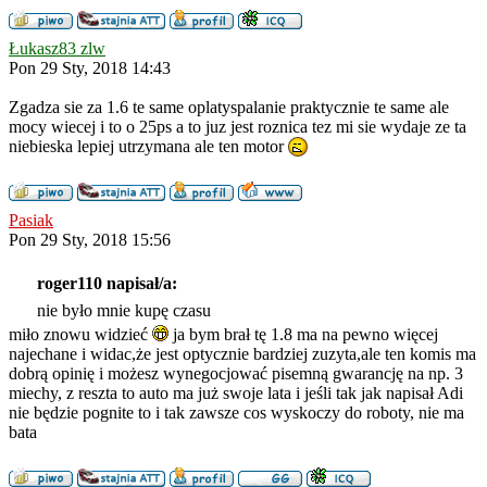
Łukasz83 zlw
Pon 29 Sty, 2018 14:43
Zgadza sie za 1.6 te same oplatyspalanie praktycznie te same ale
mocy wiecej i to o 25ps a to juz jest roznica tez mi sie wydaje ze ta
niebieska lepiej utrzymana ale ten motor
Pasiak
Pon 29 Sty, 2018 15:56
roger110 napisał/a:
nie było mnie kupę czasu
miło znowu widzieć
ja bym brał tę 1.8 ma na pewno więcej
najechane i widac,że jest optycznie bardziej zuzyta,ale ten komis ma
dobrą opinię i możesz wynegocjować pisemną gwarancję na np. 3
miechy, z reszta to auto ma już swoje lata i jeśli tak jak napisał Adi
nie będzie pognite to i tak zawsze cos wyskoczy do roboty, nie ma
bata