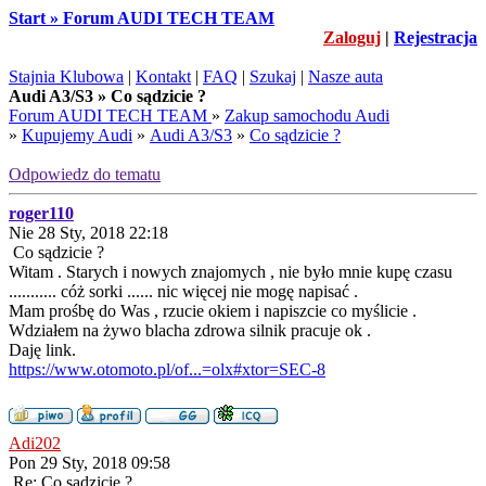
Start » Forum AUDI TECH TEAM
Zaloguj
|
Rejestracja
Stajnia Klubowa
|
Kontakt
|
FAQ
|
Szukaj
|
Nasze auta
Audi A3/S3 » Co sądzicie ?
Forum AUDI TECH TEAM
»
Zakup samochodu Audi
»
Kupujemy Audi
»
Audi A3/S3
»
Co sądzicie ?
Odpowiedz do tematu
roger110
Nie 28 Sty, 2018 22:18
Co sądzicie ?
Witam . Starych i nowych znajomych , nie było mnie kupę czasu
........... cóż sorki ...... nic więcej nie mogę napisać .
Mam prośbę do Was , rzucie okiem i napiszcie co myślicie .
Wdziałem na żywo blacha zdrowa silnik pracuje ok .
Daję link.
https://www.otomoto.pl/of...=olx#xtor=SEC-8
Adi202
Pon 29 Sty, 2018 09:58
Re: Co sądzicie ?