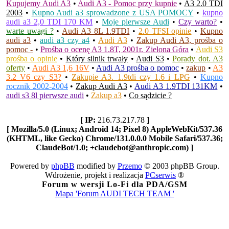
Kupujemy Audi A3
•
Audi A3 - Pomoc przy kupnie
•
A3 2.0 TDI
2003
•
Kupno Audi a3 sprowadzone z USA POMOCY
•
kupno
audi a3 2,0 TDI 170 KM
•
Moje pierwsze Audi
•
Czy warto?
•
warte uwagi ?
•
Audi A3 8L 1.9TDI
•
2.0 TFSI opinie
•
Kupno
audi a3
•
audi a3 czy a4
•
Audi A3
•
Zakup Audi A3, prośba o
pomoc -
•
Prośba o ocenę A3 1.8T, 2001r. Zielona Góra
•
Audi S3
prośba o opinie
•
Który silnik trwały
•
Audi S3
•
Porady dot. A3
oferty
•
Audi A3 1,6 16V
•
Audi A3 prośba o pomoc
•
zakup
•
A3
3.2 V6 czy S3?
•
Zakupie A3. 1.9tdi czy 1.6 i LPG
•
Kupno
rocznik 2002-2004
•
Zakup Audi A3
•
Audi A3 1.9TDI 131KM
•
audi s3 8l pierwsze audi
•
Zakup a3
•
Co sądzicie ?
[ IP:
216.73.217.78
]
[ Mozilla/5.0 (Linux; Android 14; Pixel 8) AppleWebKit/537.36
(KHTML, like Gecko) Chrome/131.0.0.0 Mobile Safari/537.36;
ClaudeBot/1.0; +claudebot@anthropic.com) ]
Powered by
phpBB
modified by
Przemo
© 2003 phpBB Group.
Wdrożenie, projekt i realizacja
PCserwis
®
Forum w wersji Lo-Fi dla PDA/GSM
Mapa 'Forum AUDI TECH TEAM '