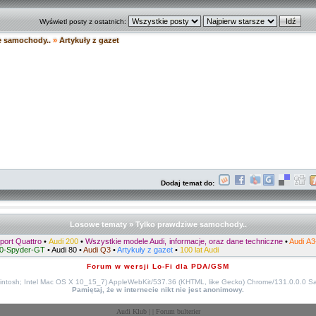
Wyświetl posty z ostatnich:
e samochody..
»
Artykuły z gazet
Dodaj temat do:
Losowe tematy » Tylko prawdziwe samochody..
port Quattro
•
Audi 200
•
Wszystkie modele Audi, informacje, oraz dane techniczne
•
Audi A3
10-Spyder-GT
•
Audi 80
•
Audi Q3
•
Artykuły z gazet
•
100 lat Audi
Forum w wersji Lo-Fi dla PDA/GSM
cintosh; Intel Mac OS X 10_15_7) AppleWebKit/537.36 (KHTML, like Gecko) Chrome/131.0.0.0 S
Pamiętaj, że w internecie nikt nie jest anonimowy.
Audi Klub
| |
Forum bulterier