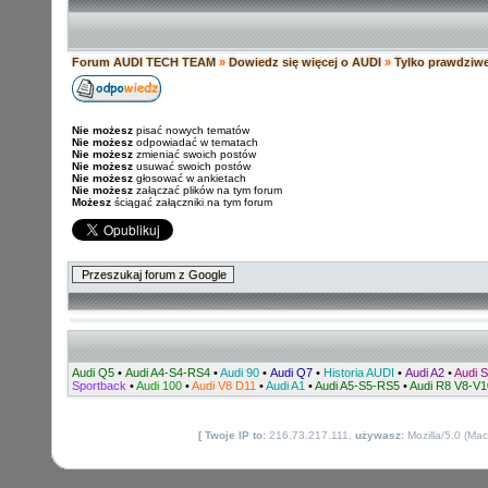
Forum AUDI TECH TEAM
»
Dowiedz się więcej o AUDI
»
Tylko prawdziw
Nie możesz
pisać nowych tematów
Nie możesz
odpowiadać w tematach
Nie możesz
zmieniać swoich postów
Nie możesz
usuwać swoich postów
Nie możesz
głosować w ankietach
Nie możesz
załączać plików na tym forum
Możesz
ściągać załączniki na tym forum
Audi Q5
•
Audi A4-S4-RS4
•
Audi 90
•
Audi Q7
•
Historia AUDI
•
Audi A2
•
Audi S
Sportback
•
Audi 100
•
Audi V8 D11
•
Audi A1
•
Audi A5-S5-RS5
•
Audi R8 V8-V
[ Twoje IP to:
216.73.217.111,
używasz:
Mozilla/5.0 (Ma