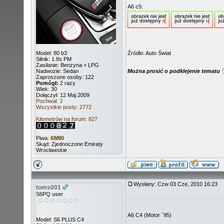
A6 c5:
Model: 80 b3
Źródło: Auto Świat
Silnik: 1.8s PM
Zasilanie: Benzyna + LPG
Nadwozie: Sedan
Można prosić o podklejenie tematu
Zaproszone osoby: 122
Pomógł:
2 razy
Wiek: 30
Dołączył: 12 Maj 2009
Pochwał:
3
Wszystkie posty: 2772
Kilometrów na forum: 827
Piwa:
69
/
80
Skąd: Zjednoczone Emiraty
Wrocławskie
Wysłany: Czw 03 Cze, 2010 16:23
toms001
S6PQ user
A6 C4 (Motor `95)
Model: S6 PLUS C4