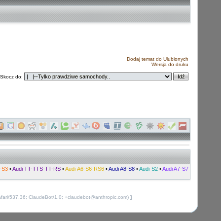
Dodaj temat do Ulubionych
Wersja do druku
Skocz do:
-S3
•
Audi TT-TTS-TT-RS
•
Audi A6-S6-RS6
•
Audi A8-S8
•
Audi S2
•
Audi A7-S7
afari/537.36; ClaudeBot/1.0; +claudebot@anthropic.com)
]