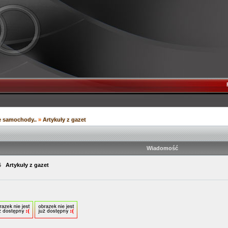
e samochody..
»
Artykuły z gazet
Wiadomość
:46
Artykuły z gazet