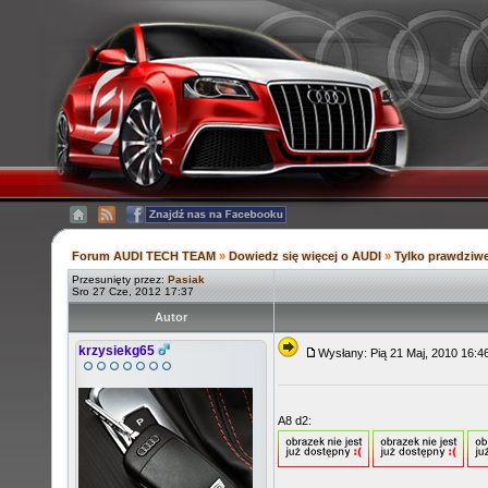
Forum AUDI TECH TEAM
»
Dowiedz się więcej o AUDI
»
Tylko prawdziw
Przesunięty przez:
Pasiak
Sro 27 Cze, 2012 17:37
Autor
krzysiekg65
Wysłany: Pią 21 Maj, 2010 16
A8 d2: