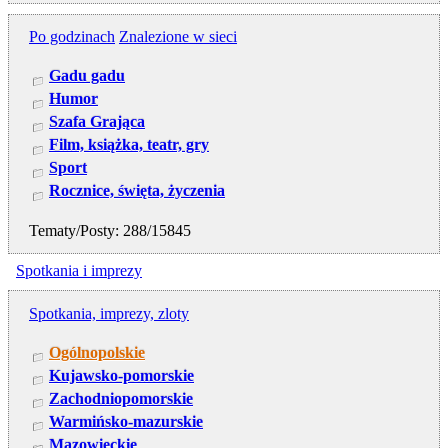
Po godzinach
Znalezione w sieci
Gadu gadu
Humor
Szafa Grająca
Film, książka, teatr, gry
Sport
Rocznice, święta, życzenia
Tematy/Posty: 288/15845
Spotkania i imprezy
Spotkania, imprezy, zloty
Ogólnopolskie
Kujawsko-pomorskie
Zachodniopomorskie
Warmińsko-mazurskie
Mazowieckie