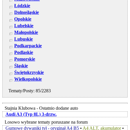
Łódzkie
Dolnośląskie
Opolskie
Lubelskie
Małopolskie
Lubuskie
Podkarpackie
Podlaskie
Pomorskie
Śląskie
Świętokrzyskie
Wielkopolskie
Tematy/Posty: 85/2283
Stajnia Klubowa - Ostatnio dodane auto
Audi A3 (Typ 8L) 3-drzw.
Losowo wybrane tematy poruszane na forum
Gumowe dywaniki tył - oryginał A4 B5
•
A4 ALT, akumulator
•