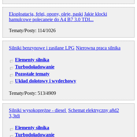
Eksploatacja, felgi, opony, oleje, paski
Jakie klocki
hamulcowe polecaneie do A4 B7 3.0 TDI...
Tematy/Posty: 114/1026
Silniki benzynowe i zasilane LPG
Nierowna praca silnika
Elementy silnika
Turbodoładowanie
Pozostałe tematy
Układ dolotowy i wydechowy
Tematy/Posty: 513/4909
Silniki wysokoprężne - diesel
Schemat elektryczny a8d2
3,3tdi
Elementy silnika
Turbodoładowanie