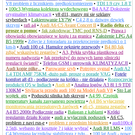
V8 problem z licznikiem- prędkościomierzem
•
TDI 1.9 czy 1.8 T
•
100c3,Wymiana kolektora wydechowego
•
B4 AAZ,Dołożenie
oryginalnej klimatyzacji
•
v8 d11, marzy mi się szklany
szyberdach
•
Lakierowanie LY7W
•
C4 2,8 q, dziwny dzwięk
skrzyni
•
rafi a4
•
Audi A6 C5 Avant Concert II
•
Radio delta cc ,
prosze o pomoc
•
Jak zakodowac TMC pod RNS-D
•
Prawa i
obowiązki obowiązujące w kraju i za granicą
•
Założenie LPG A4
B5 1999r
•
Zdjęcie z fotoradaru za przekroczenie prędkości o 1
km-h
•
Audi 100 c4, Hamulce pęknięte przewody
•
B4 80,Jak
zdjąć wskazówki zegarów?
•
A3, Pękła szybka plastikowa od
numeru nadwozia
•
Jak przełożyć do nowych lamp silniczki
regulacji świateł?
•
Telefon GSM i sterownik KLIMATYZACJI
•
Audi kopie piłkę...
•
Parowanie szyb
•
Potrojny sygnal
•
Audi A2
1.4 TDI AMF 75KM -dużo pali, proszę o poradę VAG
•
Fotele
komfort a8 d3 - podłączenie na krótko - nie działają
•
Rozpoczęcie
produkcji Q5 w Indiach
•
Audi s8
•
Analiza logów A3 8l 1.9 TDI
130KM
•
Stylizacja przodu audi 100 na Model Audi V8
•
Sto Lat
wojtek_gtx
•
Poduszki silnika lub skrzyni
•
A4 99, Czujnik
temperatury kanału zasysanego powietrza
•
A4 B6 wyłączenie
monitorowania przepalonych żarówek
•
a6 c5, zmiana zegarów
•
A4 B5 2000r Podłącznie radia
•
Bałagan z kablami
•
Krótki
regulamin działu Kupię
•
audi a wylacznik poduszek
•
A6 C5,
problem z navi rsn-e
•
problem z przednim blotnikiem
•
audi100c4
2.5tdi, webasto ile kosztuje ? i jakie wybrać
•
Audi R8 LMS
•
100
C4,Wymiana łączników stabiliztora z tyłu...
•
100 lat Audi - nowe