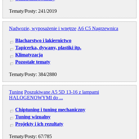
Tematy/Posty: 241/2019
Nadwozie, wyposażenie i wnętrze
A6 C5 Nagrzewnica
Blacharstwo i lakiernictwo
Tapicerka, dywany, plastiki itp.
Klimatyzacja
Pozostałe tematy
Tematy/Posty: 384/2880
Tuning
Poszukiwane A5 5D 13-16 z lampami
HALOGENOWYMI do ...
Chiptuning i tuning mechaniczny
Tuning wizualny
Projekty i ich rezultaty
Tematy/Posty: 67/785