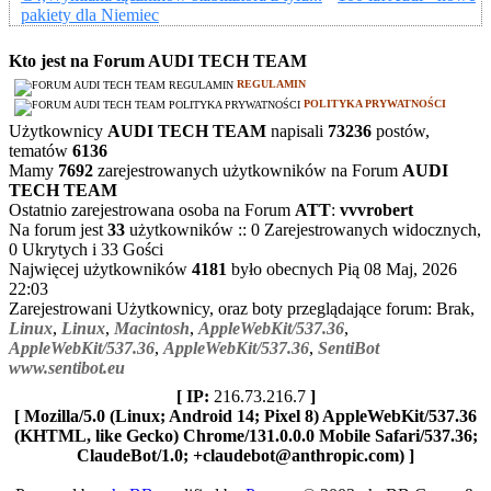
pakiety dla Niemiec
Kto jest na Forum AUDI TECH TEAM
REGULAMIN
POLITYKA PRYWATNOŚCI
Użytkownicy
AUDI TECH TEAM
napisali
73236
postów,
tematów
6136
Mamy
7692
zarejestrowanych użytkowników na Forum
AUDI
TECH TEAM
Ostatnio zarejestrowana osoba na Forum
ATT
:
vvvrobert
Na forum jest
33
użytkowników :: 0 Zarejestrowanych widocznych,
0 Ukrytych i 33 Gości
Najwięcej użytkowników
4181
było obecnych Pią 08 Maj, 2026
22:03
Zarejestrowani Użytkownicy, oraz boty przeglądające forum: Brak,
Linux
,
Linux
,
Macintosh
,
AppleWebKit/537.36
,
AppleWebKit/537.36
,
AppleWebKit/537.36
,
SentiBot
www.sentibot.eu
[ IP:
216.73.216.7
]
[ Mozilla/5.0 (Linux; Android 14; Pixel 8) AppleWebKit/537.36
(KHTML, like Gecko) Chrome/131.0.0.0 Mobile Safari/537.36;
ClaudeBot/1.0; +claudebot@anthropic.com) ]