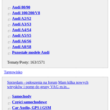
Audi 80/90
Audi 100/200/V8
Audi A2/S2
Audi A3/S3
Audi A4/S4
Audi A5/S5
Audi A6/S6
Audi A8/S8
Pozostałe modele Audi
Tematy/Posty: 163/1571
Targowisko
Sprzedam - ogłoszenia na forum
Mam kilka nowych
wtrysków i pomp do grupy VAG m.in...
Samochody
Części samochodowe
Car Audio, GPS i GSM