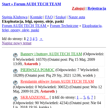
Start » Forum AUDI TECH TEAM
Zaloguj
|
Rejestracja
Stajnia Klubowa
|
Kontakt
|
FAQ
|
Szukaj
|
Nasze auta
Eksploatacja, felgi, opony, oleje, paski
Forum AUDI TECH TEAM
»
Forum Techniczne
»
Eksploatacja,
felgi, opony, oleje, paski
Idź do strony:
1
2
3
4
5
»
Napisz nowy temat
Bannery i buttony AUDI TECH TEAM
(Odpowiedzi:
0 Wyświetleń: 16570)
(Ostatni post: Pią 15 Maj, 2009
13:09,
Astaroth
)
PIERWSZA POMOC
(Odpowiedzi: 7 Wyświetleń:
18289)
(Ostatni post: Pią 29 Sty, 2021 12:06,
wodek
)
Regulamin główny forum AUDI TECH TEAM
(Odpowiedzi: 0 Wyświetleń: 30652)
(Ostatni post: Wto 12
Maj, 2009 01:29,
Astaroth
)
SKRADZIONE...
[
Idź do strony:
1
...
5
,
6
,
7
]
(Odpowiedzi: 90 Wyświetleń: 4234)
(Ostatni post: Nie 04
Lis, 2018 19:16,
karska
)