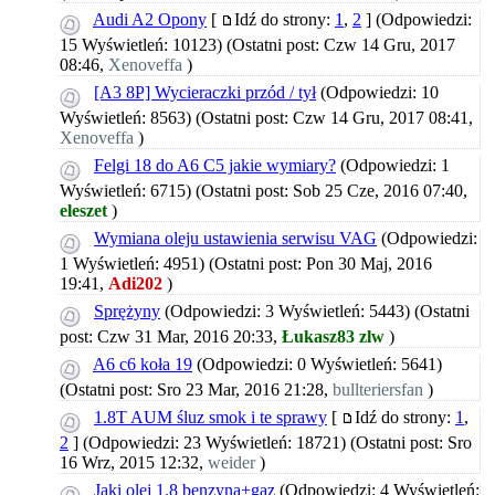
Audi A2 Opony
[
Idź do strony:
1
,
2
]
(Odpowiedzi:
15 Wyświetleń: 10123)
(Ostatni post: Czw 14 Gru, 2017
08:46,
Xenoveffa
)
[A3 8P] Wycieraczki przód / tył
(Odpowiedzi: 10
Wyświetleń: 8563)
(Ostatni post: Czw 14 Gru, 2017 08:41,
Xenoveffa
)
Felgi 18 do A6 C5 jakie wymiary?
(Odpowiedzi: 1
Wyświetleń: 6715)
(Ostatni post: Sob 25 Cze, 2016 07:40,
eleszet
)
Wymiana oleju ustawienia serwisu VAG
(Odpowiedzi:
1 Wyświetleń: 4951)
(Ostatni post: Pon 30 Maj, 2016
19:41,
Adi202
)
Sprężyny
(Odpowiedzi: 3 Wyświetleń: 5443)
(Ostatni
post: Czw 31 Mar, 2016 20:33,
Łukasz83 zlw
)
A6 c6 koła 19
(Odpowiedzi: 0 Wyświetleń: 5641)
(Ostatni post: Sro 23 Mar, 2016 21:28,
bullteriersfan
)
1.8T AUM śluz smok i te sprawy
[
Idź do strony:
1
,
2
]
(Odpowiedzi: 23 Wyświetleń: 18721)
(Ostatni post: Sro
16 Wrz, 2015 12:32,
weider
)
Jaki olej 1.8 benzyna+gaz
(Odpowiedzi: 4 Wyświetleń: