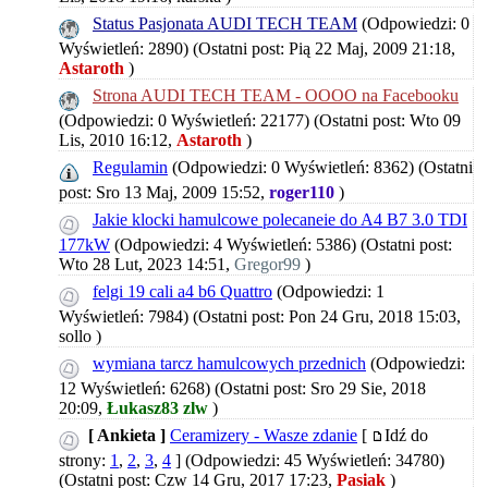
Status Pasjonata AUDI TECH TEAM
(Odpowiedzi: 0
Wyświetleń: 2890)
(Ostatni post: Pią 22 Maj, 2009 21:18,
Astaroth
)
Strona AUDI TECH TEAM - OOOO na Facebooku
(Odpowiedzi: 0 Wyświetleń: 22177)
(Ostatni post: Wto 09
Lis, 2010 16:12,
Astaroth
)
Regulamin
(Odpowiedzi: 0 Wyświetleń: 8362)
(Ostatni
post: Sro 13 Maj, 2009 15:52,
roger110
)
Jakie klocki hamulcowe polecaneie do A4 B7 3.0 TDI
177kW
(Odpowiedzi: 4 Wyświetleń: 5386)
(Ostatni post:
Wto 28 Lut, 2023 14:51,
Gregor99
)
felgi 19 cali a4 b6 Quattro
(Odpowiedzi: 1
Wyświetleń: 7984)
(Ostatni post: Pon 24 Gru, 2018 15:03,
sollo
)
wymiana tarcz hamulcowych przednich
(Odpowiedzi:
12 Wyświetleń: 6268)
(Ostatni post: Sro 29 Sie, 2018
20:09,
Łukasz83 zlw
)
[ Ankieta ]
Ceramizery - Wasze zdanie
[
Idź do
strony:
1
,
2
,
3
,
4
]
(Odpowiedzi: 45 Wyświetleń: 34780)
(Ostatni post: Czw 14 Gru, 2017 17:23,
Pasiak
)