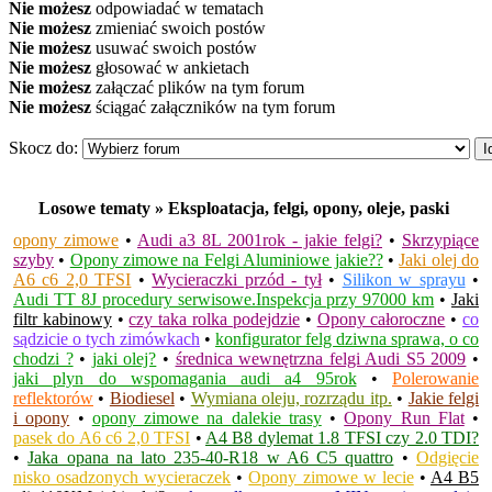
Nie możesz
odpowiadać w tematach
Nie możesz
zmieniać swoich postów
Nie możesz
usuwać swoich postów
Nie możesz
głosować w ankietach
Nie możesz
załączać plików na tym forum
Nie możesz
ściągać załączników na tym forum
Skocz do:
Losowe tematy » Eksploatacja, felgi, opony, oleje, paski
opony zimowe
•
Audi a3 8L 2001rok - jakie felgi?
•
Skrzypiące
szyby
•
Opony zimowe na Felgi Aluminiowe jakie??
•
Jaki olej do
A6 c6 2,0 TFSI
•
Wycieraczki przód - tył
•
Silikon w sprayu
•
Audi TT 8J procedury serwisowe.Inspekcja przy 97000 km
•
Jaki
filtr kabinowy
•
czy taka rolka podejdzie
•
Opony całoroczne
•
co
sądzicie o tych zimówkach
•
konfigurator felg dziwna sprawa, o co
chodzi ?
•
jaki olej?
•
średnica wewnętrzna felgi Audi S5 2009
•
jaki plyn do wspomagania audi a4 95rok
•
Polerowanie
reflektorów
•
Biodiesel
•
Wymiana oleju, rozrządu itp.
•
Jakie felgi
i opony
•
opony zimowe na dalekie trasy
•
Opony Run Flat
•
pasek do A6 c6 2,0 TFSI
•
A4 B8 dylemat 1.8 TFSI czy 2.0 TDI?
•
Jaka opana na lato 235-40-R18 w A6 C5 quattro
•
Odgięcie
nisko osadzonych wycieraczek
•
Opony zimowe w lecie
•
A4 B5