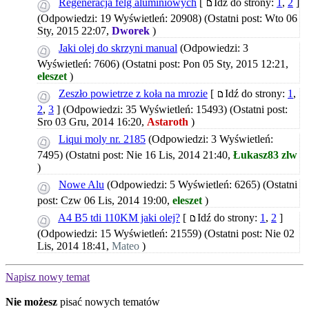
Regeneracja felg aluminiowych
[
Idź do strony:
1
,
2
]
(Odpowiedzi: 19 Wyświetleń: 20908)
(Ostatni post: Wto 06
Sty, 2015 22:07,
Dworek
)
Jaki olej do skrzyni manual
(Odpowiedzi: 3
Wyświetleń: 7606)
(Ostatni post: Pon 05 Sty, 2015 12:21,
eleszet
)
Zeszło powietrze z koła na mrozie
[
Idź do strony:
1
,
2
,
3
]
(Odpowiedzi: 35 Wyświetleń: 15493)
(Ostatni post:
Sro 03 Gru, 2014 16:20,
Astaroth
)
Liqui moly nr. 2185
(Odpowiedzi: 3 Wyświetleń:
7495)
(Ostatni post: Nie 16 Lis, 2014 21:40,
Łukasz83 zlw
)
Nowe Alu
(Odpowiedzi: 5 Wyświetleń: 6265)
(Ostatni
post: Czw 06 Lis, 2014 19:00,
eleszet
)
A4 B5 tdi 110KM jaki olej?
[
Idź do strony:
1
,
2
]
(Odpowiedzi: 15 Wyświetleń: 21559)
(Ostatni post: Nie 02
Lis, 2014 18:41,
Mateo
)
Napisz nowy temat
Nie możesz
pisać nowych tematów