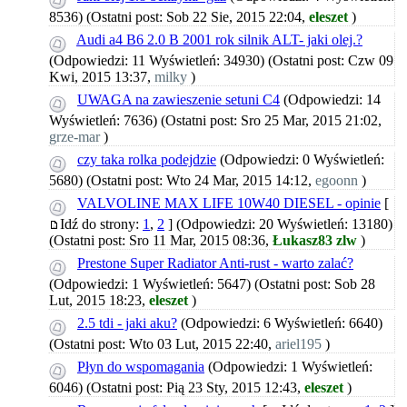
8536)
(Ostatni post: Sob 22 Sie, 2015 22:04,
eleszet
)
Audi a4 B6 2.0 B 2001 rok silnik ALT- jaki olej.?
(Odpowiedzi: 11 Wyświetleń: 34930)
(Ostatni post: Czw 09
Kwi, 2015 13:37,
milky
)
UWAGA na zawieszenie setuni C4
(Odpowiedzi: 14
Wyświetleń: 7636)
(Ostatni post: Sro 25 Mar, 2015 21:02,
grze-mar
)
czy taka rolka podejdzie
(Odpowiedzi: 0 Wyświetleń:
5680)
(Ostatni post: Wto 24 Mar, 2015 14:12,
egoonn
)
VALVOLINE MAX LIFE 10W40 DIESEL - opinie
[
Idź do strony:
1
,
2
]
(Odpowiedzi: 20 Wyświetleń: 13180)
(Ostatni post: Sro 11 Mar, 2015 08:36,
Łukasz83 zlw
)
Prestone Super Radiator Anti-rust - warto zalać?
(Odpowiedzi: 1 Wyświetleń: 5647)
(Ostatni post: Sob 28
Lut, 2015 18:23,
eleszet
)
2.5 tdi - jaki aku?
(Odpowiedzi: 6 Wyświetleń: 6640)
(Ostatni post: Wto 03 Lut, 2015 22:40,
ariel195
)
Płyn do wspomagania
(Odpowiedzi: 1 Wyświetleń:
6046)
(Ostatni post: Pią 23 Sty, 2015 12:43,
eleszet
)