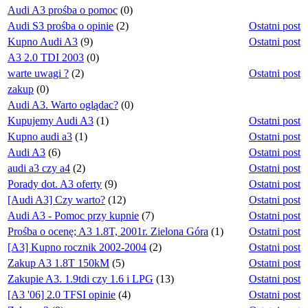
Audi A3 prośba o pomoc
(0)
Audi S3 prośba o opinie
(2)
Ostatni post
Kupno Audi A3
(9)
Ostatni post
A3 2.0 TDI 2003
(0)
warte uwagi ?
(2)
Ostatni post
zakup
(0)
Audi A3. Warto oglądac?
(0)
Kupujemy Audi A3
(1)
Ostatni post
Kupno audi a3
(1)
Ostatni post
Audi A3
(6)
Ostatni post
audi a3 czy a4
(2)
Ostatni post
Porady dot. A3 oferty
(9)
Ostatni post
[Audi A3] Czy warto?
(12)
Ostatni post
Audi A3 - Pomoc przy kupnie
(7)
Ostatni post
Prośba o ocenę; A3 1.8T, 2001r. Zielona Góra
(1)
Ostatni post
[A3] Kupno rocznik 2002-2004
(2)
Ostatni post
Zakup A3 1.8T 150kM
(5)
Ostatni post
Zakupie A3. 1.9tdi czy 1.6 i LPG
(13)
Ostatni post
[A3 '06] 2.0 TFSI opinie
(4)
Ostatni post