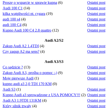
Proszę o wsparcie w sprawie kupna
(6)
Ostatni post
Audi 100 C1
(14)
Ostatni post
kilka wątpliwości nt. cygara
(19)
Ostatni post
audi 100 s4
(4)
Ostatni post
audi 100 C4
(6)
Ostatni post
Kupno Audi 100 C4 2.8 quattro
(12)
Ostatni post
Audi A2/S2
Zakup Audi A2 1.4TDI
(4)
Ostatni post
Czy zaqup A2 ma sens?
(4)
Ostatni post
Audi A3/S3
Co sądzicie ?
(13)
Ostatni post
Zakup Audi A3, prośba o pomoc :-)
(9)
Ostatni post
Moje pierwsze Audi
(1)
Ostatni post
kupno audi a3 2,0 TDI 170 KM
(0)
Audi S3
(1)
Ostatni post
Kupno Audi a3 sprowadzone z USA POMOCY!!!
(2)
Ostatni post
Audi A3 1.9TDI 131KM
(4)
Ostatni post
Który silnik trwały
(4)
Ostatni post