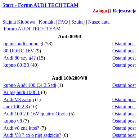
Start » Forum AUDI TECH TEAM
Zaloguj
|
Rejestracja
Stajnia Klubowa
|
Kontakt
|
FAQ
|
Szukaj
|
Nasze auta
Forum AUDI TECH TEAM
Audi 80/90
opinie audi coupe gt
(58)
Ostatni post
80 DOHC 16V
(9)
Ostatni post
Audi 80 czy a4?
(15)
Ostatni post
kupno 80 B3
(40)
Ostatni post
Audi 100/200/V8
kupno Audi 100 C4 2.5 tdi
(1)
Ostatni post
Kupię audi 100C1
(0)
Audi V8 zakup
(1)
Ostatni post
audi 100 2.8
(10)
Ostatni post
Audi 100 2.0 16V quattro Opole
(5)
Ostatni post
kupno v8
(7)
Ostatni post
Audi v8 zna ktoś?
(7)
Ostatni post
Audi V8 ? co o niej sądzicie?
(6)
Ostatni post