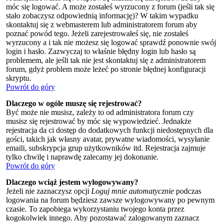
móc się logować. A może zostałeś wyrzucony z forum (jeśli tak się
stało zobaczysz odpowiednią informację)? W takim wypadku
skontaktuj się z webmasterem lub administratorem forum aby
poznać powód tego. Jeżeli zarejestrowałeś się, nie zostałeś
wyrzucony a i tak nie możesz się logować sprawdź ponownie swój
login i hasło. Zazwyczaj to właśnie błędny login lub hasło są
problemem, ale jeśli tak nie jest skontaktuj się z administratorem
forum, gdyż problem może leżeć po stronie błędnej konfiguracji
skryptu.
Powrót do góry
Dlaczego w ogóle muszę się rejestrować?
Być może nie musisz, zależy to od administratora forum czy
musisz się rejestrować by móc się wypowiedzieć. Jednakże
rejestracja da ci dostęp do dodatkowych funkcji niedostępnych dla
gości, takich jak własny avatar, prywatne wiadomości, wysyłanie
emaili, subskrypcja grup użytkowników itd. Rejestracja zajmuje
tylko chwilę i naprawdę zalecamy jej dokonanie.
Powrót do góry
Dlaczego wciąż jestem wylogowywany?
Jeżeli nie zaznaczysz opcji
Loguj mnie automatycznie
podczas
logowania na forum będziesz zawsze wylogowywany po pewnym
czasie. To zapobiega wykorzystaniu twojego konta przez
kogokolwiek innego. Aby pozostawać zalogowanym zaznacz