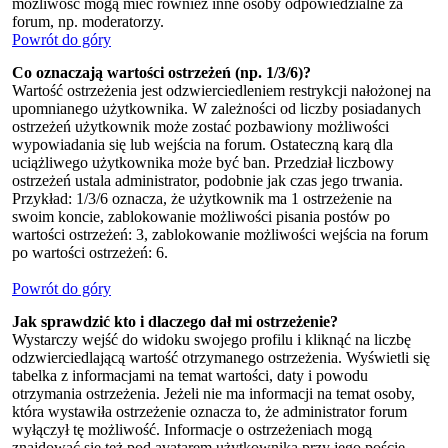
możliwość mogą mieć również inne osoby odpowiedzialne za
forum, np. moderatorzy.
Powrót do góry
Co oznaczają wartości ostrzeżeń (np. 1/3/6)?
Wartość ostrzeżenia jest odzwierciedleniem restrykcji nałożonej na
upomnianego użytkownika. W zależności od liczby posiadanych
ostrzeżeń użytkownik może zostać pozbawiony możliwości
wypowiadania się lub wejścia na forum. Ostateczną karą dla
uciążliwego użytkownika może być ban. Przedział liczbowy
ostrzeżeń ustala administrator, podobnie jak czas jego trwania.
Przykład: 1/3/6 oznacza, że użytkownik ma 1 ostrzeżenie na
swoim koncie, zablokowanie możliwości pisania postów po
wartości ostrzeżeń: 3, zablokowanie możliwości wejścia na forum
po wartości ostrzeżeń: 6.
Powrót do góry
Jak sprawdzić kto i dlaczego dał mi ostrzeżenie?
Wystarczy wejść do widoku swojego profilu i kliknąć na liczbę
odzwierciedlającą wartość otrzymanego ostrzeżenia. Wyświetli się
tabelka z informacjami na temat wartości, daty i powodu
otrzymania ostrzeżenia. Jeżeli nie ma informacji na temat osoby,
która wystawiła ostrzeżenie oznacza to, że administrator forum
wyłączył tę możliwość. Informacje o ostrzeżeniach mogą
znajdować się też pod avatarem użytkownika przy jego poście.