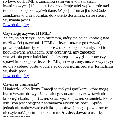
stylowo do HTML'a, znaczniki są zawarte w nawiasach
kwadratowych [ i ] a nie < i > oraz oferuje większą kontrolę nad
tym co i jak będzie wyświetlane. Więcej informacji o BBCode
znajdziesz w przewodniku, do którego dostaniesz się ze strony
wysyłania postu.
Powrót do góry
Czy mogę używać HTML?
Zależy to od decyzji administratora, który ma pełną kontrolę nad
możliwością używania HTML'a. Jeżeli możesz go używać,
prawdopodobnie tylko niektóre znaczniki będą działały. Jest to
podyktowane względami
bezpieczeństwa
, aby zapobiec
wstawianiu przez ludzi kodu, który zepsuje wygląd strony czy
sprawi inne kłopoty. Jeżeli HTML jest włączony, możesz wyłączyć
go dla każdego postu wybierając odpowiednią opcję w formularzu
wysłania postu.
Powrót do góry
Czym są Uśmieszki?
Uśmieszki, albo Ikony Emocji są małymi grafikami, które mogą
być używane do wyrażenia jakiegoś uczucia przez wstawienie
krótkiego kodu, np. :) oznacza szczęście, :( oznacza smutek. Pełna
lista ikon jest dostępna z formularza wysyłania postu. Spróbuj
jednak nie nadużywać tych ikon, ponieważ mogą spowodować
nieczytelność postu i moderator może zdecydować o usunięciu ich