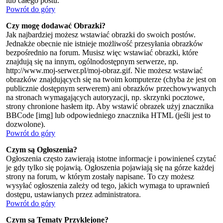
lub całego postu.
Powrót do góry
Czy mogę dodawać Obrazki?
Jak najbardziej możesz wstawiać obrazki do swoich postów.
Jednakże obecnie nie istnieje możliwość przesyłania obrazków
bezpośrednio na forum. Musisz więc wstawiać obrazki, które
znajdują się na innym, ogólnodostępnym serwerze, np.
http://www.moj-serwer.pl/moj-obraz.gif. Nie możesz wstawiać
obrazków znajdujących się na twoim komputerze (chyba że jest on
publicznie dostępnym serwerem) ani obrazków przechowywanych
na stronach wymagających autoryzacji, np. skrzynki pocztowe,
strony chronione hasłem itp. Aby wstawić obrazek użyj znacznika
BBCode [img] lub odpowiedniego znacznika HTML (jeśli jest to
dozwolone).
Powrót do góry
Czym są Ogłoszenia?
Ogłoszenia często zawierają istotne informacje i powinieneś czytać
je gdy tylko się pojawią. Ogłoszenia pojawiają się na górze każdej
strony na forum, w którym zostały napisane. To czy możesz
wysyłać ogłoszenia zależy od tego, jakich wymaga to uprawnień
dostępu, ustawianych przez administratora.
Powrót do góry
Czym są Tematy Przyklejone?