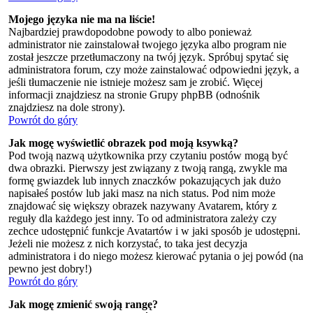
Mojego języka nie ma na liście!
Najbardziej prawdopodobne powody to albo ponieważ
administrator nie zainstalował twojego języka albo program nie
został jeszcze przetłumaczony na twój język. Spróbuj spytać się
administratora forum, czy może zainstalować odpowiedni język, a
jeśli tłumaczenie nie istnieje możesz sam je zrobić. Więcej
informacji znajdziesz na stronie Grupy phpBB (odnośnik
znajdziesz na dole strony).
Powrót do góry
Jak mogę wyświetlić obrazek pod moją ksywką?
Pod twoją nazwą użytkownika przy czytaniu postów mogą być
dwa obrazki. Pierwszy jest związany z twoją rangą, zwykle ma
formę gwiazdek lub innych znaczków pokazujących jak dużo
napisałeś postów lub jaki masz na nich status. Pod nim może
znajdować się większy obrazek nazywany Avatarem, który z
reguły dla każdego jest inny. To od administratora zależy czy
zechce udostępnić funkcje Avatartów i w jaki sposób je udostępni.
Jeżeli nie możesz z nich korzystać, to taka jest decyzja
administratora i do niego możesz kierować pytania o jej powód (na
pewno jest dobry!)
Powrót do góry
Jak mogę zmienić swoją rangę?