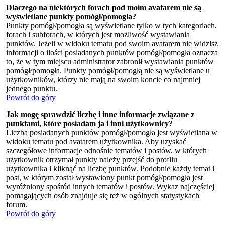
Dlaczego na niektórych forach pod moim avatarem nie są
wyświetlane punkty pomógł/pomogła?
Punkty pomógł/pomogła są wyświetlane tylko w tych kategoriach,
forach i subforach, w których jest możliwość wystawiania
punktów. Jeżeli w widoku tematu pod swoim avatarem nie widzisz
informacji o ilości posiadanych punktów pomógł/pomogła oznacza
to, że w tym miejscu administrator zabronił wystawiania punktów
pomógł/pomogła. Punkty pomógł/pomogłą nie są wyświetlane u
użytkowników, którzy nie mają na swoim koncie co najmniej
jednego punktu.
Powrót do góry
Jak mogę sprawdzić liczbę i inne informacje związane z
punktami, które posiadam ja i inni użytkownicy?
Liczba posiadanych punktów pomógł/pomogła jest wyświetlana w
widoku tematu pod avatarem użytkownika. Aby uzyskać
szczegółowe informacje odnośnie tematów i postów, w których
użytkownik otrzymał punkty należy przejść do profilu
użytkownika i kliknąć na liczbę punktów. Podobnie każdy temat i
post, w którym został wystawiony punkt pomógł/pomogła jest
wyróżniony spośród innych tematów i postów. Wykaz najczęściej
pomagających osób znajduje się też w ogólnych statystykach
forum.
Powrót do góry