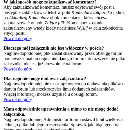
W jaki sposób mogę zaktualizować komentarz?
Aby zaktualizować komentarz, musisz edytować swój post a
następnie zaktualzować tekst w polu
Komentarz załącznika
i klinąć
na
Aktualizuj Komentarz
obok komentarza, który chcesz
zaktualizować w polu
Załącz plik
. Komentarz zostanie
zaktualizowany wtedy kiedy naciśniesz
Wyślij
w celu zakońcenia
edycji postu.
Powrót do góry
Dlaczego mój załącznik nie jest widoczny w poście?
Najprawdopodobniej plik został skasowany przez obsługę forum
ponieważ łamał on regulamin danego forum lub rozszerzenie pliku
załącznika nie jest już dozwolone na forum.
Powrót do góry
Dlaczego nie mogę dodawać załączników?
Najprawdopodobniej nie masz uprawnień do dodawania plików na
danym forum lub przekroczyłeś limit dodanych załączników.
Więcej informacji możesz uzyskać u obsługi forum.
Powrót do góry
Mam odpowiednie uprawnienia a mimo to nie mogę dodać
załącznika.
Najprawdopodobniej Administrator forum ustawił limit wielkości
jednego pliku lub jego rozszerzenia. Sprawdź jaki błąd generuje
forum przy próbie wysłania załącznika.