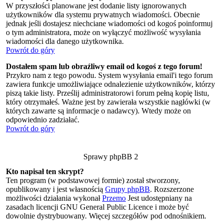
W przyszłości planowane jest dodanie listy ignorowanych
użytkowników dla systemu prywatnych wiadomości. Obecnie
jednak jeśli dostajesz niechciane wiadomości od kogoś poinformuj
o tym administratora, może on wyłączyć możliwość wysyłania
wiadomości dla danego użytkownika.
Powrót do góry
Dostałem spam lub obraźliwy email od kogoś z tego forum!
Przykro nam z tego powodu. System wysyłania email'i tego forum
zawiera funkcje umożliwiające odnalezienie użytkowników, którzy
piszą takie listy. Prześlij administratorowi forum pełną kopię listu,
który otrzymałeś. Ważne jest by zawierała wszystkie nagłówki (w
których zawarte są informacje o nadawcy). Wtedy może on
odpowiednio zadziałać.
Powrót do góry
Sprawy phpBB 2
Kto napisał ten skrypt?
Ten program (w podstawowej formie) został stworzony,
opublikowany i jest własnością
Grupy phpBB
. Rozszerzone
możliwości działania wykonał
Przemo
Jest udostępniany na
zasadach licencji GNU General Public Licence i może być
dowolnie dystrybuowany. Więcej szczegółów pod odnośnikiem.