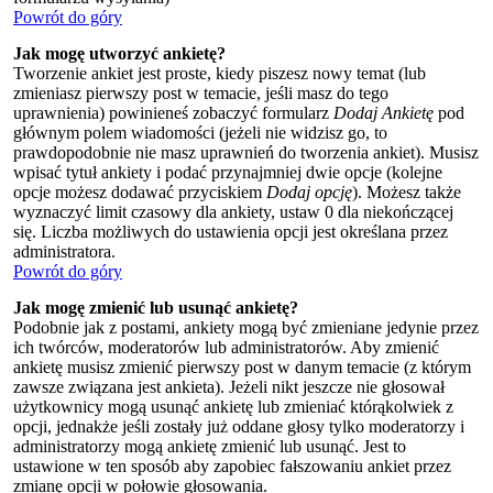
Powrót do góry
Jak mogę utworzyć ankietę?
Tworzenie ankiet jest proste, kiedy piszesz nowy temat (lub
zmieniasz pierwszy post w temacie, jeśli masz do tego
uprawnienia) powinieneś zobaczyć formularz
Dodaj Ankietę
pod
głównym polem wiadomości (jeżeli nie widzisz go, to
prawdopodobnie nie masz uprawnień do tworzenia ankiet). Musisz
wpisać tytuł ankiety i podać przynajmniej dwie opcje (kolejne
opcje możesz dodawać przyciskiem
Dodaj opcję
). Możesz także
wyznaczyć limit czasowy dla ankiety, ustaw 0 dla niekończącej
się. Liczba możliwych do ustawienia opcji jest określana przez
administratora.
Powrót do góry
Jak mogę zmienić lub usunąć ankietę?
Podobnie jak z postami, ankiety mogą być zmieniane jedynie przez
ich twórców, moderatorów lub administratorów. Aby zmienić
ankietę musisz zmienić pierwszy post w danym temacie (z którym
zawsze związana jest ankieta). Jeżeli nikt jeszcze nie głosował
użytkownicy mogą usunąć ankietę lub zmieniać którąkolwiek z
opcji, jednakże jeśli zostały już oddane głosy tylko moderatorzy i
administratorzy mogą ankietę zmienić lub usunąć. Jest to
ustawione w ten sposób aby zapobiec fałszowaniu ankiet przez
zmianę opcji w połowie głosowania.