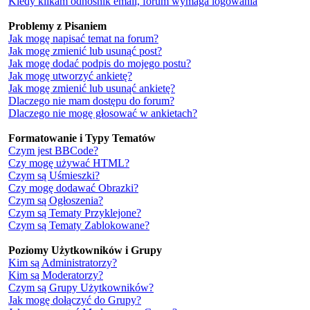
Kiedy klikam odnośnik email, forum wymaga logowania
Problemy z Pisaniem
Jak mogę napisać temat na forum?
Jak mogę zmienić lub usunąć post?
Jak mogę dodać podpis do mojego postu?
Jak mogę utworzyć ankietę?
Jak mogę zmienić lub usunąć ankietę?
Dlaczego nie mam dostępu do forum?
Dlaczego nie mogę głosować w ankietach?
Formatowanie i Typy Tematów
Czym jest BBCode?
Czy mogę używać HTML?
Czym są Uśmieszki?
Czy mogę dodawać Obrazki?
Czym są Ogłoszenia?
Czym są Tematy Przyklejone?
Czym są Tematy Zablokowane?
Poziomy Użytkowników i Grupy
Kim są Administratorzy?
Kim są Moderatorzy?
Czym są Grupy Użytkowników?
Jak mogę dołączyć do Grupy?