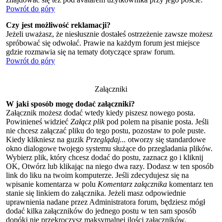
Powrót do góry
Czy jest możliwość reklamacji?
Jeżeli uważasz, że niesłusznie dostałeś ostrzeżenie zawsze możesz
spróbować się odwołać. Prawie na każdym forum jest miejsce
gdzie rozmawia się na tematy dotyczące spraw forum.
Powrót do góry
Załączniki
W jaki sposób mogę dodać załączniki?
Załącznik możesz dodać wtedy kiedy piszesz nowego posta.
Powinieneś widzieć
Załącz plik
pod polem na pisanie posta. Jeśli
nie chcesz załączać pliku do tego postu, pozostaw to pole puste.
Kiedy klikniesz na guzik
Przeglądaj...
otworzy się standardowe
okno dialogowe twojego systemu służące do przegladania plików.
Wybierz plik, który chcesz dodać do postu, zaznacz go i kliknij
OK, Otwórz lub klikając na niego dwa razy. Dodasz w ten sposób
link do liku na twoim komputerze. Jeśli zdecydujesz się na
wpisanie komentarza w polu
Komentarz załącznika
komentarz ten
stanie się linkiem do załącznika. Jeżeli masz odpowiednie
uprawnienia nadane przez Administratora forum, będziesz mógł
dodać kilka załączników do jednego postu w ten sam sposób
dopóki nie przekroczysz maksymalnej ilości załączników.