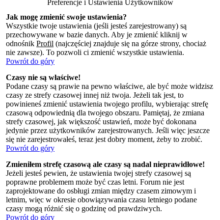
Preferencje i Ustawienia Użytkowników
Jak mogę zmienić swoje ustawienia?
Wszystkie twoje ustawienia (jeśli jesteś zarejestrowany) są
przechowywane w bazie danych. Aby je zmienić kliknij w
odnośnik
Profil
(najczęściej znajduje się na górze strony, chociaż
nie zawsze). To pozwoli ci zmienić wszystkie ustawienia.
Powrót do góry
Czasy nie są właściwe!
Podane czasy są prawie na pewno właściwe, ale być może widzisz
czasy ze strefy czasowej innej niż twoja. Jeżeli tak jest, to
powinieneś zmienić ustawienia twojego profilu, wybierając strefę
czasową odpowiednią dla twojego obszaru. Pamiętaj, że zmiana
strefy czasowej, jak większość ustawień, może być dokonana
jedynie przez użytkowników zarejestrowanych. Jeśli więc jeszcze
się nie zarejestrowałeś, teraz jest dobry moment, żeby to zrobić.
Powrót do góry
Zmieniłem strefę czasową ale czasy są nadal nieprawidłowe!
Jeżeli jesteś pewien, że ustawienia twojej strefy czasowej są
poprawne problemem może być czas letni. Forum nie jest
zaprojektowane do osbługi zmian między czasem zimowym i
letnim, więc w okresie obowiązywania czasu letniego podane
czasy mogą różnić się o godzinę od prawdziwych.
Powrót do góry