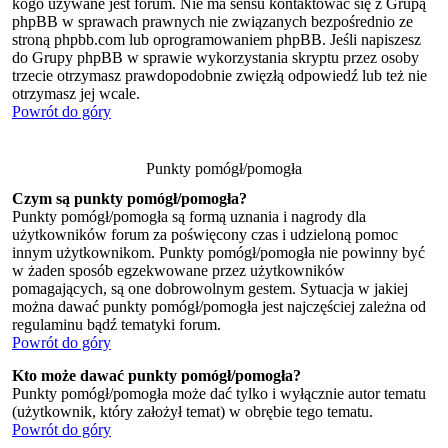
kogo używane jest forum. Nie ma sensu kontaktować się z Grupą
phpBB w sprawach prawnych nie związanych bezpośrednio ze
stroną phpbb.com lub oprogramowaniem phpBB. Jeśli napiszesz
do Grupy phpBB w sprawie wykorzystania skryptu przez osoby
trzecie otrzymasz prawdopodobnie zwięzłą odpowiedź lub też nie
otrzymasz jej wcale.
Powrót do góry
Punkty pomógł/pomogła
Czym są punkty pomógł/pomogła?
Punkty pomógł/pomogła są formą uznania i nagrody dla
użytkowników forum za poświęcony czas i udzieloną pomoc
innym użytkownikom. Punkty pomógł/pomogła nie powinny być
w żaden sposób egzekwowane przez użytkowników
pomagających, są one dobrowolnym gestem. Sytuacja w jakiej
można dawać punkty pomógł/pomogła jest najczęściej zależna od
regulaminu bądź tematyki forum.
Powrót do góry
Kto może dawać punkty pomógł/pomogła?
Punkty pomógł/pomogła może dać tylko i wyłącznie autor tematu
(użytkownik, który założył temat) w obrębie tego tematu.
Powrót do góry