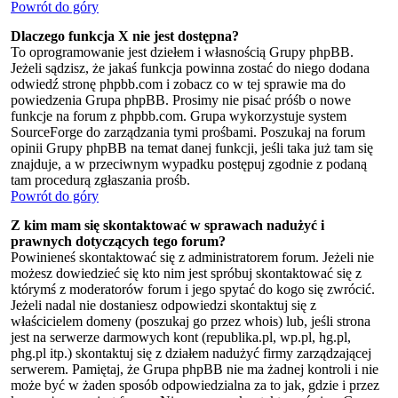
Powrót do góry
Dlaczego funkcja X nie jest dostępna?
To oprogramowanie jest dziełem i własnością Grupy phpBB.
Jeżeli sądzisz, że jakaś funkcja powinna zostać do niego dodana
odwiedź stronę phpbb.com i zobacz co w tej sprawie ma do
powiedzenia Grupa phpBB. Prosimy nie pisać próśb o nowe
funkcje na forum z phpbb.com. Grupa wykorzystuje system
SourceForge do zarządzania tymi prośbami. Poszukaj na forum
opinii Grupy phpBB na temat danej funkcji, jeśli taka już tam się
znajduje, a w przeciwnym wypadku postępuj zgodnie z podaną
tam procedurą zgłaszania prośb.
Powrót do góry
Z kim mam się skontaktować w sprawach nadużyć i
prawnych dotyczących tego forum?
Powinieneś skontaktować się z administratorem forum. Jeżeli nie
możesz dowiedzieć się kto nim jest spróbuj skontaktować się z
którymś z moderatorów forum i jego spytać do kogo się zwrócić.
Jeżeli nadal nie dostaniesz odpowiedzi skontaktuj się z
właścicielem domeny (poszukaj go przez whois) lub, jeśli strona
jest na serwerze darmowych kont (republika.pl, wp.pl, hg.pl,
phg.pl itp.) skontaktuj się z działem nadużyć firmy zarządzającej
serwerem. Pamiętaj, że Grupa phpBB nie ma żadnej kontroli i nie
może być w żaden sposób odpowiedzialna za to jak, gdzie i przez