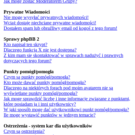
Jak mogę zostać Moderatorem Grupy?
Prywatne Wiadomości
Nie mogę wysyłać prywatnych wiadomości!
Wciąż dostaję niechciane prywatne wiadomości!
Dostałem spam lub obraźliwy email od kogoś z tego forum!
Sprawy phpBB 2
Kto napisał ten skrypt?
Dlaczego funkcja X nie jest dostępna?
Z kim mam się skontaktować w sprawach nadużyć i prawnych
dotyczących tego forum?
Punkty pomógł/pomogła
Czym są punkty pomógł/pomogła?
Kto może dawać punkty pomógł/pomogła?
Dlaczego na niektórych forach pod moim avatarem nie są
wyświetlane punkty pomógł/pomogła?
Jak mogę sprawdzić liczbę i inne informacje związane z punktami,
które posiadam ja i inni użytkownicy?
W jaki sposób mogę dać użytkownikowi punkt pomógł/pomogła?
Ile mogę wystawić punktów w jednym temacie?
Ostrzeżenia - system kar dla użytkowników
Czym są ostrzeżenia?