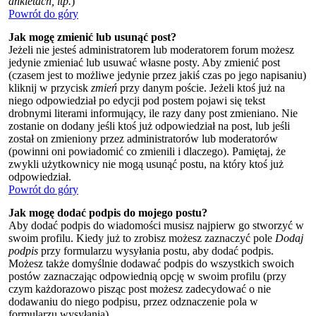
ankietach, itp.
)
Powrót do góry
Jak mogę zmienić lub usunąć post?
Jeżeli nie jesteś administratorem lub moderatorem forum możesz
jedynie zmieniać lub usuwać własne posty. Aby zmienić post
(czasem jest to możliwe jedynie przez jakiś czas po jego napisaniu)
kliknij w przycisk
zmień
przy danym poście. Jeżeli ktoś już na
niego odpowiedział po edycji pod postem pojawi się tekst
drobnymi literami informujący, ile razy dany post zmieniano. Nie
zostanie on dodany jeśli ktoś już odpowiedział na post, lub jeśli
został on zmieniony przez administratorów lub moderatorów
(powinni oni powiadomić co zmienili i dlaczego). Pamiętaj, że
zwykli użytkownicy nie mogą usunąć postu, na który ktoś już
odpowiedział.
Powrót do góry
Jak mogę dodać podpis do mojego postu?
Aby dodać podpis do wiadomości musisz najpierw go stworzyć w
swoim profilu. Kiedy już to zrobisz możesz zaznaczyć pole
Dodaj
podpis
przy formularzu wysyłania postu, aby dodać podpis.
Możesz także domyślnie dodawać podpis do wszystkich swoich
postów zaznaczając odpowiednią opcję w swoim profilu (przy
czym każdorazowo pisząc post możesz zadecydować o nie
dodawaniu do niego podpisu, przez odznaczenie pola w
formularzu wysyłania)