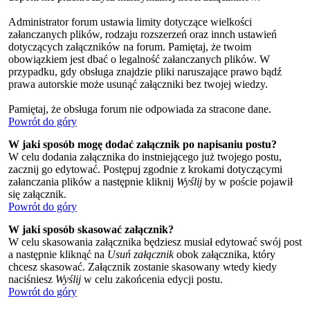
Administrator forum ustawia limity dotyczące wielkości
załanczanych plików, rodzaju rozszerzeń oraz innch ustawień
dotyczących załączników na forum. Pamiętaj, że twoim
obowiązkiem jest dbać o legalność załanczanych plików. W
przypadku, gdy obsługa znajdzie pliki naruszające prawo bądź
prawa autorskie może usunąć załączniki bez twojej wiedzy.
Pamiętaj, że obsługa forum nie odpowiada za stracone dane.
Powrót do góry
W jaki sposób mogę dodać załącznik po napisaniu postu?
W celu dodania załącznika do instniejącego już twojego postu,
zacznij go edytować. Postępuj zgodnie z krokami dotyczącymi
załanczania plików a następnie kliknij
Wyślij
by w poście pojawił
się załącznik.
Powrót do góry
W jaki sposób skasować załącznik?
W celu skasowania załącznika będziesz musiał edytować swój post
a następnie kliknąć na
Usuń załącznik
obok załącznika, który
chcesz skasować. Załącznik zostanie skasowany wtedy kiedy
naciśniesz
Wyślij
w celu zakońcenia edycji postu.
Powrót do góry