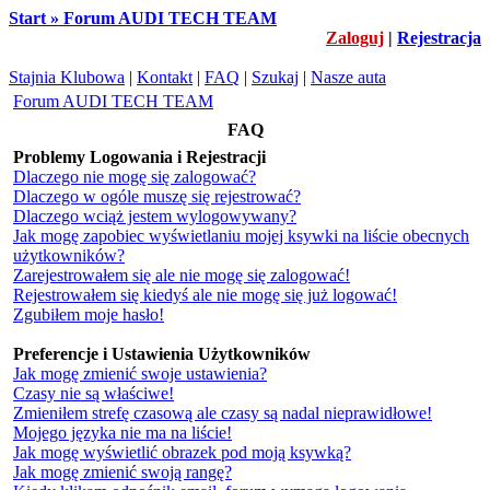
Start » Forum AUDI TECH TEAM
Zaloguj
|
Rejestracja
Stajnia Klubowa
|
Kontakt
|
FAQ
|
Szukaj
|
Nasze auta
Forum AUDI TECH TEAM
FAQ
Problemy Logowania i Rejestracji
Dlaczego nie mogę się zalogować?
Dlaczego w ogóle muszę się rejestrować?
Dlaczego wciąż jestem wylogowywany?
Jak mogę zapobiec wyświetlaniu mojej ksywki na liście obecnych
użytkowników?
Zarejestrowałem się ale nie mogę się zalogować!
Rejestrowałem się kiedyś ale nie mogę się już logować!
Zgubiłem moje hasło!
Preferencje i Ustawienia Użytkowników
Jak mogę zmienić swoje ustawienia?
Czasy nie są właściwe!
Zmieniłem strefę czasową ale czasy są nadal nieprawidłowe!
Mojego języka nie ma na liście!
Jak mogę wyświetlić obrazek pod moją ksywką?
Jak mogę zmienić swoją rangę?