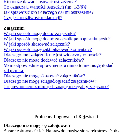
Kto może dawać i usuwać ostrzeżenia?
Co oznaczają wartości ostrzeżeń (np. 1/3/6)?
Jak sprawdzić kto i dlaczego dał mi ostrzeżenie?
Czy jest możliwość reklamacji?
Załączniki
W jaki sposób mogę dodać załączniki?
W jaki sposób mogę dodać załącznik po napisaniu postu?
W jaki sposób skasować załącznik?
W jaki sposób mogę zaktualizować komentarz?
Dlaczego mój załącznik nie jest widoczny w poście?
Dlaczego nie mogę dodawać załączników?
Mam odpowiednie uprawnienia a mimo to nie mogę dodać
załącznika.
Dlaczego nie mogę skasować załączników?
Dlaczego nie mogę ściągać/ogladać załączników?
Co powinienem zrobić jeśli znajdę nielegalny załącznik?
Problemy Logowania i Rejestracji
Dlaczego nie mogę się zalogować?
A zarejestrowałeś się? Naprawdę musisz się zarejestrować aby