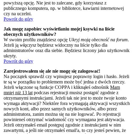
powyższą opcję. Nie jest to zalecane, gdy korzystasz z
publicznego komputera, np. w bibliotece, kawiarni internetowej
czy na uczelni.
Powrót do góry
Jak mogę zapobiec wyświetlaniu mojej ksywki na liście
obecnych użytkowników?
W swoim profilu znajdziesz opcję
Ukryj moją obecność na forum
.
Jeżeli ją
włączysz
będziesz widoczny na liście tylko dla
administratorów oraz dla siebie. Będziesz liczony jako użytkownik
ukryty.
Powrót do góry
Zarejestrowałem się ale nie mogę się zalogować!
Na początek sprawdź czy wpisujesz poprawny login i hasło. Jeżeli
te są w porządku to problemem może być jedna z dwóch rzeczy.
Jeżeli włączone są funkcje COPPA i kliknąłeś odnośnik
Mam
mniej niż 13 lat
podczas rejestracji musisz postąpić zgodnie z
otrzymanymi instrukcjami. Jeżeli tak nie jest to może twoje konto
wymaga aktywacji? Niektóre fora wymagają aktywacji wszystkich
nowych kont, albo przez samych użytkowników, albo przez
administratora, zanim można się na nie logować. Po rejestracji
powinieneś otrzymać wiadomość czy wymagana jest aktywacja.
Jeżeli otrzymałeś email postępuj zgodnie z instrukcjami w nim
zawartymi, a jeśli nie otrzymałeś email'a, to czy jesteś pewien, że