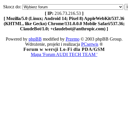
Skocz do:
[ IP:
216.73.216.53
]
[ Mozilla/5.0 (Linux; Android 14; Pixel 8) AppleWebKit/537.36
(KHTML, like Gecko) Chrome/131.0.0.0 Mobile Safari/537.36;
ClaudeBot/1.0; +claudebot@anthropic.com) ]
Powered by
phpBB
modified by
Przemo
© 2003 phpBB Group.
Wdrożenie, projekt i realizacja
PCserwis
®
Forum w wersji Lo-Fi dla PDA/GSM
Mapa 'Forum AUDI TECH TEAM '