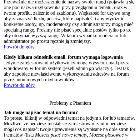
Przeważnie nie możesz zmienić nazwy swojej rangi (pojawiają się
one pod nazwą użytkownika przy przeglądaniu tematu, oraz w
twoim profilu, zależnie od szablonu). Większość for używa rang
aby zaznaczyć liczbę postów, które napisałeś, i aby wyróżnić
konkretne osoby, np. moderatorzy czy administratorzy mogą mieć
specjalną rangę. Prosimy nie pisać specjalnie postów tylko po to,
aby otrzymać wyższą rangę. W takim wypadku moderator lub
administrator po prostu ręcznie ją zmniejszy.
Powrót do góry
Kiedy klikam odnośnik email, forum wymaga logowania
Jedynie zarejestrowani użytkownicy mogą wysyłać email przez
wbudowany w forum system (jeżeli admin go włączył). Jest tak
aby zapobiec niewłaściwemu wykorzystaniu adresów na forum
przez anonimowych użytkowników.
Powrót do góry
Problemy z Pisaniem
Jak mogę napisać temat na forum?
To proste, kliknij w odpowiedni temat na jedym z for lub tematów.
Możliwe, że będziesz musiał się zarejestrować zanim będziesz
mógł coś napisać; twoje uprawnienia są wypisane na dole stron for
i tematów (lista
Możesz pisać nowe tematy, Możesz głosować w