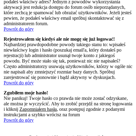
podałeś właściwy adres? Jednym z powodów wykorzystania
aktywacji jest redukcja dostępu do forum osób nieporządanych,
które zechcą je spamować lub obrażać użytkowników. Jeżeli jesteś
pewien, że podałeś właściwy email spróbuj skontaktować się z
administratorem forum.
Powrót do góry
Rejestrowałem się kiedyś ale nie mogę się już logować!
Najbardziej prawdopodobne powody takiego stanu to: wpisałeś
niewłaściwy login i hasło (poszukaj email'a, który dostałeś po
rejestracji) lub administrator usunął twoje konto z jakiegoś
powodu. Być może stało się tak, ponieważ nic nie napisałeś?
Często administratorzy usuwają użytkowników, którzy w ogóle nic
nie napisali aby zmniejszyć rozmiar bazy danych. Spróbuj
zarejestrować się ponownie i bądź aktywny w dyskusjach.
Powrót do góry
Zgubiłem moje hasło!
Nie panikuj! Twoje hasło co prawda nie może zostać odzyskane,
ale można je wyczyścić. Aby to zrobić przejdź na stronę logowania
i kliknij
Zapomniałem hasła
, oraz postępuj zgodnie z podanymi
instrukcjami a szybko wrócisz na forum
Powrót do góry