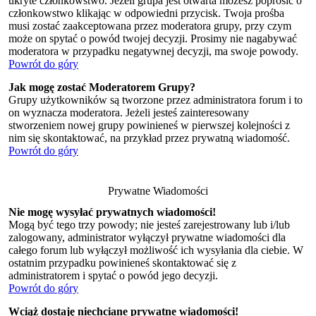
ukryte członkowstwo. Jeżeli grupa jest otwarta możesz poprosić o
członkowstwo klikając w odpowiedni przycisk. Twoja prośba
musi zostać zaakceptowana przez moderatora grupy, przy czym
może on spytać o powód twojej decyzji. Prosimy nie nagabywać
moderatora w przypadku negatywnej decyzji, ma swoje powody.
Powrót do góry
Jak mogę zostać Moderatorem Grupy?
Grupy użytkowników są tworzone przez administratora forum i to
on wyznacza moderatora. Jeżeli jesteś zainteresowany
stworzeniem nowej grupy powinieneś w pierwszej kolejności z
nim się skontaktować, na przykład przez prywatną wiadomość.
Powrót do góry
Prywatne Wiadomości
Nie mogę wysyłać prywatnych wiadomości!
Mogą być tego trzy powody; nie jesteś zarejestrowany lub i/lub
zalogowany, administrator wyłączył prywatne wiadomości dla
całego forum lub wyłączył możliwość ich wysyłania dla ciebie. W
ostatnim przypadku powinieneś skontaktować się z
administratorem i spytać o powód jego decyzji.
Powrót do góry
Wciąż dostaję niechciane prywatne wiadomości!