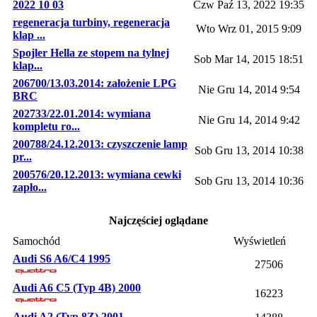
2022 10 03
Czw Paź 13, 2022 19:35
regeneracja turbiny, regeneracja
Wto Wrz 01, 2015 9:09
klap ...
Spojler Hella ze stopem na tylnej
Sob Mar 14, 2015 18:51
klap...
206700/13.03.2014: założenie LPG
Nie Gru 14, 2014 9:54
BRC
202733/22.01.2014: wymiana
Nie Gru 14, 2014 9:42
kompletu ro...
200788/24.12.2013: czyszczenie lamp
Sob Gru 13, 2014 10:38
pr...
200576/20.12.2013: wymiana cewki
Sob Gru 13, 2014 10:36
zapło...
Najczęściej oglądane
Samochód
Wyświetleń
Audi S6 A6/C4 1995
27506
Audi A6 C5 (Typ 4B) 2000
16223
Audi A2 (Typ 8Z) 2001