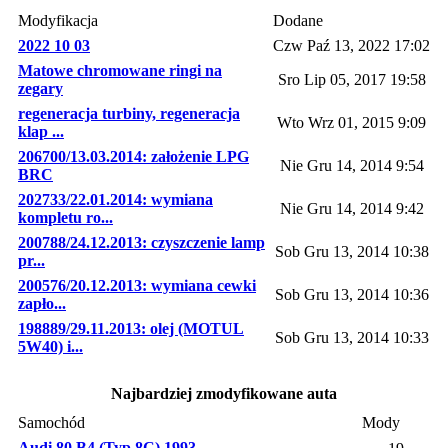
Modyfikacja
Dodane
2022 10 03
Czw Paź 13, 2022 17:02
Matowe chromowane ringi na
Sro Lip 05, 2017 19:58
zegary
regeneracja turbiny, regeneracja
Wto Wrz 01, 2015 9:09
klap ...
206700/13.03.2014: założenie LPG
Nie Gru 14, 2014 9:54
BRC
202733/22.01.2014: wymiana
Nie Gru 14, 2014 9:42
kompletu ro...
200788/24.12.2013: czyszczenie lamp
Sob Gru 13, 2014 10:38
pr...
200576/20.12.2013: wymiana cewki
Sob Gru 13, 2014 10:36
zapło...
198889/29.11.2013: olej (MOTUL
Sob Gru 13, 2014 10:33
5W40) i...
Najbardziej zmodyfikowane auta
Samochód
Mody
Audi 80 B4 (Typ 8C) 1993